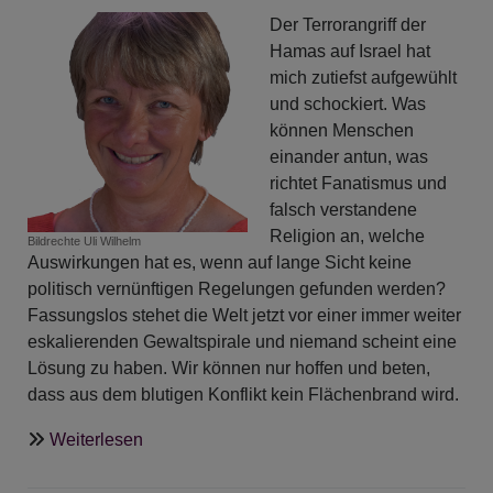
Der Terrorangriff der
Hamas auf Israel hat
mich zutiefst aufgewühlt
und schockiert. Was
können Menschen
einander antun, was
richtet Fanatismus und
falsch verstandene
Religion an, welche
Bildrechte
Uli Wilhelm
Auswirkungen hat es, wenn auf lange Sicht keine
politisch vernünftigen Regelungen gefunden werden?
Fassungslos stehet die Welt jetzt vor einer immer weiter
eskalierenden Gewaltspirale und niemand scheint eine
Lösung zu haben. Wir können nur hoffen und beten,
dass aus dem blutigen Konflikt kein Flächenbrand wird.
über
Weiterlesen
Selig
sind