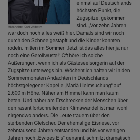
einmal auf Deutschlands
höchsten Punkt, die
Zugspitze, gekommen
sind. „Vor zehn Jahren
Bildrechte
Karl Wilhelm
war doch noch alles weiß hier. Damals sind wir noch
durch den Schnee gestapft und die Kinder konnten
rodeln, mitten im Sommer! Jetzt ist das alles hier ja nur
noch eine Geröllwüste!“ Oft höre ich solche
Äußerungen, wenn ich als Gästeseelsorgerin auf der
Zugspitze unterwegs bin. Wöchentlich halten wir in den
Sommermonaten Andachten in Deutschlands
höchstgelegener Kapelle „Mariä Heimsuchung“ auf
2.600 m Höhe. Näher am Himmel kann man kaum
beten. Und näher am Erschrecken der Menschen über
den rasant fortschreitenden Klimawandel ist man wohl
nirgendwo anders. Die Leute trauern über den
sterbenden Gletscher. Der ehemalige Eisriese, vor
zehntausend Jahren entstanden und bis vor wenigen
Jahren noch „Ewiges Eis“ genannt, schmilzt dramatisch