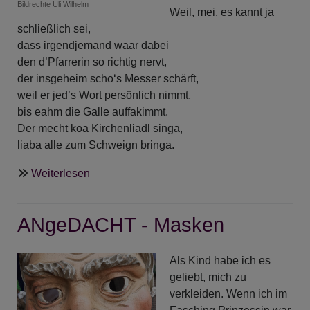
Bildrechte
Uli Wilhelm
Weil, mei, es kannt ja
schließlich sei,
dass irgendjemand waar dabei
den d’Pfarrerin so richtig nervt,
der insgeheim scho‘s Messer schärft,
weil er jed’s Wort persönlich nimmt,
bis eahm die Galle auffakimmt.
Der mecht koa Kirchenliadl singa,
liaba alle zum Schweign bringa.
über
Weiterlesen
Narrenpredigt
am
ANgeDACHT - Masken
Faschingssonntag
2024
in
Als Kind habe ich es
der
geliebt, mich zu
Johanneskirche
verkleiden. Wenn ich im
Partenkirchen