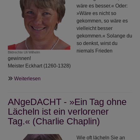
wäre es besser.« Oder:
»Wäre es nicht so
gekommen, so wäre es
vielleicht besser
gekommen.« Solange du
so denkst, wirst du
niemals Frieden
Bildrechte
Uli Wilhelm
gewinnen!
Meister Eckhart (1260-1328)
über
Weiterlesen
ANgeDACHT
-
ANgeDACHT - »Ein Tag ohne
Die
Göttliche
Lächeln ist ein verlorener
undo-
Tag.« (Charlie Chaplin)
Taste
Wie oft lächeln Sie an