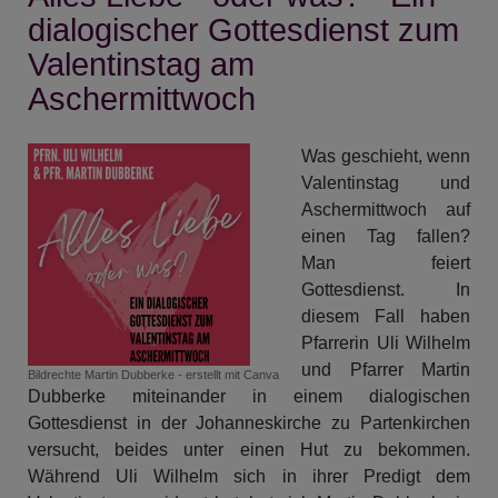
Tag
dialogischer Gottesdienst zum
ohne
Valentinstag am
Lächeln
Aschermittwoch
ist
ein
verlorener
Was geschieht, wenn
Tag.«
Valentinstag und
(Charlie
Aschermittwoch auf
Chaplin)
einen Tag fallen?
Man feiert
Gottesdienst. In
diesem Fall haben
Pfarrerin Uli Wilhelm
und Pfarrer Martin
Bildrechte
Martin Dubberke - erstellt mit Canva
Dubberke miteinander in einem dialogischen
Gottesdienst in der Johanneskirche zu Partenkirchen
versucht, beides unter einen Hut zu bekommen.
Während Uli Wilhelm sich in ihrer Predigt dem