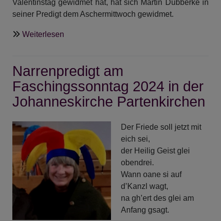
Valentinstag gewidmet hat, hat sich Martin Dubberke in
seiner Predigt dem Aschermittwoch gewidmet.
über
Weiterlesen
Alles
Liebe
Narrenpredigt am
-
oder
Faschingssonntag 2024 in der
was?
Johanneskirche Partenkirchen
-
Ein
Der Friede soll jetzt mit
dialogischer
eich sei,
Gottesdienst
der Heilig Geist glei
zum
obendrei.
Valentinstag
Wann oane si auf
am
d’Kanzl wagt,
Aschermittwoch
na gh’ert des glei am
Anfang gsagt.