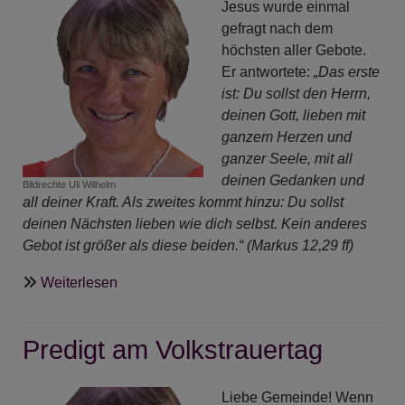
Jesus wurde einmal
gefragt nach dem
höchsten aller Gebote.
Er antwortete:
„Das erste
ist: Du sollst den Herrn,
deinen Gott, lieben mit
ganzem Herzen und
ganzer Seele, mit all
deinen Gedanken und
Bildrechte
Uli Wilhelm
all deiner Kraft. Als zweites kommt hinzu: Du sollst
deinen Nächsten lieben wie dich selbst. Kein anderes
Gebot ist größer als diese beiden.“ (Markus 12,29 ff)
über
Weiterlesen
ANgeDACHT
-
Predigt am Volkstrauertag
Liebe
Liebe Gemeinde! Wenn