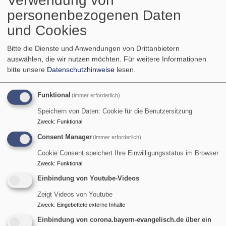
Verwendung von
personenbezogenen Daten
und Cookies
Bitte die Dienste und Anwendungen von Drittanbietern
auswählen, die wir nutzen möchten.
Für weitere Informationen
bitte unsere
Datenschutzhinweise
lesen.
Funktional
(immer erforderlich)
BR KLASSIK AKTUELL Gletscher-Requiem auf der
Zugspitze
Speichern von Daten: Cookie für die Benutzersitzung
Zweck
:
Funktional
Consent Manager
(immer erforderlich)
Cookie Consent speichert Ihre Einwilligungsstatus im Browser
Zweck
:
Funktional
Einbindung von Youtube-Videos
Zeigt Videos von Youtube
Zweck
:
Eingebettete externe Inhalte
Einbindung von corona.bayern-evangelisch.de über ein