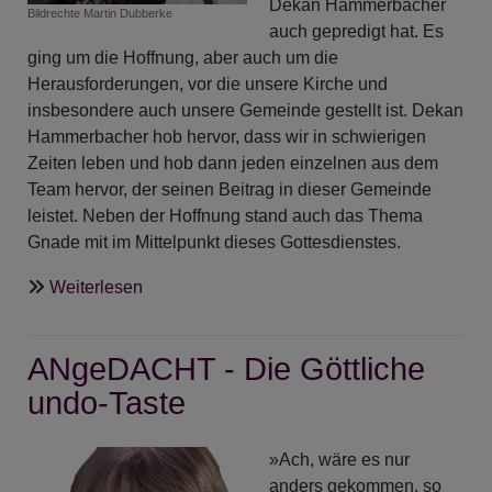
Dekan Hammerbacher
Bildrechte
Martin Dubberke
auch gepredigt hat. Es
ging um die Hoffnung, aber auch um die
Herausforderungen, vor die unsere Kirche und
insbesondere auch unsere Gemeinde gestellt ist. Dekan
Hammerbacher hob hervor, dass wir in schwierigen
Zeiten leben und hob dann jeden einzelnen aus dem
Team hervor, der seinen Beitrag in dieser Gemeinde
leistet. Neben der Hoffnung stand auch das Thema
Gnade mit im Mittelpunkt dieses Gottesdienstes.
über
Weiterlesen
Was
war
ANgeDACHT - Die Göttliche
in
der
undo-Taste
Woche
51
»Ach, wäre es nur
wichtig?
anders gekommen, so