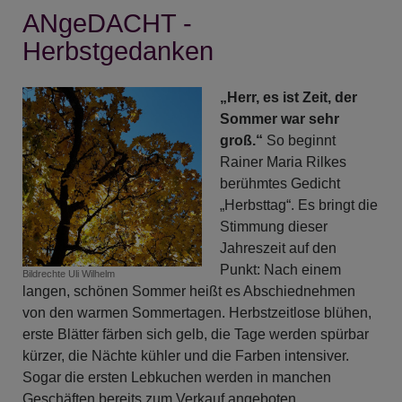
ANgeDACHT -
die
Friedensstifter
Herbstgedanken
„Herr, es ist Zeit, der
Sommer war sehr
groß.“
So beginnt
Rainer Maria Rilkes
berühmtes Gedicht
„Herbsttag“. Es bringt die
Stimmung dieser
Jahreszeit auf den
Punkt: Nach einem
Bildrechte
Uli Wilhelm
langen, schönen Sommer heißt es Abschiednehmen
von den warmen Sommertagen. Herbstzeitlose blühen,
erste Blätter färben sich gelb, die Tage werden spürbar
kürzer, die Nächte kühler und die Farben intensiver.
Sogar die ersten Lebkuchen werden in manchen
Geschäften bereits zum Verkauf angeboten.