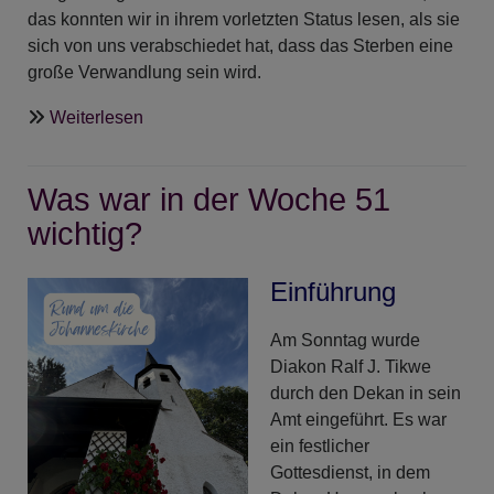
das konnten wir in ihrem vorletzten Status lesen, als sie
sich von uns verabschiedet hat, dass das Sterben eine
große Verwandlung sein wird.
über
Weiterlesen
Uli
Wilhelm
Was war in der Woche 51
ist
von
wichtig?
uns
gegangen
Einführung
Am Sonntag wurde
Diakon Ralf J. Tikwe
durch den Dekan in sein
Amt eingeführt. Es war
ein festlicher
Gottesdienst, in dem