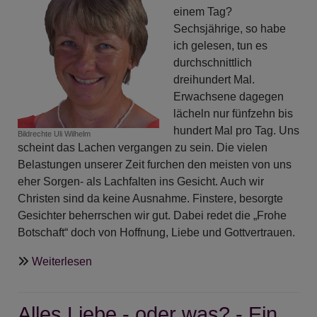
einem Tag?
Sechsjährige, so habe
ich gelesen, tun es
durchschnittlich
dreihundert Mal.
Erwachsene dagegen
lächeln nur fünfzehn bis
hundert Mal pro Tag. Uns
Bildrechte
Uli Wilhelm
scheint das Lachen vergangen zu sein. Die vielen
Belastungen unserer Zeit furchen den meisten von uns
eher Sorgen- als Lachfalten ins Gesicht. Auch wir
Christen sind da keine Ausnahme. Finstere, besorgte
Gesichter beherrschen wir gut. Dabei redet die „Frohe
Botschaft“ doch von Hoffnung, Liebe und Gottvertrauen.
über
Weiterlesen
ANgeDACHT
-
Alles Liebe - oder was? - Ein
»Ein