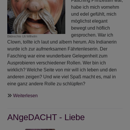
Fasching Prinzessin war,
habe ich mich vornehm
und edel gefühlt, mich
möglichst elegant
bewegt und höflich
gesprochen. War ich
Bildrechte
Uli Wilhelm
Clown, tollte ich laut und albern herum. Als Indianerin
wurde ich zur aufmerksamen Fährtenleserin. Der
Fasching war eine wunderbare Gelegenheit zum
Ausprobieren verschiedener Rollen. Wer bin ich
wirklich? Welche Seite von mir will ich leben und den
anderen zeigen? Und wie viel Spaß macht es, mal in
eine ganz andere Rolle zu schlüpfen?
über
Weiterlesen
ANgeDACHT
-
ANgeDACHT - Liebe
Masken