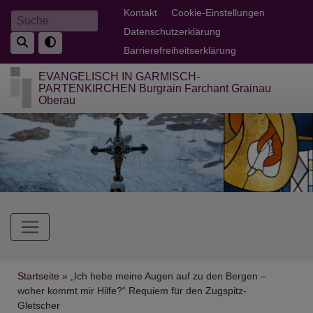
Direkt
Fußbereichsmenü
Kontakt
Cookie-Einstellungen
Suche
zum
Datenschutzerklärung
Inhalt
Barrierefreiheitserklärung
EVANGELISCH IN GARMISCH-
PARTENKIRCHEN Burgrain Farchant Grainau
Oberau
Hauptnavigation
Breadcrumb
Startseite
„Ich hebe meine Augen auf zu den Bergen –
woher kommt mir Hilfe?“ Requiem für den Zugspitz-
Gletscher