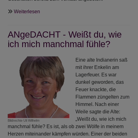
über
Weiterlesen
ANgeDACHT
-
ANgeDACHT - Weißt du, wie
Herbstgedanken
ich mich manchmal fühle?
Eine alte Indianerin saß
mit ihrer Enkelin am
Lagerfeuer. Es war
dunkel geworden, das
Feuer knackte, die
Flammen züngelten zum
Himmel. Nach einer
Weile sagte die Alte:
„Weißt du, wie ich mich
Bildrechte
Uli Wilhelm
manchmal fühle? Es ist, als ob zwei Wölfe in meinem
Herzen miteinander kämpfen würden. Einer der beiden