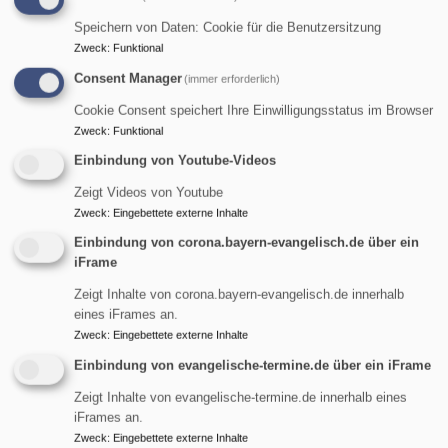
Speichern von Daten: Cookie für die Benutzersitzung
Zweck
:
Funktional
Consent Manager
(immer erforderlich)
Cookie Consent speichert Ihre Einwilligungsstatus im Browser
Zweck
:
Funktional
So, 9.8. 10:30 Uhr
Einbindung von Youtube-Videos
Gottesdienst
Zeigt Videos von Youtube
Pfarrerin Birgit Schiel
Zweck
:
Eingebettete externe Inhalte
Garmisch-Partenkirchen
Johanneskirche Partenkirchen
Einbindung von corona.bayern-evangelisch.de über ein
iFrame
Zeigt Inhalte von corona.bayern-evangelisch.de innerhalb
eines iFrames an.
Zweck
:
Eingebettete externe Inhalte
Einbindung von evangelische-termine.de über ein iFrame
Zeigt Inhalte von evangelische-termine.de innerhalb eines
iFrames an.
Zweck
:
Eingebettete externe Inhalte