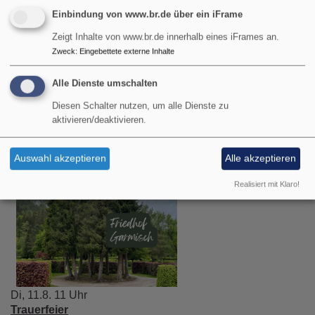
Einbindung von www.br.de über ein iFrame
Zeigt Inhalte von www.br.de innerhalb eines iFrames an.
So, 9.8. 10:30 Uhr
Zweck
:
Eingebettete externe Inhalte
Gottesdienst
Pfarrer Gottfried von Segnitz
Alle Dienste umschalten
Grainau
Erlöserkirche Grainau
Diesen Schalter nutzen, um alle Dienste zu
aktivieren/deaktivieren.
Auswahl akzeptieren
Alle akzeptieren
Realisiert mit Klaro!
Di, 11.8. 11 Uhr
Trauerfeier