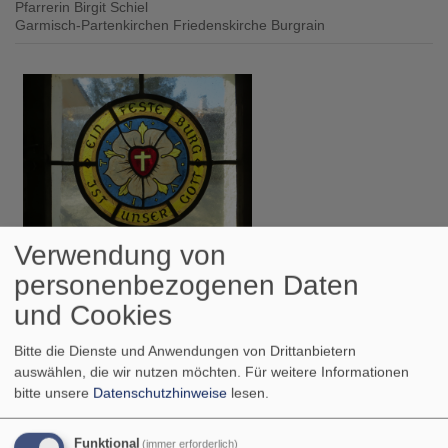
Pfarrerin Birgit Schiel
Garmisch-Partenkirchen
Friedenskirche Burgrain
Verwendung von
So, 9.8. 9 Uhr
Gottesdienst
personenbezogenen Daten
Pfarrer Gottfried von Segnitz
und Cookies
Garmisch-Partenkirchen
Christuskirche Garmisch
Bitte die Dienste und Anwendungen von Drittanbietern
auswählen, die wir nutzen möchten.
Für weitere Informationen
bitte unsere
Datenschutzhinweise
lesen.
Funktional
(immer erforderlich)