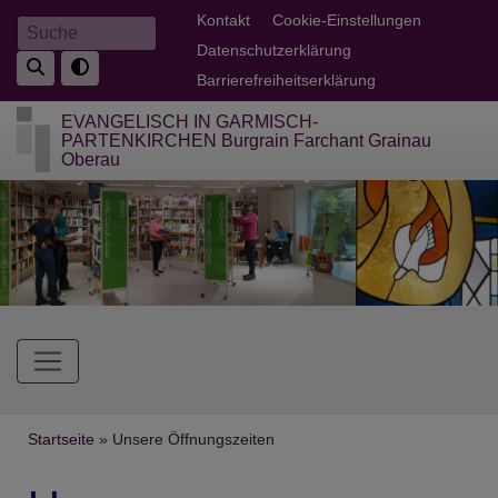
Direkt
Fußbereichsmenü
Kontakt
Cookie-Einstellungen
Suche
zum
Datenschutzerklärung
Inhalt
Barrierefreiheitserklärung
EVANGELISCH IN GARMISCH-
PARTENKIRCHEN Burgrain Farchant Grainau
Oberau
Hauptnavigation
Breadcrumb
Startseite
Unsere Öffnungszeiten