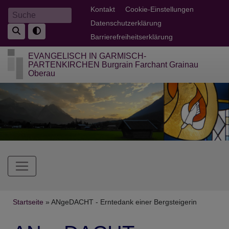
Direkt
Fußbereichsmenü
Kontakt
Cookie-Einstellungen
Suche
zum
Datenschutzerklärung
Inhalt
Barrierefreiheitserklärung
EVANGELISCH IN GARMISCH-
PARTENKIRCHEN Burgrain Farchant Grainau
Oberau
Hauptnavigation
Breadcrumb
Startseite
ANgeDACHT - Erntedank einer Bergsteigerin