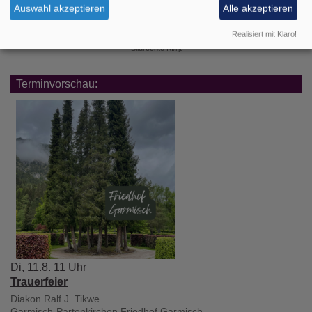
Auswahl akzeptieren
Alle akzeptieren
Realisiert mit Klaro!
Bildrechte
KI/rjt
Terminvorschau:
Di, 11.8. 11 Uhr
Trauerfeier
Diakon Ralf J. Tikwe
Garmisch-Partenkirchen
Friedhof Garmisch