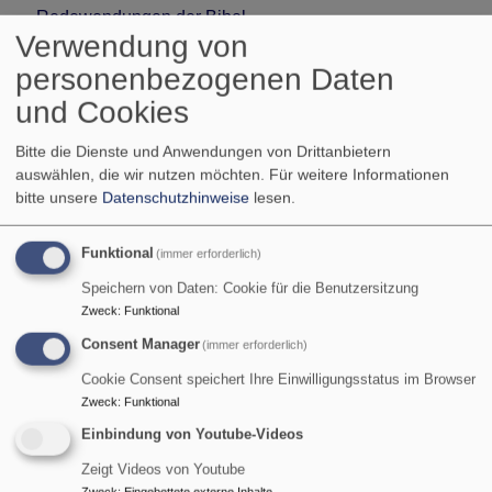
Redewendungen der Bibel
Verwendung von
Liturgischer Kalender
personenbezogenen Daten
und Cookies
Nächster Feiertag:
Bitte die Dienste und Anwendungen von Drittanbietern
09.08.2026 10. Sonntag nach Trinitatis:
auswählen, die wir nutzen möchten.
Für weitere Informationen
Israelsonntag „Kirche und Israel“
bitte unsere
Datenschutzhinweise
lesen.
Wochenspruch: Wohl dem Volk, dessen Gott
Funktional
(immer erforderlich)
der HERR ist, dem Volk, das er zum Erbe
erwählt hat! (
Ps 33,12
)
Speichern von Daten: Cookie für die Benutzersitzung
Zweck
:
Funktional
Wochenpsalm:
Ps 122
Consent Manager
(immer erforderlich)
Eingangspsalm:
Ps 122
AT-Lesung:
2. Mose 19,1–6
Cookie Consent speichert Ihre Einwilligungsstatus im Browser
Zweck
:
Funktional
Epistel:
Röm 11,25–32
Einbindung von Youtube-Videos
Predigttext:
Röm 11,25–32
Zeigt Videos von Youtube
Evangelium:
Mk 12,28–34