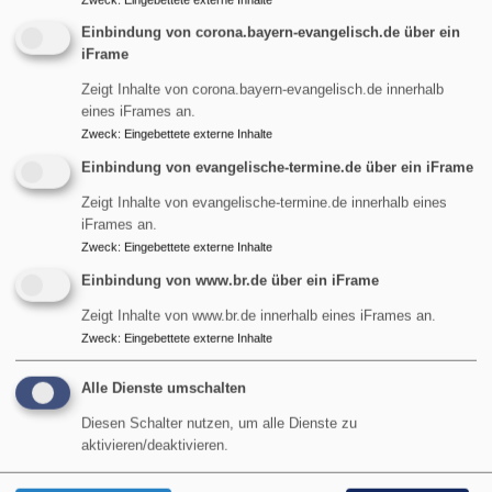
Zweck
:
Eingebettete externe Inhalte
Wochenlied: EG 290: Nun danket Gott, erhebt
Einbindung von corona.bayern-evangelisch.de über ein
und preiset
iFrame
Liturgische Farbe: Grün
Zeigt Inhalte von corona.bayern-evangelisch.de innerhalb
eines iFrames an.
Der nächste hohe kirchliche Feiertag:
Zweck
:
Eingebettete externe Inhalte
04.10.2026 Erntedankfest
Einbindung von evangelische-termine.de über ein iFrame
Zeigt Inhalte von evangelische-termine.de innerhalb eines
Zum Kalender
iFrames an.
Zweck
:
Eingebettete externe Inhalte
Pfrn. Uli Wilhelm
ANgeDACHT
Einbindung von www.br.de über ein iFrame
Zeigt Inhalte von www.br.de innerhalb eines iFrames an.
Zweck
:
Eingebettete externe Inhalte
Wir feiern Jubiläum:
Alle Dienste umschalten
Diesen Schalter nutzen, um alle Dienste zu
aktivieren/deaktivieren.