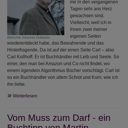
mir in den vergangenen
da,
Tagen sehr ans Herz
wo
gewachsen sind.
er
Vielleicht, weil ich in
ist,
ihnen zwei meiner
einen
eigenen Seiten
Schritt
Bildrechte
Johannes Dubberke
wiederentdeckt habe, das Bewahrende und das
näherkommen
Hinterfragende. Da ist auf der einen Seite Carl – also
Carl Kollhoff. Er ist Buchhändler mit Leib und Seele. So
einer, den man bei Amazon und Co nicht findet, wo
einem irgendein Algorithmus Bücher vorschlägt. Carl ist
so ein Buchhändler von altem Schrot und Korn, wie ich
ihn liebe.
über
Weiterlesen
Predigt
-
Vom Muss zum Darf - ein
Der
Buchspazierer
Buchtipp von Martin