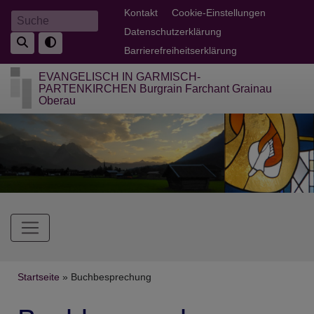
Direkt
Fußbereichsmenü
Kontakt
Cookie-Einstellungen
Suche
zum
Datenschutzerklärung
Inhalt
Barrierefreiheitserklärung
EVANGELISCH IN GARMISCH-
PARTENKIRCHEN Burgrain Farchant Grainau
Oberau
Hauptnavigation
Breadcrumb
Startseite
Buchbesprechung