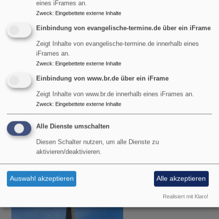
eines iFrames an.
Zweck
:
Eingebettete externe Inhalte
Einbindung von evangelische-termine.de über ein iFrame
Zeigt Inhalte von evangelische-termine.de innerhalb eines
iFrames an.
Zweck
:
Eingebettete externe Inhalte
Einbindung von www.br.de über ein iFrame
Zeigt Inhalte von www.br.de innerhalb eines iFrames an.
Zweck
:
Eingebettete externe Inhalte
Sa, 8.8. 12 Uhr
Bergandacht auf dem Wankgipfel
Alle Dienste umschalten
Pfarrerin Heike-Andrea Brunner-Wild
Diesen Schalter nutzen, um alle Dienste zu
Garmisch-Partenkirchen
Hauptgipfelkreuz auf dem Wank
aktivieren/deaktivieren.
Auswahl akzeptieren
Alle akzeptieren
Realisiert mit Klaro!