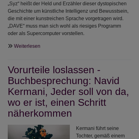
„Syz“ heißt der Held und Erzähler dieser dystopischen
Geschichte um künstliche Intelligenz und Bewusstsein,
die mit einer kunstreichen Sprache vorgetragen wird.
„DAVE“ muss man sich wohl als riesiges Programm
oder als Supercomputer vorstellen.
über
Weiterlesen
Dave
-
Vorurteile loslassen -
Eine
Buchbesprechung
Buchbesprechung: Navid
Kermani, Jeder soll von da,
wo er ist, einen Schritt
näherkommen
Kermani führt seine
Tochter, gemäß einem