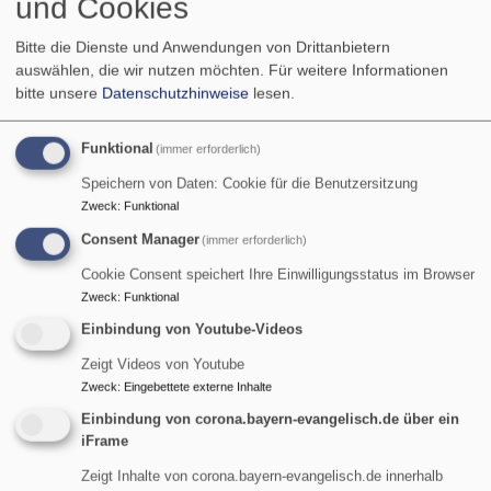
und Cookies
-
ein
Bitte die Dienste und Anwendungen von Drittanbietern
Buchtipp
Wir feiern Jubiläum:
auswählen, die wir nutzen möchten.
Für weitere Informationen
von
bitte unsere
Datenschutzhinweise
lesen.
Martin
Dubberke
Funktional
(immer erforderlich)
Speichern von Daten: Cookie für die Benutzersitzung
Zweck
:
Funktional
Consent Manager
(immer erforderlich)
Cookie Consent speichert Ihre Einwilligungsstatus im Browser
Bildrechte
KI/rjt
Zweck
:
Funktional
Einbindung von Youtube-Videos
Terminvorschau:
Zeigt Videos von Youtube
Zweck
:
Eingebettete externe Inhalte
Einbindung von corona.bayern-evangelisch.de über ein
iFrame
Zeigt Inhalte von corona.bayern-evangelisch.de innerhalb