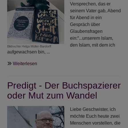
Versprechen, das er
seinem Vater gab, Abend
für Abend in ein
Gespräch über
Glaubensfragen
ein:“...unserem Islam,
den Islam, mit dem ich
Bildrechte
Helga Müller-Bardorff
aufgewachsen bin, ...
über
Weiterlesen
Vorurteile
loslassen
Predigt - Der Buchspazierer
-
Buchbesprechung:
oder Mut zum Wandel
Navid
Kermani,
Liebe Geschwister, ich
Jeder
möchte Euch heute zwei
soll
Menschen vorstellen, die
von