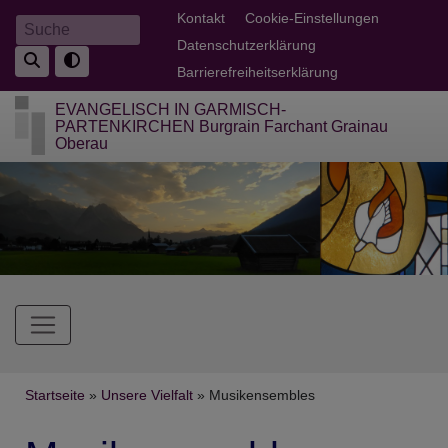
Direkt
Fußbereichsmenü
Kontakt
Cookie-Einstellungen
Suche
zum
Datenschutzerklärung
Inhalt
Barrierefreiheitserklärung
EVANGELISCH IN GARMISCH-
PARTENKIRCHEN Burgrain Farchant Grainau
Oberau
Hauptnavigation
Breadcrumb
Startseite
Unsere Vielfalt
Musikensembles