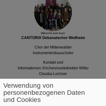
Bildrechte
beim Autor
CANTORIX Dekanatschor Weilheim
Chor der Mittenwalder
Instrumentenbauschüler
Kontakt und
Informationen:
Kirchenmusikdirektor Wilko
Ossoba-Lochner
Verwendung von
personenbezogenen Daten
und Cookies
Wir feiern Jubiläum: