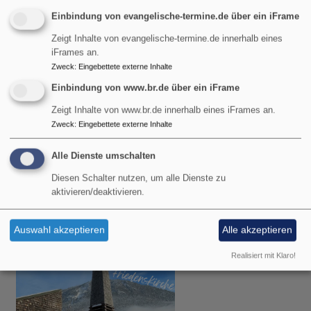
Einbindung von evangelische-termine.de über ein iFrame
Zeigt Inhalte von evangelische-termine.de innerhalb eines
iFrames an.
Zweck
:
Eingebettete externe Inhalte
Einbindung von www.br.de über ein iFrame
Zeigt Inhalte von www.br.de innerhalb eines iFrames an.
Sa, 8.8. 12 Uhr
Zweck
:
Eingebettete externe Inhalte
Bergandacht auf dem Wankgipfel
Pfarrerin Heike-Andrea Brunner-Wild
Alle Dienste umschalten
Garmisch-Partenkirchen
Hauptgipfelkreuz auf dem Wank
Diesen Schalter nutzen, um alle Dienste zu
aktivieren/deaktivieren.
Auswahl akzeptieren
Alle akzeptieren
Realisiert mit Klaro!