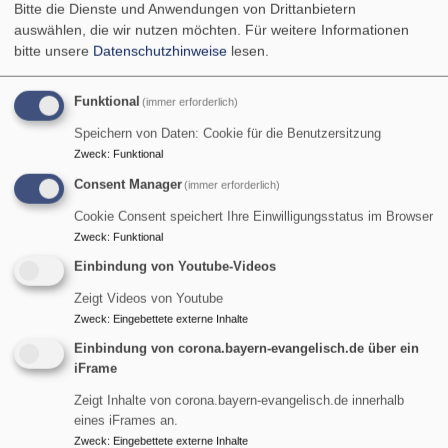
Bitte die Dienste und Anwendungen von Drittanbietern
auswählen, die wir nutzen möchten.
Für weitere Informationen
bitte unsere
Datenschutzhinweise
lesen.
Funktional
(immer erforderlich)
Speichern von Daten: Cookie für die Benutzersitzung
Zweck
:
Funktional
Consent Manager
(immer erforderlich)
Bildrechte
KI/rjt
Cookie Consent speichert Ihre Einwilligungsstatus im Browser
Zweck
:
Funktional
Terminvorschau:
Einbindung von Youtube-Videos
Zeigt Videos von Youtube
Zweck
:
Eingebettete externe Inhalte
Einbindung von corona.bayern-evangelisch.de über ein
iFrame
Zeigt Inhalte von corona.bayern-evangelisch.de innerhalb
eines iFrames an.
Zweck
:
Eingebettete externe Inhalte