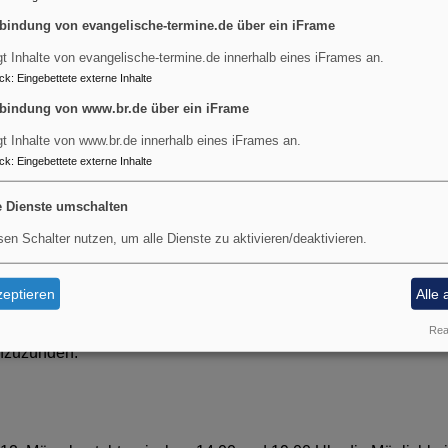
bindung von evangelische-termine.de über ein iFrame
ich, dass Du ihre Seele in Deine ewigen Arme aufnimmst und ihr
nn Karl und ihren Vater und schenke ihnen die Gewissheit, das
gt Inhalte von evangelische-termine.de innerhalb eines iFrames an.
.
ck
:
Eingebettete externe Inhalte
bindung von www.br.de über ein iFrame
r Zeit der Trauer Deine Gegenwart zu spüren und die Hoffnung au
gt Inhalte von www.br.de innerhalb eines iFrames an.
ben zu bewahren.
ck
:
Eingebettete externe Inhalte
e Dienste umschalten
ke
sen Schalter nutzen, um alle Dienste zu aktivieren/deaktivieren.
te in der Christuskirche
eptieren
Alle 
he in Garmisch gibt es die Möglichkeit, sich in eine Kondolenzli
Real
nzuzünden.