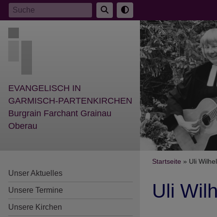
Direkt
Suche
zum
Inhalt
EVANGELISCH IN
GARMISCH-PARTENKIRCHEN
Burgrain Farchant Grainau
Oberau
Breadcr
Startseite
Uli Wilhe
Unser Aktuelles
Uli Wil
Unsere Termine
Unsere Kirchen