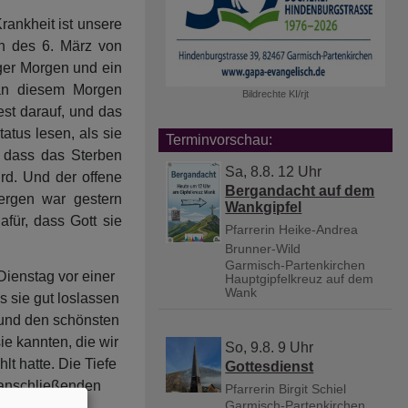
rankheit ist unsere
n des 6. März von
ger Morgen und ein
an diesem Morgen
Bildrechte
KI/rjt
est darauf, und das
tatus lesen, als sie
Terminvorschau:
, dass das Sterben
Sa, 8.8. 12 Uhr
rd. Und der offene
Bergandacht auf dem
ergen war gestern
Wankgipfel
für, dass Gott sie
Pfarrerin Heike-Andrea
Brunner-Wild
Garmisch-Partenkirchen
Dienstag vor einer
Hauptgipfelkreuz auf dem
Wank
s sie gut loslassen
 und den schönsten
ie kannten, die wir
So, 9.8. 9 Uhr
lt hatte. Die Tiefe
Gottesdienst
n anschließenden
Pfarrerin Birgit Schiel
Garmisch-Partenkirchen
chten und