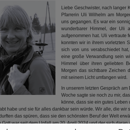
Liebe Geschwister, nach langer K
Pfarrerin Uli Wilhelm am Morge
uns gegangen. Es war ein sonni
wunderbarer Himmel, der Uli 
aufgenommen hat. Uli vertraute f
konnten wir in ihrem vorletzten S
sich von uns verabschiedet hat
eine große Verwandlung sein wi
Himmel über ihren geliebten B
Morgen das sichtbare Zeichen da
mit seinem Licht umfangen wird.
In unserem letzten Gespräch am 
Woche sagte sie noch zu mir, das
könne, dass sie ein gutes Leben
bt habe und sie für alles dankbar sein würde. Wir alle, die wir s
durften das spüren, dass sie den schönsten Beruf der Welt erwäh
u Gott war seit dem Unfall am 20. April 2024 und der sich dara
nkheit immer wieder spürbar. Mit ihrem Status, mit ihren Nachri