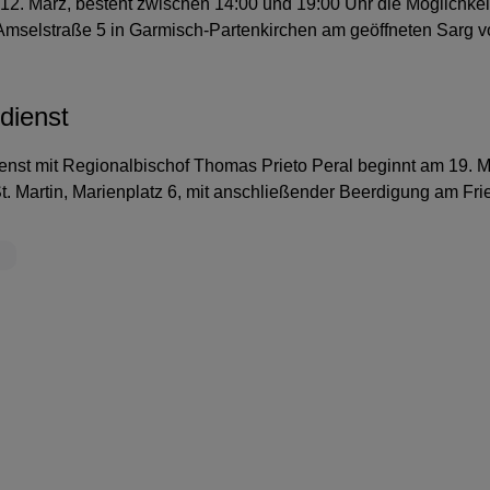
2. März, besteht zwischen 14:00 und 19:00 Uhr die Möglichkeit
Amselstraße 5 in Garmisch-Partenkirchen am geöffneten Sarg v
dienst
enst mit Regionalbischof Thomas Prieto Peral beginnt am 19. 
 St. Martin, Marienplatz 6, mit anschließender Beerdigung am Fr
m