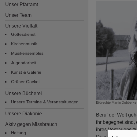
Unser Pfarramt
Unser Team
Unsere Vielfalt
Gottesdienst
Kirchenmusik
Musikensembles
Jugendarbeit
Hauptnavigation
Kunst & Galerie
Grüner Gockel
Unsere Bücherei
Unsere Termine & Veranstaltungen
Bildrechte
Martin Dubberke
Unsere Diakonie
Beruf der Welt geha
ihr begegnet sind, 
Aktiv gegen Missbrauch
ihres Vertrauens z
Haltung
Diagnose Ihrer Kra