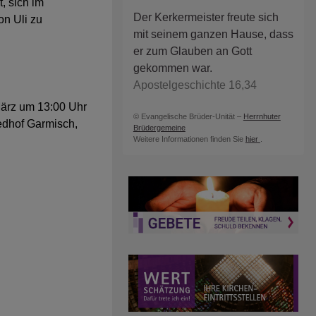
, sich im
Der Kerkermeister freute sich
on Uli zu
mit seinem ganzen Hause, dass
er zum Glauben an Gott
gekommen war.
Apostelgeschichte 16,34
März um 13:00 Uhr
© Evangelische Brüder-Unität –
Herrnhuter
iedhof Garmisch,
Brüdergemeine
Weitere Informationen finden Sie
hier
.