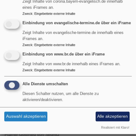
Zeigt Inhalte von corona.bayern-evangelisch.de innerhalb
eines iFrames an.
Zweck
:
Eingebettete externe Inhalte
Einbindung von evangelische-termine.de über ein iFrame
So, 9.8. 9 Uhr
Zeigt Inhalte von evangelische-termine.de innerhalb eines
Gottesdienst
iFrames an.
Pfarrerin Birgit Schiel
Zweck
:
Eingebettete externe Inhalte
Garmisch-Partenkirchen
Friedenskirche Burgrain
Einbindung von www.br.de über ein iFrame
Zeigt Inhalte von www.br.de innerhalb eines iFrames an.
Zweck
:
Eingebettete externe Inhalte
Alle Dienste umschalten
Diesen Schalter nutzen, um alle Dienste zu
aktivieren/deaktivieren.
Auswahl akzeptieren
Alle akzeptieren
So, 9.8. 9 Uhr
Gottesdienst
Realisiert mit Klaro!
Pfarrer Gottfried von Segnitz