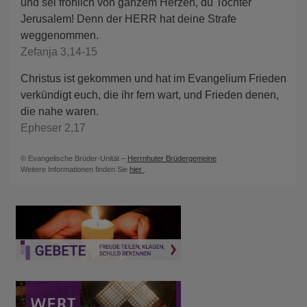
und sei fröhlich von ganzem Herzen, du Tochter
Jerusalem! Denn der HERR hat deine Strafe
weggenommen.
Zefanja 3,14-15
Christus ist gekommen und hat im Evangelium Frieden
verkündigt euch, die ihr fern wart, und Frieden denen,
die nahe waren.
Epheser 2,17
© Evangelische Brüder-Unität –
Herrnhuter Brüdergemeine
Weitere Informationen finden Sie
hier
.