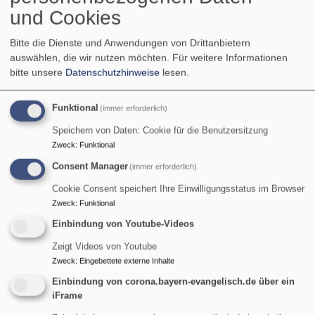
und Cookies
Bitte die Dienste und Anwendungen von Drittanbietern
auswählen, die wir nutzen möchten.
Für weitere Informationen
bitte unsere
Datenschutzhinweise
lesen.
Funktional
(immer erforderlich)
Speichern von Daten: Cookie für die Benutzersitzung
Sa, 8.8. 12 Uhr
Zweck
:
Funktional
Bergandacht auf dem Wankgipfel
Consent Manager
(immer erforderlich)
Pfarrerin Heike-Andrea Brunner-Wild
Garmisch-Partenkirchen
Hauptgipfelkreuz auf dem Wank
Cookie Consent speichert Ihre Einwilligungsstatus im Browser
Zweck
:
Funktional
Einbindung von Youtube-Videos
Zeigt Videos von Youtube
Zweck
:
Eingebettete externe Inhalte
Einbindung von corona.bayern-evangelisch.de über ein
iFrame