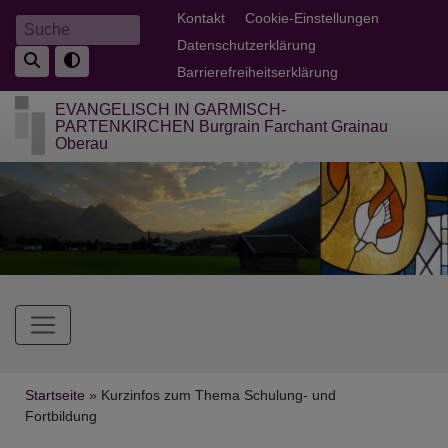
Direkt
Fußbereichsmenü
Kontakt
Cookie-Einstellungen
Suche
zum
Datenschutzerklärung
Inhalt
Barrierefreiheitserklärung
EVANGELISCH IN GARMISCH-
PARTENKIRCHEN Burgrain Farchant Grainau
Oberau
Hauptnavigation
Breadcrumb
Startseite
Kurzinfos zum Thema Schulung- und
Fortbildung