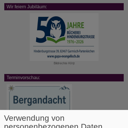
Wir feiern Jubiläum:
Bildrechte
KI/rjt
Terminvorschau:
Verwendung von
personenbezogenen Daten