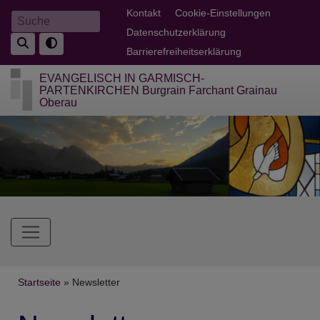
Direkt
Fußbereichsmenü
Kontakt
Cookie-Einstellungen
Suche
zum
Datenschutzerklärung
Inhalt
Barrierefreiheitserklärung
EVANGELISCH IN GARMISCH-
PARTENKIRCHEN Burgrain Farchant Grainau
Oberau
Hauptnavigation
Breadcrumb
Startseite
Newsletter