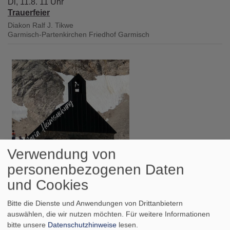
Di, 11.8. 11 Uhr
Trauerfeier
Diakon Ralf J. Tikwe
Garmisch-Partenkirchen
Friedhof Garmisch
Verwendung von
personenbezogenen Daten
und Cookies
Di, 11.8. 12 Uhr
Bergandacht auf dem Zugspitzplatt
Bitte die Dienste und Anwendungen von Drittanbietern
Pfarrer Gottfried von Segnitz
auswählen, die wir nutzen möchten.
Für weitere Informationen
Garmisch-Partenkirchen
Kapelle Maria Heimsuchung auf der
Zugspitze
bitte unsere
Datenschutzhinweise
lesen.