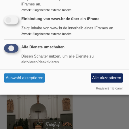
iFrames an.
Zweck
:
Eingebettete externe Inhalte
Einbindung von www.br.de über ein iFrame
Zeigt Inhalte von www.br.de innerhalb eines iFrames an.
Zweck
:
Eingebettete externe Inhalte
Alle Dienste umschalten
Mi, 12.8. 14-16 Uhr
Diesen Schalter nutzen, um alle Dienste zu
Bewegen & Segen
aktivieren/deaktivieren.
Monika Ott & Pastoralreferent Florian Hammerl
Farchant
Markuskirche Farchant
Auswahl akzeptieren
Alle akzeptieren
Realisiert mit Klaro!