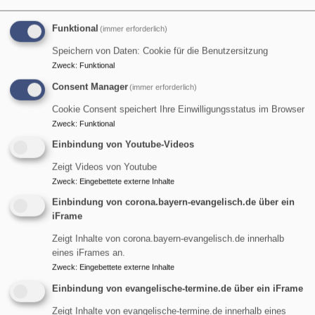
Funktional
(immer erforderlich)
Speichern von Daten: Cookie für die Benutzersitzung
Zweck
:
Funktional
Consent Manager
(immer erforderlich)
Cookie Consent speichert Ihre Einwilligungsstatus im Browser
Zweck
:
Funktional
Einbindung von Youtube-Videos
Zeigt Videos von Youtube
Zweck
:
Eingebettete externe Inhalte
Di, 11.8. 14:30-16:30 Uhr
Einbindung von corona.bayern-evangelisch.de über ein
Treffpunkt "Kaffee & Kultur" -
iFrame
Team & Diakon Ralf J. Tikwe
Garmisch-Partenkirchen
Evangelisches Gemeindehaus
Zeigt Inhalte von corona.bayern-evangelisch.de innerhalb
eines iFrames an.
Zweck
:
Eingebettete externe Inhalte
Einbindung von evangelische-termine.de über ein iFrame
Zeigt Inhalte von evangelische-termine.de innerhalb eines