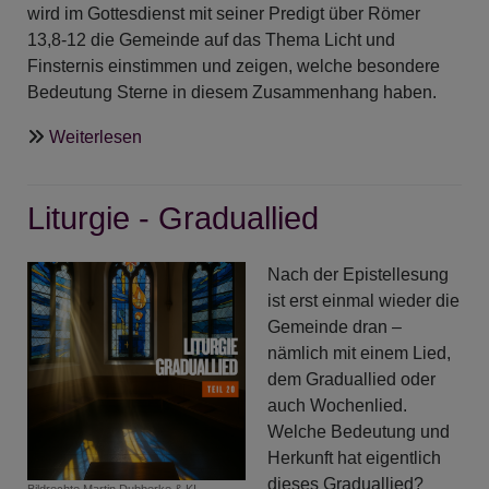
wird im Gottesdienst mit seiner Predigt über Römer
13,8-12 die Gemeinde auf das Thema Licht und
Finsternis einstimmen und zeigen, welche besondere
Bedeutung Sterne in diesem Zusammenhang haben.
über
Weiterlesen
Nun
sehet
Liturgie - Graduallied
den
Stern
-
Nach der Epistellesung
Gottesdienst
ist erst einmal wieder die
zum
Gemeinde dran –
1.
nämlich mit einem Lied,
Advent
dem Graduallied oder
&
auch Wochenlied.
Vernissage
Welche Bedeutung und
zur
Herkunft hat eigentlich
Sternenausstellung
dieses Graduallied?
Bildrechte
Martin Dubberke & KI