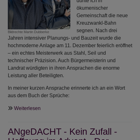
durfte ich in
ökumenischer
Gemeinschaft die neue
Kreuzwankl-Bahn
segnen. Nach drei
Bildrechte
Martin Dubberke
Jahren intensiver Planungs- und Bauzeit wurde die
hochmoderne Anlage am 11. Dezember feierlich eröffnet
– ein echtes Meisterwerk aus Stahl, Seil und
technischer Präzision. Auch Bürgermeisterin und
Landrat würdigten in ihren Ansprachen die enorme
Leistung aller Beteiligten.
In meiner kurzen Ansprache erinnerte ich an ein Wort
aus dem Buch der Sprüche:
über
Weiterlesen
Ein
Segen
ANgeDACHT - Kein Zufall -
für
die