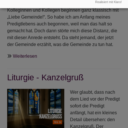
Realisiert mit Klaro!
sehr spannend. Manche
Bildrechte
Martin Dubberke & KI
Kolleginnen und Kollegen beginnen ganz klassisch mit
„Liebe Gemeinde!“. So habe ich am Anfang meines
Predigtlebens auch begonnen, weil man das halt so
gemacht hat. Doch dann störte mich diese Distanz, die
mit dieser Anrede entsteht. Da steht jemand, der jetzt
der Gemeinde erzählt, was die Gemeinde zu tun hat.
über
Weiterlesen
Liturgie
erklärt
Liturgie - Kanzelgruß
-
Die
Predigt
Wer glaubt, dass nach
dem Lied vor der Predigt
sofort die Predigt
anfängt, hat ein kleines
Detail übersehen: den
Kanzelgruß. Der