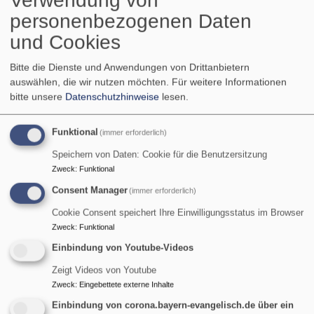
Verwendung von
müssen. Das hat uns verändert, das hat unsere Kirche,
personenbezogenen Daten
unser Land und nicht zuletzt auch unsere Welt
und Cookies
verändert. Die Sehnsucht danach, dass jemand, dass
Gott alles neu macht, ist, glaube ich, riesig.
Bitte die Dienste und Anwendungen von Drittanbietern
auswählen, die wir nutzen möchten.
Für weitere Informationen
über
Weiterlesen
bitte unsere
Datenschutzhinweise
lesen.
ANgeDACHT
-
Funktional
(immer erforderlich)
Jahresrückblick
Siehe,
Speichern von Daten: Cookie für die Benutzersitzung
ich
Zweck
:
Funktional
mache
Ein neuer
alles
Consent Manager
(immer erforderlich)
Rhythmus
neu
Cookie Consent speichert Ihre Einwilligungsstatus im Browser
Zweck
:
Funktional
Wir sind 2025 mit einem
Einbindung von Youtube-Videos
neuen
Gottesdienstrhythmus
Zeigt Videos von Youtube
ins Jahr gestartet, der
Zweck
:
Eingebettete externe Inhalte
der Gemeinde gutgetan
Einbindung von corona.bayern-evangelisch.de über ein