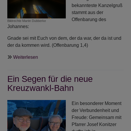
bekannteste Kanzelgruß
stammt aus der
Offenbarung des
Bildrechte
Martin Dubberke
Johannes:
Gnade sei mit Euch von dem, der da war, der da ist und
der da kommen wird. (Offenbarung 1,4)
über
Weiterlesen
Liturgie
-
Ein Segen für die neue
Kanzelgruß
Kreuzwankl-Bahn
Ein besonderer Moment
der Verbundenheit und
Freude: Gemeinsam mit
Pfarrer Josef Konitzer