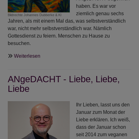
haben. Es war vor
ziemlich genau sechs
Bildrechte
Johannes Dubberke & KI
Jahren, als mit einem Mal das, was selbstverständlich
war, nicht mehr selbstverständlich war. Nämlich
Gottesdienst zu feiern. Menschen zu Hause zu
besuchen.
über
Weiterlesen
ANgeDACHT
-
ANgeDACHT - Liebe, Liebe,
Wo
Gottes
Liebe
Wege
beginnen
Ihr Lieben, lasst uns den
Januar zum Monat der
Liebe erklären. Ich weiß,
dass der Januar schon
seit 2014 zum veganen