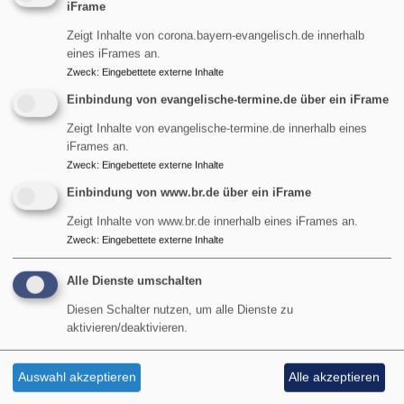
Bildrechte
KI
hat, weil er zuverlässig
iFrame
ist und jeder in Garmisch, Grainau, Burgrain, Farchant
Zeigt Inhalte von corona.bayern-evangelisch.de innerhalb
und Oberau nun verlässlich weiß, wann bei ihm
eines iFrames an.
Gottesdienst ist. Das Ganze hat sich auch positiv auf die
Zweck
:
Eingebettete externe Inhalte
Besucherzahlen an manchen Orten ausgewirkt.
Einbindung von evangelische-termine.de über ein iFrame
über
Weiterlesen
Zeigt Inhalte von evangelische-termine.de innerhalb eines
iFrames an.
Jahresrückblick
Zweck
:
Eingebettete externe Inhalte
Liturgie erklärt - Die Predigt
Einbindung von www.br.de über ein iFrame
Zeigt Inhalte von www.br.de innerhalb eines iFrames an.
Endlich. Der Kanzelgruß
Zweck
:
Eingebettete externe Inhalte
ist gesprochen. Der
Alle Dienste umschalten
Pfarrer oder die Pfarrerin
steht auf der Kanzel,
Diesen Schalter nutzen, um alle Dienste zu
dem Ort der Predigt und
aktivieren/deaktivieren.
dann geht es auch schon
los mit der Anrede. Und
Auswahl akzeptieren
Alle akzeptieren
die ist für mich immer