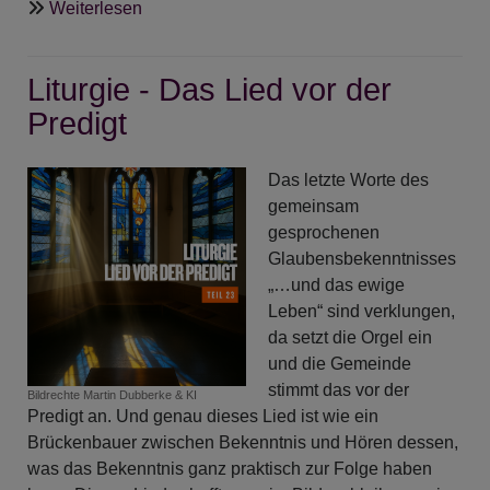
über
Weiterlesen
ANgeDACHT
-
Liturgie - Das Lied vor der
Kein
Zufall
Predigt
-
Hoffnung
Das letzte Worte des
im
gemeinsam
Advent
gesprochenen
-
Glaubensbekenntnisses
Der
„…und das ewige
Drive
Leben“ sind verklungen,
durch
da setzt die Orgel ein
Gottesfurcht
und die Gemeinde
stimmt das vor der
Bildrechte
Martin Dubberke & KI
Predigt an. Und genau dieses Lied ist wie ein
Brückenbauer zwischen Bekenntnis und Hören dessen,
was das Bekenntnis ganz praktisch zur Folge haben