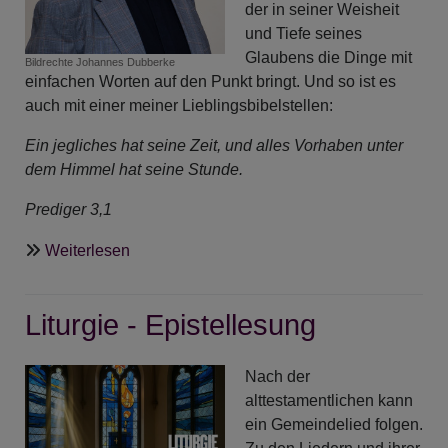
der in seiner Weisheit
und Tiefe seines
Glaubens die Dinge mit
Bildrechte
Johannes Dubberke
einfachen Worten auf den Punkt bringt. Und so ist es
auch mit einer meiner Lieblingsbibelstellen:
Ein jegliches hat seine Zeit, und alles Vorhaben unter
dem Himmel hat seine Stunde.
Prediger 3,1
über
Weiterlesen
ANgeDACHT
-
Liturgie - Epistellesung
Alles
hat
seine
Nach der
Zeit
alttestamentlichen kann
ein Gemeindelied folgen.