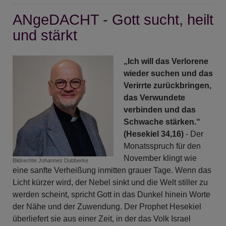
-
ANgeDACHT - Gott sucht, heilt
Epistellesung
und stärkt
„Ich will das Verlorene
wieder suchen und das
Verirrte zurückbringen,
das Verwundete
verbinden und das
Schwache stärken.“
(Hesekiel 34,16)
- Der
Monatsspruch für den
November klingt wie
Bildrechte
Johannes Dubberke
eine sanfte Verheißung inmitten grauer Tage. Wenn das
Licht kürzer wird, der Nebel sinkt und die Welt stiller zu
werden scheint, spricht Gott in das Dunkel hinein Worte
der Nähe und der Zuwendung. Der Prophet Hesekiel
überliefert sie aus einer Zeit, in der das Volk Israel