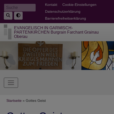
Direkt
Fußbereichsmenü
Kontakt
Cookie-Einstellungen
Suche
zum
Datenschutzerklärung
Inhalt
Barrierefreiheitserklärung
EVANGELISCH IN GARMISCH-
PARTENKIRCHEN Burgrain Farchant Grainau
Oberau
Hauptnavigation
Breadcrumb
Startseite
Gottes Geist