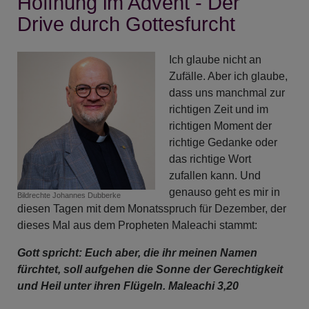
Hoffnung im Advent - Der
neue
Drive durch Gottesfurcht
Kreuzwankl-
Bahn
Ich glaube nicht an
Zufälle. Aber ich glaube,
dass uns manchmal zur
richtigen Zeit und im
richtigen Moment der
richtige Gedanke oder
das richtige Wort
zufallen kann. Und
genauso geht es mir in
Bildrechte
Johannes Dubberke
diesen Tagen mit dem Monatsspruch für Dezember, der
dieses Mal aus dem Propheten Maleachi stammt:
Gott spricht: Euch aber, die ihr meinen Namen
fürchtet, soll aufgehen die Sonne der Gerechtigkeit
und Heil unter ihren Flügeln. Maleachi 3,20