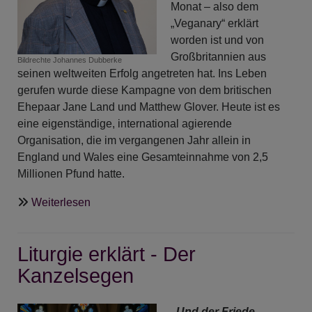
Monat – also dem
„Veganary“ erklärt
worden ist und von
Großbritannien aus
Bildrechte
Johannes Dubberke
seinen weltweiten Erfolg angetreten hat. Ins Leben
gerufen wurde diese Kampagne von dem britischen
Ehepaar Jane Land und Matthew Glover. Heute ist es
eine eigenständige, international agierende
Organisation, die im vergangenen Jahr allein in
England und Wales eine Gesamteinnahme von 2,5
Millionen Pfund hatte.
über
Weiterlesen
ANgeDACHT
-
Liturgie erklärt - Der
Liebe,
Liebe,
Kanzelsegen
Liebe
„Und der Friede