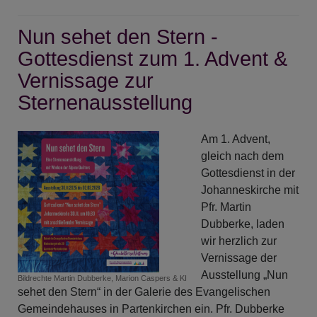
Liturgie
-
Nun sehet den Stern -
Evangelienlesung
Gottesdienst zum 1. Advent &
Vernissage zur
Sternenausstellung
Am 1. Advent,
gleich nach dem
Gottesdienst in der
Johanneskirche mit
Pfr. Martin
Dubberke, laden
wir herzlich zur
Vernissage der
Ausstellung „Nun
Bildrechte
Martin Dubberke, Marion Caspers & KI
sehet den Stern“ in der Galerie des Evangelischen
Gemeindehauses in Partenkirchen ein. Pfr. Dubberke