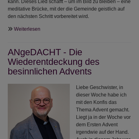
kann. Dieses Lied schafft – um im Bild zu bleiben – eine
meditative Brücke, mit der die Gemeinde geistlich auf
den nächsten Schritt vorbereitet wird.
über
Weiterlesen
Liturgie
-
ANgeDACHT - Die
Das
Lied
Wiederentdeckung des
vor
besinnlichen Advents
der
Predigt
Liebe Geschwister, in
dieser Woche habe ich
mit den Konfis das
Thema Advent gemacht.
Liegt ja in der Woche vor
dem Ersten Advent
irgendwie auf der Hand.