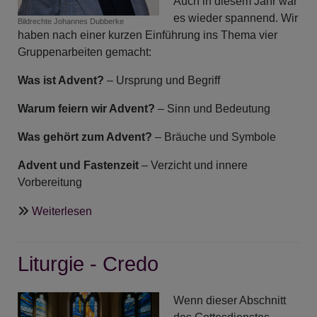
Auch in diesem Jahr war
es wieder spannend. Wir
Bildrechte
Johannes Dubberke
haben nach einer kurzen Einführung ins Thema vier
Gruppenarbeiten gemacht:
Was ist Advent?
– Ursprung und Begriff
Warum feiern wir Advent?
– Sinn und Bedeutung
Was gehört zum Advent?
– Bräuche und Symbole
Advent und Fastenzeit
– Verzicht und innere
Vorbereitung
über
Weiterlesen
ANgeDACHT
-
Liturgie - Credo
Die
Wiederentdeckung
des
Wenn dieser Abschnitt
besinnlichen