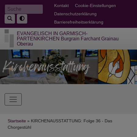
Direkt
Fußbereichsmenü
Kontakt
Cookie-Einstellungen
Suche
zum
Datenschutzerklärung
Inhalt
Barrierefreiheitserklärung
EVANGELISCH IN GARMISCH-
PARTENKIRCHEN Burgrain Farchant Grainau
Oberau
Hauptnavigation
Breadcrumb
Startseite
KIRCHENAUSSTATTUNG: Folge 36 - Das
Chorgestühl