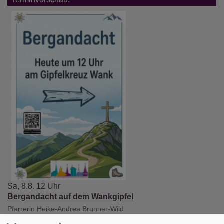
Sa, 8.8. 12 Uhr
Bergandacht auf dem Wankgipfel
Pfarrerin Heike-Andrea Brunner-Wild
Garmisch-Partenkirchen
Hauptgipfelkreuz auf dem Wank