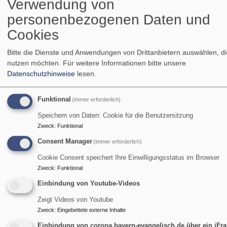
Verwendung von
personenbezogenen Daten und
Cookies
Bitte die Dienste und Anwendungen von Drittanbietern auswählen, di
nutzen möchten.
Für weitere Informationen bitte unsere
Datenschutzhinweise
lesen.
Funktional
(immer erforderlich)
Speichern von Daten: Cookie für die Benutzersitzung
Zweck
:
Funktional
So, 9.8. 9 Uhr
Consent Manager
(immer erforderlich)
Gottesdienst
Cookie Consent speichert Ihre Einwilligungsstatus im Browser
Pfarrerin Birgit Schiel
Zweck
:
Funktional
Garmisch-Partenkirchen
Friedenskirche Burgrain
Einbindung von Youtube-Videos
Zeigt Videos von Youtube
Zweck
:
Eingebettete externe Inhalte
Einbindung von corona.bayern-evangelisch.de über ein iFr