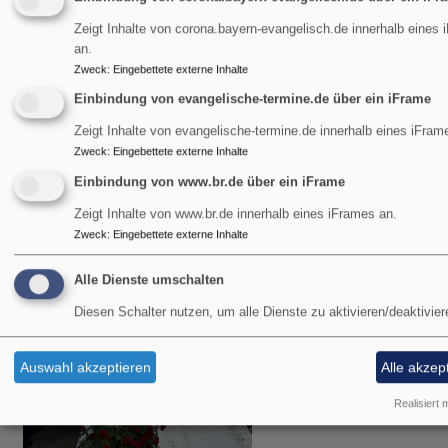
Zeigt Inhalte von corona.bayern-evangelisch.de innerhalb eines
an.
Zweck
:
Eingebettete externe Inhalte
Einbindung von evangelische-termine.de über ein iFrame
So, 9.8. 9 Uhr
Zeigt Inhalte von evangelische-termine.de innerhalb eines iFram
Gottesdienst
Zweck
:
Eingebettete externe Inhalte
Pfarrer Gottfried von Segnitz
Einbindung von www.br.de über ein iFrame
Garmisch-Partenkirchen
Christuskirche Garmisch
Zeigt Inhalte von www.br.de innerhalb eines iFrames an.
Zweck
:
Eingebettete externe Inhalte
Alle Dienste umschalten
Diesen Schalter nutzen, um alle Dienste zu aktivieren/deaktivier
Auswahl akzeptieren
Alle akzep
Realisiert m