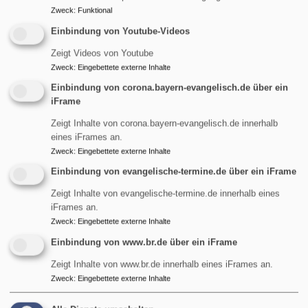
Zweck
:
Funktional
Einbindung von Youtube-Videos
Zeigt Videos von Youtube
Zweck
:
Eingebettete externe Inhalte
Einbindung von corona.bayern-evangelisch.de über ein
So, 9.8. 9 Uhr
iFrame
Gottesdienst
Pfarrerin Birgit Schiel
Zeigt Inhalte von corona.bayern-evangelisch.de innerhalb
Garmisch-Partenkirchen
Friedenskirche Burgrain
eines iFrames an.
Zweck
:
Eingebettete externe Inhalte
Einbindung von evangelische-termine.de über ein iFrame
Zeigt Inhalte von evangelische-termine.de innerhalb eines
iFrames an.
Zweck
:
Eingebettete externe Inhalte
Einbindung von www.br.de über ein iFrame
Zeigt Inhalte von www.br.de innerhalb eines iFrames an.
Zweck
:
Eingebettete externe Inhalte
So, 9.8. 9 Uhr
Gottesdienst