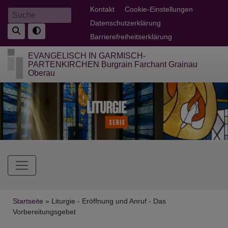
Direkt
Fußbereichsmenü
Kontakt
Cookie-Einstellungen
Suche
zum
Datenschutzerklärung
Inhalt
Barrierefreiheitserklärung
EVANGELISCH IN GARMISCH-
PARTENKIRCHEN Burgrain Farchant Grainau
Oberau
Hauptnavigation
Breadcrumb
Startseite
Liturgie - Eröffnung und Anruf - Das
Vorbereitungsgebet