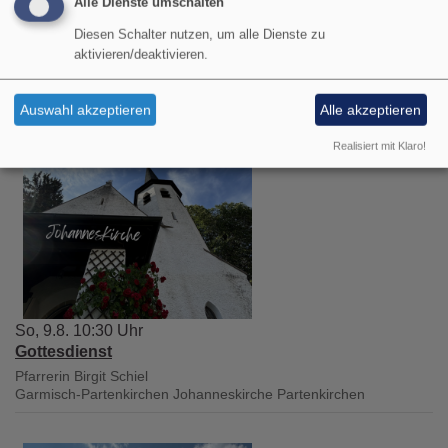
Alle Dienste umschalten
Pfarrer Gottfried von Segnitz
Diesen Schalter nutzen, um alle Dienste zu
Garmisch-Partenkirchen
Christuskirche Garmisch
aktivieren/deaktivieren.
Auswahl akzeptieren
Alle akzeptieren
Realisiert mit Klaro!
So, 9.8. 10:30 Uhr
Gottesdienst
Pfarrerin Birgit Schiel
Garmisch-Partenkirchen
Johanneskirche Partenkirchen