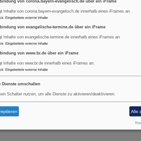
bindung von corona.bayern-evangelisch.de über ein iFrame
it zum Gnadenort, an dem ich im Gottesdienst die Gnadenmitte
eren Weise das Gnadenwirken Gottes am eigenen Leib erfahre
gt Inhalte von corona.bayern-evangelisch.de innerhalb eines iFrames an.
ck
:
Eingebettete externe Inhalte
ke
bindung von evangelische-termine.de über ein iFrame
ung
Pfr. Martin Dubberke
gt Inhalte von evangelische-termine.de innerhalb eines iFrames an.
ck
:
Eingebettete externe Inhalte
bindung von www.br.de über ein iFrame
gt Inhalte von www.br.de innerhalb eines iFrames an.
ck
:
Eingebettete externe Inhalte
e Dienste umschalten
sen Schalter nutzen, um alle Dienste zu aktivieren/deaktivieren.
eptieren
Alle 
Real