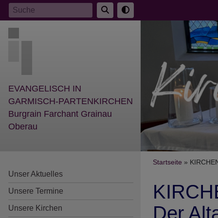
Direkt
Suche
zum
Inhalt
EVANGELISCH IN
GARMISCH-PARTENKIRCHEN
Burgrain Farchant Grainau
Oberau
Breadcr
Startseite
KIRCHENA
Unser Aktuelles
KIRCH
Unsere Termine
Der Alt
Unsere Kirchen