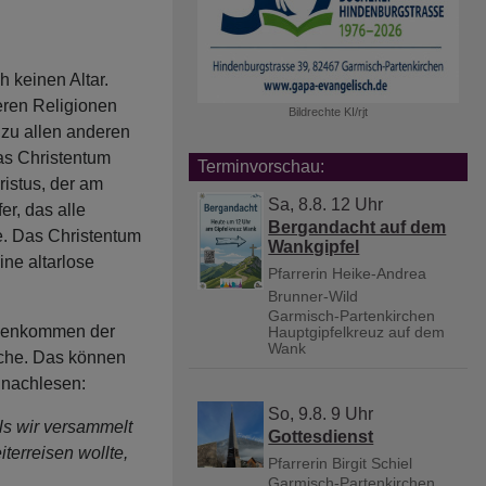
h keinen Altar.
eren Religionen
Bildrechte
KI/rjt
 zu allen anderen
as Christentum
Terminvorschau:
ristus, der am
Sa, 8.8. 12 Uhr
er, das alle
Bergandacht auf dem
e. Das Christentum
Wankgipfel
ne altarlose
Pfarrerin Heike-Andrea
Brunner-Wild
Garmisch-Partenkirchen
mmenkommen der
Hauptgipfelkreuz auf dem
Wank
che. Das können
7 nachlesen:
So, 9.8. 9 Uhr
ls wir versammelt
Gottesdienst
terreisen wollte,
Pfarrerin Birgit Schiel
Garmisch-Partenkirchen