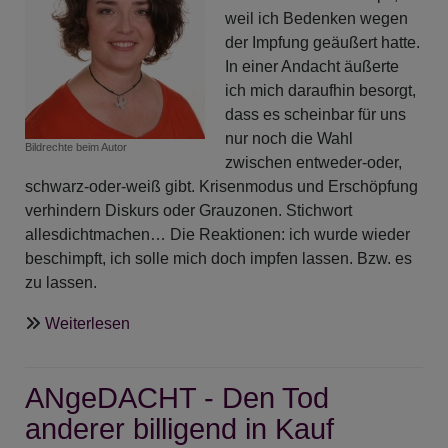
weil ich Bedenken wegen
so?
der Impfung geäußert hatte.
In einer Andacht äußerte
ich mich daraufhin besorgt,
dass es scheinbar für uns
nur noch die Wahl
Bildrechte
beim Autor
zwischen entweder-oder,
schwarz-oder-weiß gibt. Krisenmodus und Erschöpfung
verhindern Diskurs oder Grauzonen. Stichwort
allesdichtmachen… Die Reaktionen: ich wurde wieder
beschimpft, ich solle mich doch impfen lassen. Bzw. es
zu lassen.
über
Weiterlesen
ANgeDACHT
-
ANgeDACHT - Den Tod
Ob
wir
anderer billigend in Kauf
leben