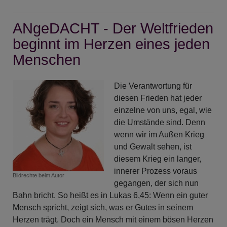
ANgeDACHT
-
ANgeDACHT - Der Weltfrieden
Der
Weltfrieden
beginnt im Herzen eines jeden
beginnt
Menschen
im
Herzen
Die Verantwortung für
eines
diesen Frieden hat jeder
jeden
einzelne von uns, egal, wie
Menschen
die Umstände sind. Denn
wenn wir im Außen Krieg
und Gewalt sehen, ist
diesem Krieg ein langer,
innerer Prozess voraus
Bildrechte
beim Autor
gegangen, der sich nun
Bahn bricht. So heißt es in Lukas 6,45: Wenn ein guter
Mensch spricht, zeigt sich, was er Gutes in seinem
Herzen trägt. Doch ein Mensch mit einem bösen Herzen