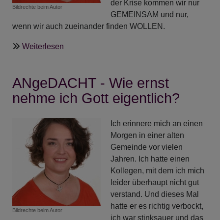
der Krise kommen wir nur
Bildrechte
beim Autor
GEMEINSAM und nur,
wenn wir auch zueinander finden WOLLEN.
über
Weiterlesen
ANgeDACHT
-
ANgeDACHT - Wie ernst
Ein
Adventskalender
nehme ich Gott eigentlich?
für
Geimpfte
Ich erinnere mich an einen
und
Morgen in einer alten
Ungeimpfte
Gemeinde vor vielen
Jahren. Ich hatte einen
Kollegen, mit dem ich mich
leider überhaupt nicht gut
verstand. Und dieses Mal
hatte er es richtig verbockt,
Bildrechte
beim Autor
ich war stinksauer und das