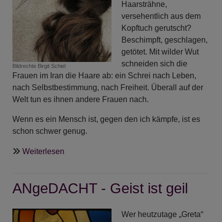
Haarsträhne,
oh
versehentlich aus dem
Gott
Kopftuch gerutscht?
Beschimpft, geschlagen,
getötet. Mit wilder Wut
schneiden sich die
Bildrechte
Birgit Schiel
Frauen im Iran die Haare ab: ein Schrei nach Leben,
nach Selbstbestimmung, nach Freiheit. Überall auf der
Welt tun es ihnen andere Frauen nach.
Wenn es ein Mensch ist, gegen den ich kämpfe, ist es
schon schwer genug.
über
Weiterlesen
ANgeDACHT
-
ANgeDACHT - Geist ist geil
Unsere
Ebenbildlichkeit
mit
Wer heutzutage „Greta“