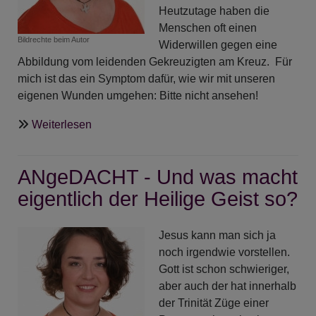
Heutzutage haben die
Menschen oft einen
Bildrechte
beim Autor
Widerwillen gegen eine
Abbildung vom leidenden Gekreuzigten am Kreuz. Für
mich ist das ein Symptom dafür, wie wir mit unseren
eigenen Wunden umgehen: Bitte nicht ansehen!
über
Weiterlesen
ANgeDACHT
-
ANgeDACHT - Und was macht
Unsere
Wunden
eigentlich der Heilige Geist so?
Jesus kann man sich ja
noch irgendwie vorstellen.
Gott ist schon schwieriger,
aber auch der hat innerhalb
der Trinität Züge einer