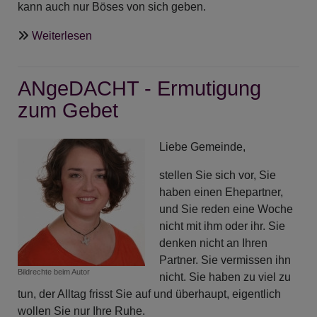
kann auch nur Böses von sich geben.
über
Weiterlesen
ANgeDACHT
-
ANgeDACHT - Ermutigung
Der
Weltfrieden
zum Gebet
beginnt
im
Liebe Gemeinde,
Herzen
eines
stellen Sie sich vor, Sie
jeden
haben einen Ehepartner,
Menschen
und Sie reden eine Woche
nicht mit ihm oder ihr. Sie
denken nicht an Ihren
Partner. Sie vermissen ihn
Bildrechte
beim Autor
nicht. Sie haben zu viel zu
tun, der Alltag frisst Sie auf und überhaupt, eigentlich
wollen Sie nur Ihre Ruhe.