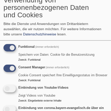
Verwendung von
Teil des Menschseins ist. Sieht man in die Nachrichten,
personenbezogenen Daten
denkt man, das verletzende Beziehungsgestaltung
und Cookies
normal ist.
über
Weiterlesen
Bitte die Dienste und Anwendungen von Drittanbietern
auswählen, die wir nutzen möchten.
Für weitere Informationen
ANgeDACHT
bitte unsere
Datenschutzhinweise
lesen.
-
ANgeDACHT - Wo ist die
Was
Funktional
Vergebung
(immer erforderlich)
Hoffnung?
(nicht)
Speichern von Daten: Cookie für die Benutzersitzung
ist
Zweck
:
Funktional
Vor fast genau einem
Consent Manager
(immer erforderlich)
Jahr ist Russland in die
Ukraine einmarschiert
Cookie Consent speichert Ihre Einwilligungsstatus im Browser
und hat Europa einen
Zweck
:
Funktional
neuen Krieg beschert.
Einbindung von Youtube-Videos
Krieg ist laut
Zeigt Videos von Youtube
Geschichtsbuch der
Zweck
:
Eingebettete externe Inhalte
Normalzustand der Welt.
Einbindung von corona.bayern-evangelisch.de über ein
Heute wird er nicht mehr