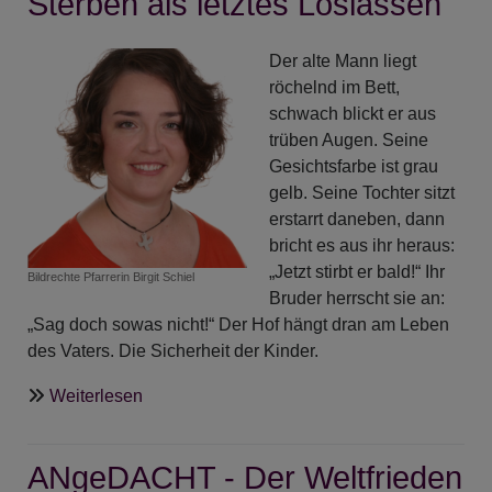
Sterben als letztes Loslassen
Geist
ist
geil
Der alte Mann liegt
röchelnd im Bett,
schwach blickt er aus
trüben Augen. Seine
Gesichtsfarbe ist grau
gelb. Seine Tochter sitzt
erstarrt daneben, dann
bricht es aus ihr heraus:
„Jetzt stirbt er bald!“ Ihr
Bildrechte
Pfarrerin Birgit Schiel
Bruder herrscht sie an:
„Sag doch sowas nicht!“ Der Hof hängt dran am Leben
des Vaters. Die Sicherheit der Kinder.
über
Weiterlesen
Sterben
als
ANgeDACHT - Der Weltfrieden
letztes