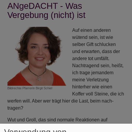
ANgeDACHT - Was
Ist
der
Vergebung (nicht) ist
Glaube
mit
Auf einen anderen
den
wütend sein, ist wie
Händen
selber Gift schlucken
greifbar?
und erwarten, dass der
andere tot umfällt.
Nachtragend sein, heißt,
ich trage jemandem
meine Verletzung
hinterher wie einen
Bildrechte
Pfarrerin Birgit Schiel
Koffer voll Steine, die ich
werfen will. Aber wer trägt hier die Last, beim nach-
tragen?
Wut und Groll, das sind normale Reaktionen auf
unnormale, verletzende Beziehungsgestaltungen. Was