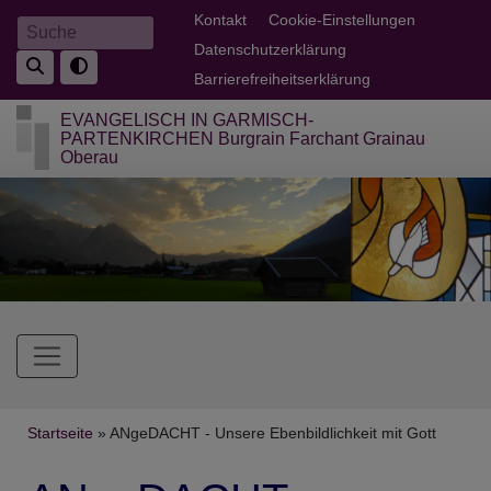
Direkt
Fußbereichsmenü
Kontakt
Cookie-Einstellungen
Suche
zum
Datenschutzerklärung
Inhalt
Barrierefreiheitserklärung
EVANGELISCH IN GARMISCH-
PARTENKIRCHEN Burgrain Farchant Grainau
Oberau
Hauptnavigation
Breadcrumb
Startseite
ANgeDACHT - Unsere Ebenbildlichkeit mit Gott