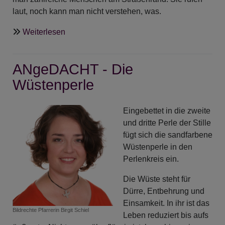
laut, noch kann man nicht verstehen, was.
über
Weiterlesen
ANgeDACHT
-
ANgeDACHT - Die
„Siehe,
dein
Wüstenperle
König
kommt
Eingebettet in die zweite
zu
und dritte Perle der Stille
dir,
fügt sich die sandfarbene
sanftmütig
Wüstenperle in den
und
Perlenkreis ein.
reitet
auf
Die Wüste steht für
einem
Dürre, Entbehrung und
Esel“
Einsamkeit. In ihr ist das
Bildrechte
Pfarrerin Birgit Schiel
Leben reduziert bis aufs