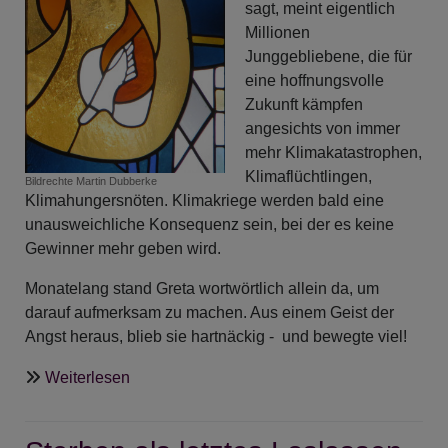
Gott
sagt, meint eigentlich
Millionen
Junggebliebene, die für
eine hoffnungsvolle
Zukunft kämpfen
angesichts von immer
mehr Klimakatastrophen,
Klimaflüchtlingen,
Bildrechte
Martin Dubberke
Klimahungersnöten. Klimakriege werden bald eine
unausweichliche Konsequenz sein, bei der es keine
Gewinner mehr geben wird.
Monatelang stand Greta wortwörtlich allein da, um
darauf aufmerksam zu machen. Aus einem Geist der
Angst heraus, blieb sie hartnäckig - und bewegte viel!
über
Weiterlesen
ANgeDACHT
-