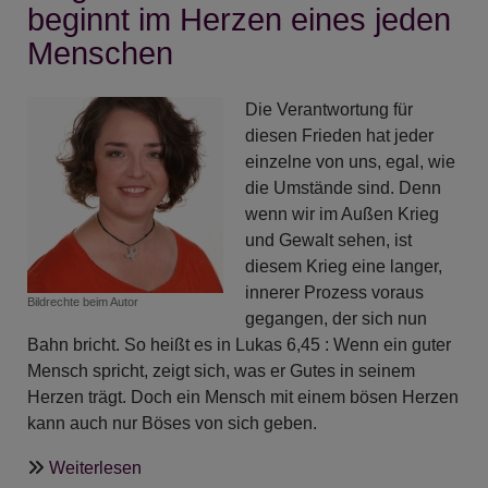
Loslassen
beginnt im Herzen eines jeden
Menschen
Die Verantwortung für
diesen Frieden hat jeder
einzelne von uns, egal, wie
die Umstände sind. Denn
wenn wir im Außen Krieg
und Gewalt sehen, ist
diesem Krieg eine langer,
innerer Prozess voraus
Bildrechte
beim Autor
gegangen, der sich nun
Bahn bricht. So heißt es in Lukas 6,45 : Wenn ein guter
Mensch spricht, zeigt sich, was er Gutes in seinem
Herzen trägt. Doch ein Mensch mit einem bösen Herzen
kann auch nur Böses von sich geben.
über
Weiterlesen