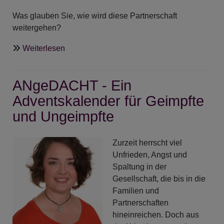
Was glauben Sie, wie wird diese Partnerschaft
weitergehen?
über
Weiterlesen
ANgeDACHT
-
ANgeDACHT - Ein
Ermutigung
zum
Adventskalender für Geimpfte
Gebet
und Ungeimpfte
Zurzeit herrscht viel
Unfrieden, Angst und
Spaltung in der
Gesellschaft, die bis in die
Familien und
Partnerschaften
hineinreichen. Doch aus