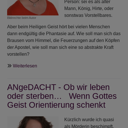
Person: sei es als alter
Mann, König, Hirte, oder
sonstwas Vorstellbares.
Bildrechte
beim Autor
Aber beim Heiligen Geist hört bei vielen Menschen
dann endgültig die Phantasie auf. Wie soll man sich das
Brausen vom Himmel, die Feuerzungen auf den Köpfen
der Apostel, wie soll man sich eine so abstrakte Kraft
vorstellen?
über
Weiterlesen
ANgeDACHT
-
ANgeDACHT - Ob wir leben
Und
was
oder sterben… Wenn Gottes
macht
Geist Orientierung schenkt
eigentlich
der
Kürzlich wurde ich quasi
Heilige
als Mörderin beschimpft,
Geist