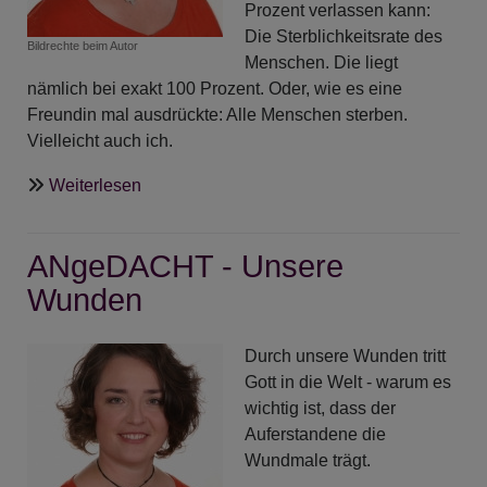
Prozent verlassen kann:
Die Sterblichkeitsrate des
Bildrechte
beim Autor
Menschen. Die liegt
nämlich bei exakt 100 Prozent. Oder, wie es eine
Freundin mal ausdrückte: Alle Menschen sterben.
Vielleicht auch ich.
über
Weiterlesen
ANgeDACHT
-
ANgeDACHT - Unsere
Eine
100%-
Wunden
Garantie
Durch unsere Wunden tritt
Gott in die Welt - warum es
wichtig ist, dass der
Auferstandene die
Wundmale trägt.