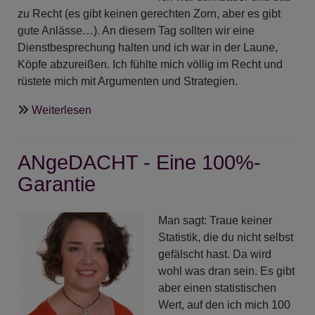
zu Recht (es gibt keinen gerechten Zorn, aber es gibt
gute Anlässe…). An diesem Tag sollten wir eine
Dienstbesprechung halten und ich war in der Laune,
Köpfe abzureißen. Ich fühlte mich völlig im Recht und
rüstete mich mit Argumenten und Strategien.
über
Weiterlesen
ANgeDACHT
-
ANgeDACHT - Eine 100%-
Wie
ernst
Garantie
nehme
ich
Man sagt: Traue keiner
Gott
Statistik, die du nicht selbst
eigentlich?
gefälscht hast. Da wird
wohl was dran sein. Es gibt
aber einen statistischen
Wert, auf den ich mich 100