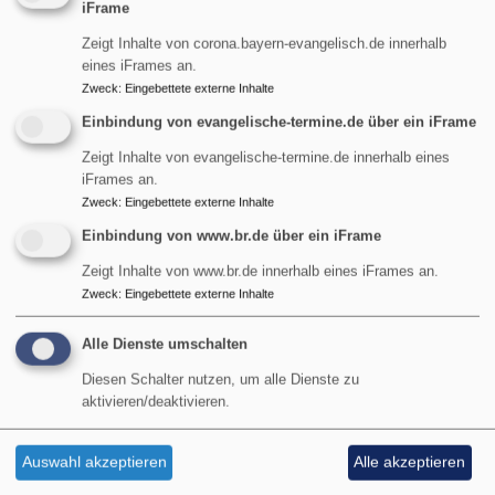
Bildrechte
Pfarrerin Birgit Schiel
iFrame
nur auf der physischen
Zeigt Inhalte von corona.bayern-evangelisch.de innerhalb
Ebene mit Waffen, Toten und Zerstörung begangen. Es
eines iFrames an.
gibt Cyberkriege, Wirtschaftskriege, Medienkriege etc.
Zweck
:
Eingebettete externe Inhalte
über
Weiterlesen
Einbindung von evangelische-termine.de über ein iFrame
ANgeDACHT
Zeigt Inhalte von evangelische-termine.de innerhalb eines
-
iFrames an.
ANgeDACHT - Da wohnt ein
Wo
Zweck
:
Eingebettete externe Inhalte
ist
Sehnen tief in uns, oh Gott
Einbindung von www.br.de über ein iFrame
die
Zeigt Inhalte von www.br.de innerhalb eines iFrames an.
Hoffnung?
Sehnsucht nach
Zweck
:
Eingebettete externe Inhalte
Sicherheit, Gewissheit,
Alle Dienste umschalten
nach Ruhe und Frieden.
Diesen Schalter nutzen, um alle Dienste zu
Angesicht von Terror und
aktivieren/deaktivieren.
Gewalt will ich mich
nicht mehr verängstigt
Auswahl akzeptieren
Alle akzeptieren
und entsetzt fühlen, von