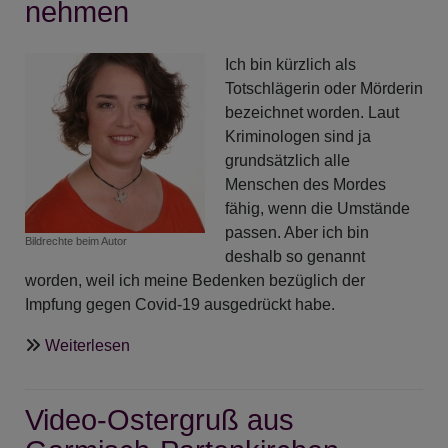
nehmen
oder
sterben… Wenn
Ich bin kürzlich als
Gottes
Totschlägerin oder Mörderin
Geist
bezeichnet worden. Laut
Orientierung
Kriminologen sind ja
schenkt
grundsätzlich alle
Menschen des Mordes
fähig, wenn die Umstände
passen. Aber ich bin
Bildrechte
beim Autor
deshalb so genannt
worden, weil ich meine Bedenken bezüglich der
Impfung gegen Covid-19 ausgedrückt habe.
über
Weiterlesen
ANgeDACHT
-
Video-Ostergruß aus
Den
Tod