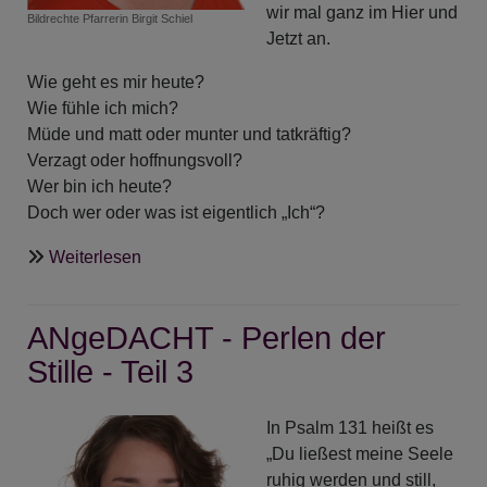
wir mal ganz im Hier und
Bildrechte
Pfarrerin Birgit Schiel
Jetzt an.
Wie geht es mir heute?
Wie fühle ich mich?
Müde und matt oder munter und tatkräftig?
Verzagt oder hoffnungsvoll?
Wer bin ich heute?
Doch wer oder was ist eigentlich „Ich“?
über
Weiterlesen
ANgeDACHT
-
ANgeDACHT - Perlen der
Ich-
Perle
Stille - Teil 3
In Psalm 131 heißt es
„Du ließest meine Seele
ruhig werden und still,