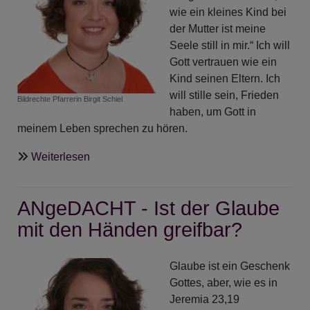
wie ein kleines Kind bei
der Mutter ist meine
Seele still in mir.“ Ich will
Gott vertrauen wie ein
Kind seinen Eltern. Ich
will stille sein, Frieden
Bildrechte
Pfarrerin Birgit Schiel
haben, um Gott in
meinem Leben sprechen zu hören.
über
Weiterlesen
ANgeDACHT
-
ANgeDACHT - Ist der Glaube
Perlen
der
mit den Händen greifbar?
Stille
-
Glaube ist ein Geschenk
Teil
Gottes, aber, wie es in
3
Jeremia 23,19