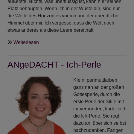
äußerste. Nichts, was überflüssig ist, kann hier seinen
Platz behaupten. Wenn ich in der Wüste bin, sind nur
die Weite des Horizontes vor mir und der unendliche
Himmel über mir. Ich vergesse, dass die Welt noch
etwas anderes als diese Leere bereithält.
über
Weiterlesen
ANgeDACHT
-
ANgeDACHT - Ich-Perle
Die
Wüstenperle
Klein, perlmuttfarben,
ganz nah an der großen
Gottesperle, durch die
erste Perle der Stille mit
ihr verbunden, findet sich
die Ich-Perle. Sie regt
dazu an, über sich selbst
nachzudenken. Fangen