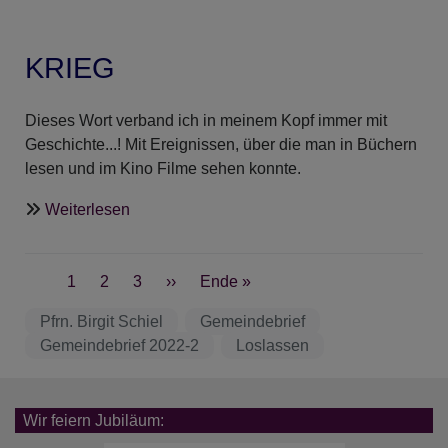
KRIEG
Dieses Wort verband ich in meinem Kopf immer mit
Geschichte...! Mit Ereignissen, über die man in Büchern
lesen und im Kino Filme sehen konnte.
über
Weiterlesen
Loslassen
-
Seitennummerierung
Müssen
Aktuelle
1
Seite
2
Seite
3
Nächste
››
Last
Ende »
Seite
Seite
page
Pfrn. Birgit Schiel
Gemeindebrief
Gemeindebrief 2022-2
Loslassen
Wir feiern Jubiläum: