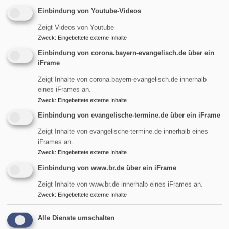
von „Loslass-
Einbindung von Youtube-Videos
Geschichten“: Noah
Zeigt Videos von Youtube
muss alles zurücklassen
Zweck
:
Eingebettete externe Inhalte
und in die Arche.
Einbindung von corona.bayern-evangelisch.de über ein
Abraham wird von Gott
iFrame
aus Haran
Bildrechte
Hanns-Martin Hager
weggeschickt, Jakob flieht vor seinem Bruder zu seinem
Zeigt Inhalte von corona.bayern-evangelisch.de innerhalb
eines iFrames an.
Onkel, Isaak zieht wegen einer Hungersnot nach Gerar
Zweck
:
Eingebettete externe Inhalte
und Josef wird nach Ägypten verschleppt. Keiner von
ihnen macht sich freiwillig auf den Weg. Aber ohne
Einbindung von evangelische-termine.de über ein iFrame
Abschied kein Neuanfang: Auf dieser Welt gibt es
Zeigt Inhalte von evangelische-termine.de innerhalb eines
nichts, was wir behalten können.
iFrames an.
Zweck
:
Eingebettete externe Inhalte
über
Weiterlesen
Einbindung von www.br.de über ein iFrame
Loslassen
Zeigt Inhalte von www.br.de innerhalb eines iFrames an.
-
Zweck
:
Eingebettete externe Inhalte
Musik und Musiker*innen im
Voraussetzung
für
Sommer und im Herbst 2022
Alle Dienste umschalten
Veränderung