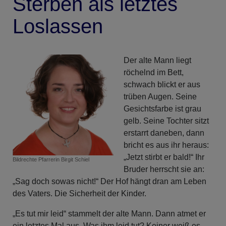
Sterben als letztes
Loslassen
Der alte Mann liegt
röchelnd im Bett,
schwach blickt er aus
trüben Augen. Seine
Gesichtsfarbe ist grau
gelb. Seine Tochter sitzt
erstarrt daneben, dann
bricht es aus ihr heraus:
„Jetzt stirbt er bald!“ Ihr
Bildrechte
Pfarrerin Birgit Schiel
Bruder herrscht sie an:
„Sag doch sowas nicht!“ Der Hof hängt dran am Leben
des Vaters. Die Sicherheit der Kinder.
„Es tut mir leid“ stammelt der alte Mann. Dann atmet er
ein letztes Mal aus. Was ihm leid tut? Keiner weiß es