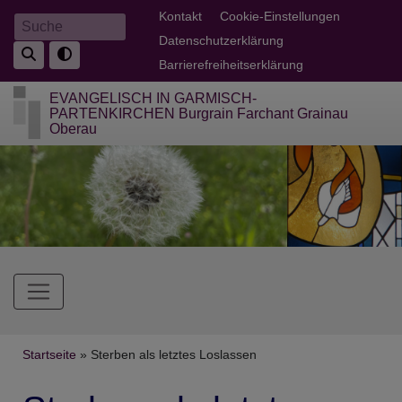
Direkt
Fußbereichsmenü
Kontakt
Cookie-Einstellungen
Suche
zum
Datenschutzerklärung
Inhalt
Barrierefreiheitserklärung
EVANGELISCH IN GARMISCH-
PARTENKIRCHEN Burgrain Farchant Grainau
Oberau
Hauptnavigation
Breadcrumb
Startseite
Sterben als letztes Loslassen