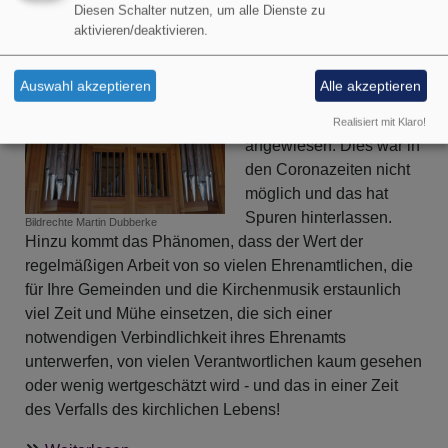
Diesen Schalter nutzen, um alle Dienste zu
Chöre und
aktivieren/deaktivieren.
Instrumentalgruppen
sind auf regelmäßiges
Auswahl akzeptieren
Alle akzeptieren
Proben unter guten
Bedingungen
Realisiert mit Klaro!
angewiesen. Dies war in
den Coronazeiten nicht
möglich und das hat
Spuren hinterlassen.
Bildrechte
Martin Dubberke
Hinzu kommt das Phänomen, dass der Wert der
regelmäßigen Arbeit von so vielen Ehrenamtlichen, die
für Ihre Gemeinden und die Kirchenmusik erstaunlich
viel Zeit und Mühe einsetzen, die sich einer
notwendigen Verbindlichkeit ihres Ehrenamts
unterwerfen, von vielen Verantwortlichen kaum gesehen
oder wenig wertgeschätzt wird - und das in einer Zeit
des Verfalls des kirchlichen Lebens!