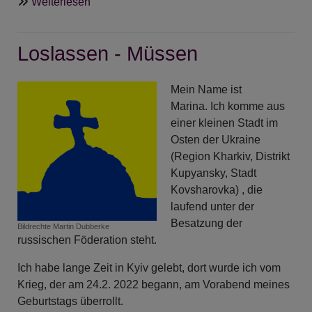
über
Weiterlesen
Musik
und
Loslassen - Müssen
Musiker*innen
im
Sommer
Mein Name ist
und
Marina. Ich komme aus
im
einer kleinen Stadt im
Herbst
Osten der Ukraine
2022
(Region Kharkiv, Distrikt
Kupyansky, Stadt
Kovsharovka) , die
laufend unter der
Besatzung der
Bildrechte
Martin Dubberke
russischen Föderation steht.
Ich habe lange Zeit in Kyiv gelebt, dort wurde ich vom
Krieg, der am 24.2. 2022 begann, am Vorabend meines
Geburtstags überrollt.