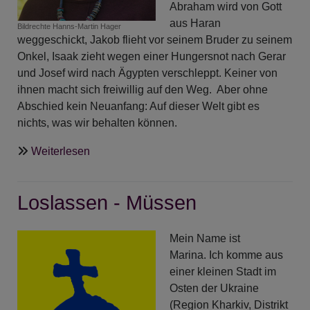
Abraham wird von Gott
aus Haran
Bildrechte
Hanns-Martin Hager
weggeschickt, Jakob flieht vor seinem Bruder zu seinem
Onkel, Isaak zieht wegen einer Hungersnot nach Gerar
und Josef wird nach Ägypten verschleppt. Keiner von
ihnen macht sich freiwillig auf den Weg. Aber ohne
Abschied kein Neuanfang: Auf dieser Welt gibt es
nichts, was wir behalten können.
über
Weiterlesen
Loslassen
-
Loslassen - Müssen
Voraussetzung
für
Veränderung
Mein Name ist
Marina. Ich komme aus
einer kleinen Stadt im
Osten der Ukraine
(Region Kharkiv, Distrikt