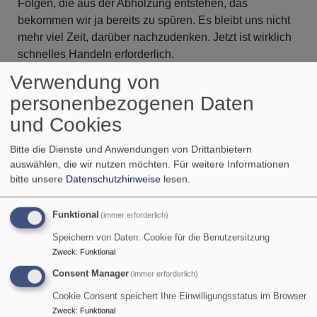
Folgen, die aus der Abholzung entstehen, das
bekommen wir ja bereits zu spüren. Es bleibt uns nicht
mehr viel Zeit, darüber nachzudenken. Jetzt ist wirklich
schnelles Handeln erforderlich.
Verwendung von
über
Weiterlesen
personenbezogenen Daten
Loslassen
-
und Cookies
Seitennummerierung
Gelassenheit
Aktuelle
1
Seite
2
Seite
3
Nächste
››
Last
Ende »
Bitte die Dienste und Anwendungen von Drittanbietern
aus
Seite
Seite
page
auswählen, die wir nutzen möchten.
Für weitere Informationen
der
Unser Gemeindebrief im Sommer 2022
bitte unsere
Datenschutzhinweise
lesen.
Perspektive
des
Loslassen - Voraussetzung für
Funktional
(immer erforderlich)
Umweltteams
Veränderung
Speichern von Daten: Cookie für die Benutzersitzung
Zweck
:
Funktional
Noah, Abraham, Isaak
Consent Manager
(immer erforderlich)
und Jakob, Josef …. Das
Cookie Consent speichert Ihre Einwilligungsstatus im Browser
Alte Testament ist voll
Zweck
:
Funktional