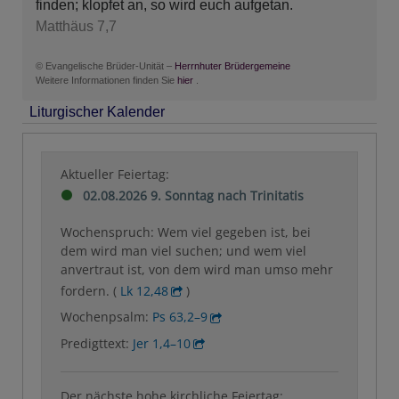
finden; klopfet an, so wird euch aufgetan.
Matthäus 7,7
© Evangelische Brüder-Unität –
Herrnhuter Brüdergemeine
Weitere Informationen finden Sie
hier
.
Liturgischer Kalender
Aktueller Feiertag:
02.08.2026 9. Sonntag nach Trinitatis
Wochenspruch: Wem viel gegeben ist, bei
dem wird man viel suchen; und wem viel
anvertraut ist, von dem wird man umso mehr
fordern. (
Lk 12,48
)
Wochenpsalm:
Ps 63,2–9
Predigttext:
Jer 1,4–10
Der nächste hohe kirchliche Feiertag: