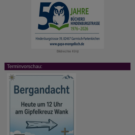
Bildrechte
KI/rjt
Terminvorschau: