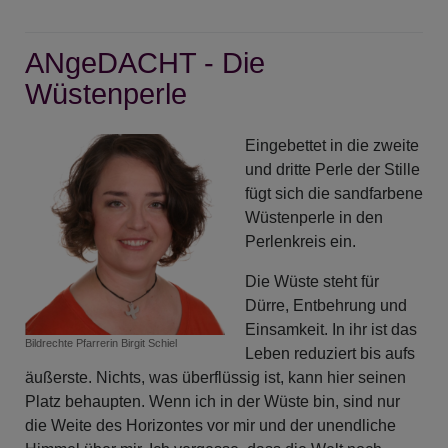
ANgeDACHT
-
ANgeDACHT - Die
„Siehe,
dein
Wüstenperle
König
kommt
Eingebettet in die zweite
zu
und dritte Perle der Stille
dir,
fügt sich die sandfarbene
sanftmütig
Wüstenperle in den
und
Perlenkreis ein.
reitet
auf
Die Wüste steht für
einem
Dürre, Entbehrung und
Esel“
Einsamkeit. In ihr ist das
Bildrechte
Pfarrerin Birgit Schiel
Leben reduziert bis aufs
äußerste. Nichts, was überflüssig ist, kann hier seinen
Platz behaupten. Wenn ich in der Wüste bin, sind nur
die Weite des Horizontes vor mir und der unendliche