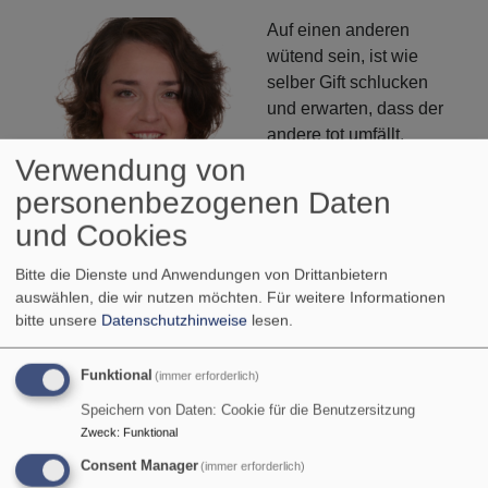
mit
Auf einen anderen
den
wütend sein, ist wie
Händen
selber Gift schlucken
greifbar?
und erwarten, dass der
andere tot umfällt.
Nachtragend sein, heißt,
Verwendung von
ich trage jemandem
personenbezogenen Daten
meine Verletzung
und Cookies
hinterher wie einen
Bildrechte
Pfarrerin Birgit Schiel
Koffer voll Steine, die ich
Bitte die Dienste und Anwendungen von Drittanbietern
werfen will. Aber wer trägt hier die Last, beim nach-
auswählen, die wir nutzen möchten.
Für weitere Informationen
tragen?
bitte unsere
Datenschutzhinweise
lesen.
Wut und Groll, das sind normale Reaktionen auf
Funktional
(immer erforderlich)
unnormale, verletzende Beziehungsgestaltungen. Was
Speichern von Daten: Cookie für die Benutzersitzung
Teil des Menschseins ist. Sieht man in die Nachrichten,
Zweck
:
Funktional
denkt man, das verletzende Beziehungsgestaltung
normal ist.
Consent Manager
(immer erforderlich)