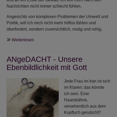
Nachrichten nicht immer schlecht fühlen.
Angesichts von komplexen Problemen der Umwelt und
Politik, will ich mich nicht mehr hilflos fühlen und
überfordert, sondern zuversichtlich, mutig und ruhig.
über
Weiterlesen
ANgeDACHT
-
ANgeDACHT - Unsere
Da
wohnt
Ebenbildlichkeit mit Gott
ein
Sehnen
Jede Frau im Iran ist sich
tief
im Klaren: das könnte
in
ich sein. Eine
uns,
Haarsträhne,
oh
versehentlich aus dem
Gott
Kopftuch gerutscht?