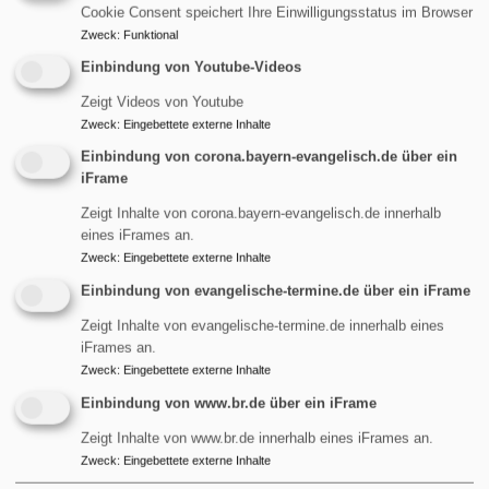
Cookie Consent speichert Ihre Einwilligungsstatus im Browser
über
Weiterlesen
Zweck
:
Funktional
ANgeDACHT
Einbindung von Youtube-Videos
-
ANgeDACHT - Wo ist die
Was
Zeigt Videos von Youtube
Vergebung
Zweck
:
Eingebettete externe Inhalte
Hoffnung?
(nicht)
Einbindung von corona.bayern-evangelisch.de über ein
ist
iFrame
Vor fast genau einem
Zeigt Inhalte von corona.bayern-evangelisch.de innerhalb
Jahr ist Russland in die
eines iFrames an.
Ukraine einmarschiert
Zweck
:
Eingebettete externe Inhalte
und hat Europa einen
Einbindung von evangelische-termine.de über ein iFrame
neuen Krieg beschert.
Krieg ist laut
Zeigt Inhalte von evangelische-termine.de innerhalb eines
iFrames an.
Geschichtsbuch der
Zweck
:
Eingebettete externe Inhalte
Normalzustand der Welt.
Heute wird er nicht mehr
Einbindung von www.br.de über ein iFrame
Bildrechte
Pfarrerin Birgit Schiel
nur auf der physischen
Zeigt Inhalte von www.br.de innerhalb eines iFrames an.
Ebene mit Waffen, Toten und Zerstörung begangen. Es
Zweck
:
Eingebettete externe Inhalte
gibt Cyberkriege, Wirtschaftskriege, Medienkriege etc.