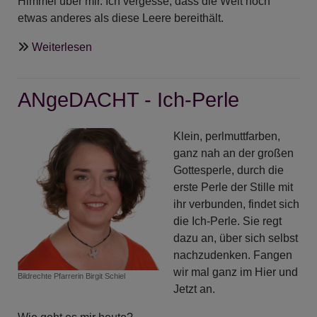
Himmel über mir. Ich vergesse, dass die Welt noch
etwas anderes als diese Leere bereithält.
über
Weiterlesen
ANgeDACHT
-
ANgeDACHT - Ich-Perle
Die
Wüstenperle
Klein, perlmuttfarben,
ganz nah an der großen
Gottesperle, durch die
erste Perle der Stille mit
ihr verbunden, findet sich
die Ich-Perle. Sie regt
dazu an, über sich selbst
nachzudenken. Fangen
wir mal ganz im Hier und
Bildrechte
Pfarrerin Birgit Schiel
Jetzt an.