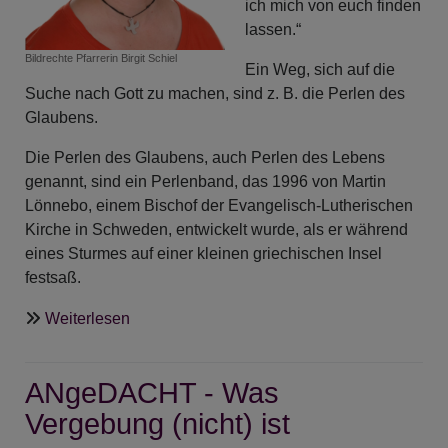
ich mich von euch finden
lassen.“
Bildrechte
Pfarrerin Birgit Schiel
Ein Weg, sich auf die
Suche nach Gott zu machen, sind z. B. die Perlen des
Glaubens.
Die Perlen des Glaubens, auch Perlen des Lebens
genannt, sind ein Perlenband, das 1996 von Martin
Lönnebo, einem Bischof der Evangelisch-Lutherischen
Kirche in Schweden, entwickelt wurde, als er während
eines Sturmes auf einer kleinen griechischen Insel
festsaß.
über
Weiterlesen
ANgeDACHT
-
ANgeDACHT - Was
Ist
der
Vergebung (nicht) ist
Glaube