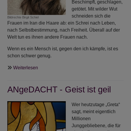
Beschimpft, geschlagen,
getötet. Mit wilder Wut
schneiden sich die
Bildrechte
Birgit Schiel
Frauen im Iran die Haare ab: ein Schrei nach Leben,
nach Selbstbestimmung, nach Freiheit. Überall auf der
Welt tun es ihnen andere Frauen nach.
Wenn es ein Mensch ist, gegen den ich kämpfe, ist es
schon schwer genug.
über
Weiterlesen
ANgeDACHT
-
ANgeDACHT - Geist ist geil
Unsere
Ebenbildlichkeit
mit
Wer heutzutage „Greta“
Gott
sagt, meint eigentlich
Millionen
Junggebliebene, die für