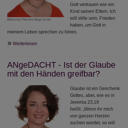
Gott vertrauen wie ein
Kind seinen Eltern. Ich
will stille sein, Frieden
Bildrechte
Pfarrerin Birgit Schiel
haben, um Gott in
meinem Leben sprechen zu hören.
über
Weiterlesen
ANgeDACHT
-
ANgeDACHT - Ist der Glaube
Perlen
der
mit den Händen greifbar?
Stille
-
Glaube ist ein Geschenk
Teil
Gottes, aber, wie es in
3
Jeremia 23,19
heißt: „Wenn ihr mich
von ganzen Herzen
suchen werdet, so will