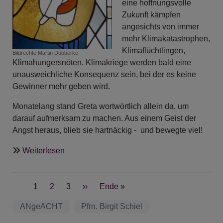
eine hoffnungsvolle
Zukunft kämpfen
angesichts von immer
mehr Klimakatastrophen,
Klimaflüchtlingen,
Bildrechte
Martin Dubberke
Klimahungersnöten. Klimakriege werden bald eine
unausweichliche Konsequenz sein, bei der es keine
Gewinner mehr geben wird.
Monatelang stand Greta wortwörtlich allein da, um
darauf aufmerksam zu machen. Aus einem Geist der
Angst heraus, blieb sie hartnäckig - und bewegte viel!
über
Weiterlesen
ANgeDACHT
-
Seitennummerierung
Geist
Aktuelle
1
Seite
2
Seite
3
Nächste
››
Last
Ende »
ist
Seite
Seite
page
ANgeACHT
Pfrn. Birgit Schiel
geil