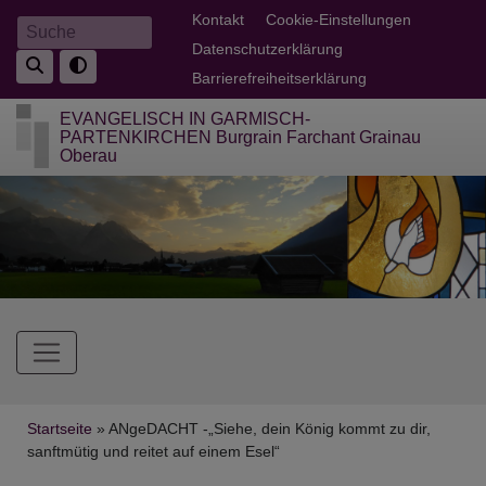
Direkt
Fußbereichsmenü
Kontakt
Cookie-Einstellungen
Suche
zum
Datenschutzerklärung
Inhalt
Barrierefreiheitserklärung
EVANGELISCH IN GARMISCH-
PARTENKIRCHEN Burgrain Farchant Grainau
Oberau
Hauptnavigation
Breadcrumb
Startseite
ANgeDACHT -„Siehe, dein König kommt zu dir,
sanftmütig und reitet auf einem Esel“