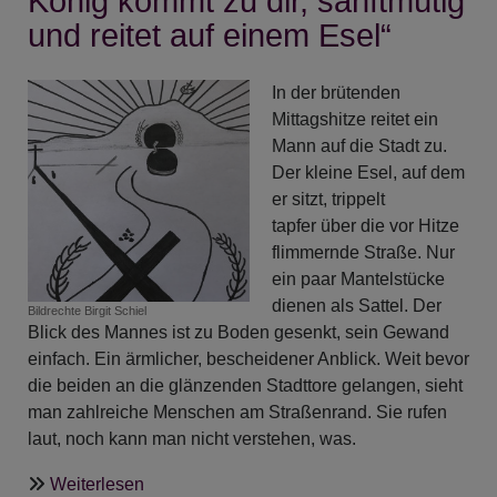
König kommt zu dir, sanftmütig
und reitet auf einem Esel“
In der brütenden
Mittagshitze reitet ein
Mann auf die Stadt zu.
Der kleine Esel, auf dem
er sitzt, trippelt
tapfer über die vor Hitze
flimmernde Straße. Nur
ein paar Mantelstücke
dienen als Sattel. Der
Bildrechte
Birgit Schiel
Blick des Mannes ist zu Boden gesenkt, sein Gewand
einfach. Ein ärmlicher, bescheidener Anblick. Weit bevor
die beiden an die glänzenden Stadttore gelangen, sieht
man zahlreiche Menschen am Straßenrand. Sie rufen
laut, noch kann man nicht verstehen, was.
über
Weiterlesen