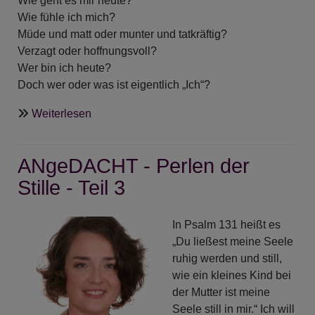
Wie geht es mir heute?
Wie fühle ich mich?
Müde und matt oder munter und tatkräftig?
Verzagt oder hoffnungsvoll?
Wer bin ich heute?
Doch wer oder was ist eigentlich „Ich“?
über
Weiterlesen
ANgeDACHT
-
ANgeDACHT - Perlen der
Ich-
Perle
Stille - Teil 3
In Psalm 131 heißt es
„Du ließest meine Seele
ruhig werden und still,
wie ein kleines Kind bei
der Mutter ist meine
Seele still in mir.“ Ich will