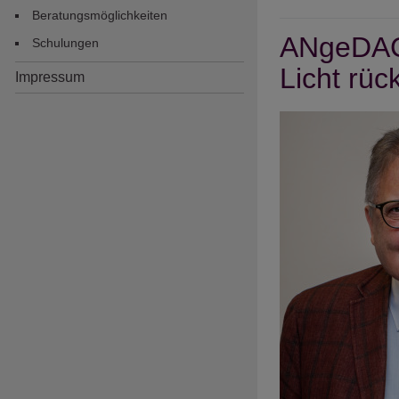
Beratungsmöglichkeiten
-
ANgeDACH
...a
Schulungen
Ber
Licht rück
Impressum
lebe