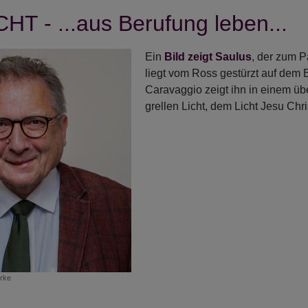
T - ...aus Berufung leben...
Ein
Bild
zeigt
Saulus
, der zum P
liegt vom Ross gestürzt auf dem 
Caravaggio zeigt ihn in einem ü
grellen Licht, dem Licht Jesu Chri
rke
r
geDACHT