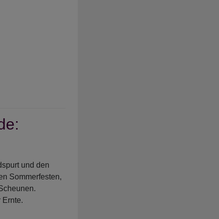
de:
spurt und den
hen Sommerfesten,
 Scheunen.
Ernte.