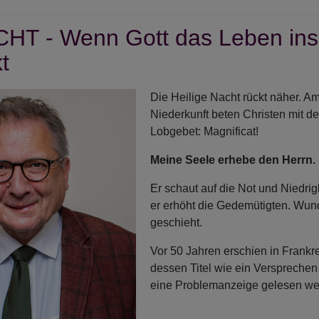
T - Wenn Gott das Leben ins
us
ufung
t
n...
Die Heilige Nacht rückt näher. A
Niederkunft beten Christen mit der
Lobgebet: Magnificat!
Meine Seele erhebe den Herrn.
Er schaut auf die Not und Niedrig
er erhöht die Gedemütigten. Wun
geschieht.
Vor 50 Jahren erschien in Frankr
dessen Titel wie ein Versprechen
eine Problemanzeige gelesen we