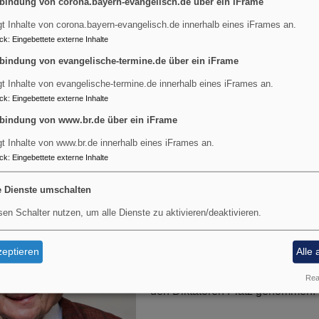
bindung von corona.bayern-evangelisch.de über ein iFrame
gt Inhalte von corona.bayern-evangelisch.de innerhalb eines iFrames an.
ck
:
Eingebettete externe Inhalte
rke
bindung von evangelische-termine.de über ein iFrame
r
gt Inhalte von evangelische-termine.de innerhalb eines iFrames an.
geDACHT
ck
:
Eingebettete externe Inhalte
bindung von www.br.de über ein iFrame
T - Herbst der Entscheidung
tz
h
gt Inhalte von www.br.de innerhalb eines iFrames an.
mut statt Kuschelkurs mit Autok
ck
:
Eingebettete externe Inhalte
u"
Eine bitterböse Karikatur eröffne
e Dienste umschalten
m
Entscheidungen'. Auf einer Wipp
t
sen Schalter nutzen, um alle Dienste zu aktivieren/deaktivieren.
die Mächtigen zusammen. Da sitz
Staatschefs Chinas, Russlands 
einschaft
eptieren
Alle 
und auf der anderen Seite sitzt .
Blondschopf aus Amerika hat vors
Real
den Diktatoren Platz genommen.