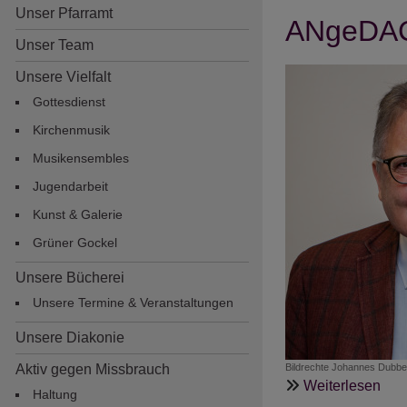
Unser Pfarramt
ANgeDACH
Unser Team
Unsere Vielfalt
Gottesdienst
Kirchenmusik
Musikensembles
Jugendarbeit
Hauptnavigation
Kunst & Galerie
Grüner Gockel
Unsere Bücherei
Unsere Termine & Veranstaltungen
Unsere Diakonie
Aktiv gegen Missbrauch
Bildrechte
Johannes Dubbe
übe
Weiterlesen
Haltung
AN