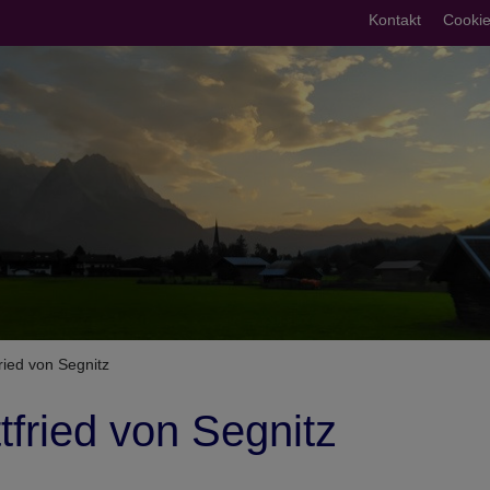
Fußberei
Kontakt
Cookie
umb
fried von Segnitz
ttfried von Segnitz