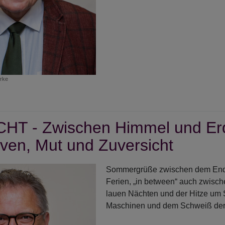
rke
r
geDACHT
HT - Zwischen Himmel und Er
nbow
rior
iven, Mut und Zuversicht
Sommergrüße zwischen dem End
Ferien, „in between“ auch zwisc
lauen Nächten und der Hitze um
Maschinen und dem Schweiß der 