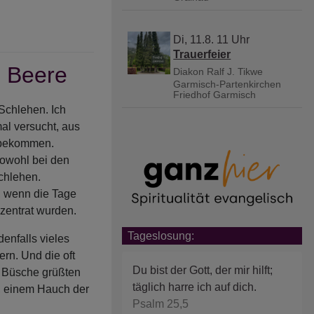
Di, 11.8. 11 Uhr
Trauerfeier
n Beere
Diakon Ralf J. Tikwe
Garmisch-Partenkirchen
Friedhof Garmisch
 Schlehen. Ich
al versucht, aus
ubekommen.
sowohl bei den
chlehen.
, wenn die Tage
nzentrat wurden.
Tageslosung:
denfalls vieles
rn. Und die oft
Du bist der Gott, der mir hilft;
n Büsche grüßten
täglich harre ich auf dich.
n, einem Hauch der
Psalm 25,5