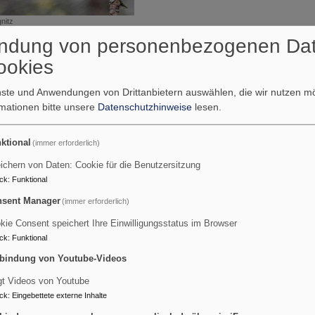
nitz
r
ndung von personenbezogenen Da
geDACHT
ookies
T - "Setz dich dazu" - Vom Fe
nisse
enste und Anwendungen von Drittanbietern auswählen, die wir nutzen 
rmationen bitte unsere
Datenschutzhinweise
lesen.
haft
eren
ktional
(immer erforderlich)
"Wenn gefeiert wird, setzt Dich d
re
eines Freundes sagte den Satz. E
ichern von Daten: Cookie für die Benutzersitzung
ck
:
Funktional
Richtung an.
sent Manager
(immer erforderlich)
Er stammt dabei gar nicht von hier
kie Consent speichert Ihre Einwilligungsstatus im Browser
spezielle Interessen führten ihn h
ck
:
Funktional
bereut. Im Gegenteil. Er fieberte 
bindung von Youtube-Videos
nur für sich und seine Interessen,
Familie ... Seine Interessen reich
gt Videos von Youtube
Berufung tiefer.
ck
:
Eingebettete externe Inhalte