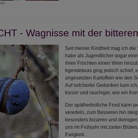
rke
r
geDACHT
T - Wagnisse mit der bittere
nn
t
Seit meiner Kindheit mag ich die
en
habe als Jugendlicher sogar einm
ihren Früchten einen Wein hinz
hte
Irgendetwas ging jedoch schief, 
t
angesetzten Kartoffeln wie den S
t
Auf solcherlei Gedanken kam ich
kürzer und rauchiger, wie ein Ko
Der spätherbstliche Frost kann je
veredeln, zum Besseren hin steige
besonders bizarren und dornige
uns im Frühjahr mit zarten Blüte
Ewigkeit.