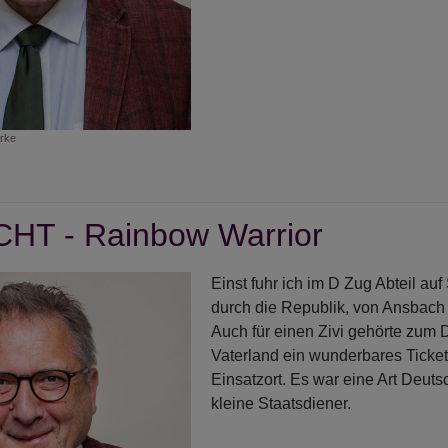
rke
r
geDACHT
HT - Rainbow Warrior
bst
scheidungen:
Einst fuhr ich im D Zug Abteil au
ubensmut
durch die Republik, von Ansbach 
t
Auch für einen Zivi gehörte zum D
chelkurs
Vaterland ein wunderbares Tick
Einsatzort. Es war eine Art Deutsc
okraten!
kleine Staatsdiener.