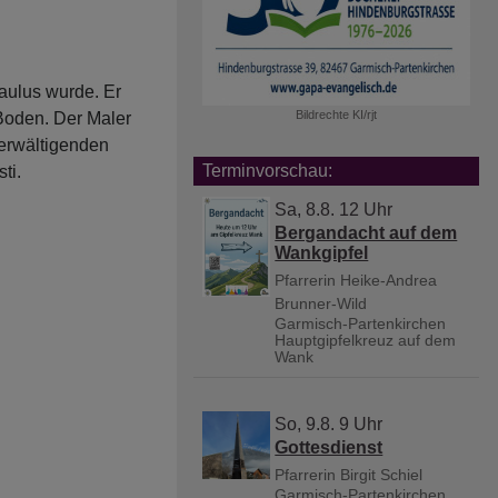
aulus wurde. Er
Bildrechte
KI/rjt
Boden. Der Maler
berwältigenden
Terminvorschau:
sti.
Sa, 8.8. 12 Uhr
Bergandacht auf dem
Wankgipfel
Pfarrerin Heike-Andrea
Brunner-Wild
Garmisch-Partenkirchen
Hauptgipfelkreuz auf dem
Wank
So, 9.8. 9 Uhr
Gottesdienst
Pfarrerin Birgit Schiel
Garmisch-Partenkirchen