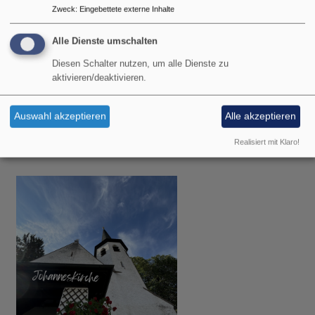
Zweck
:
Eingebettete externe Inhalte
Alle Dienste umschalten
Diesen Schalter nutzen, um alle Dienste zu
aktivieren/deaktivieren.
So, 9.8. 9 Uhr
Gottesdienst
Auswahl akzeptieren
Alle akzeptieren
Pfarrer Gottfried von Segnitz
Garmisch-Partenkirchen
Christuskirche Garmisch
Realisiert mit Klaro!