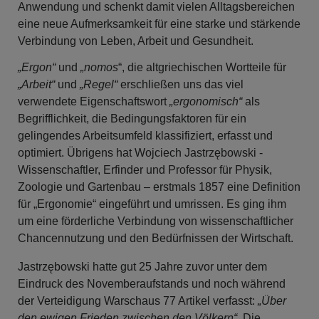
Anwendung und schenkt damit vielen Alltagsbereichen
eine neue Aufmerksamkeit für eine starke und stärkende
Verbindung von Leben, Arbeit und Gesundheit.
„Ergon“
und
„nomos
“, die altgriechischen Wortteile für
„Arbeit“
und
„Regel“
erschließen uns das viel
verwendete Eigenschaftswort
„ergonomisch“
als
Begrifflichkeit, die Bedingungsfaktoren für ein
gelingendes Arbeitsumfeld klassifiziert, erfasst und
optimiert. Übrigens hat Wojciech Jastrzębowski -
Wissenschaftler, Erfinder und Professor für Physik,
Zoologie und Gartenbau – erstmals 1857 eine Definition
für „Ergonomie“ eingeführt und umrissen. Es ging ihm
um eine förderliche Verbindung von wissenschaftlicher
Chancennutzung und den Bedürfnissen der Wirtschaft.
Jastrzębowski hatte gut 25 Jahre zuvor unter dem
Eindruck des Novemberaufstands und noch während
der Verteidigung Warschaus 77 Artikel verfasst:
„Über
den ewigen Frieden zwischen den Völkern“
. Die