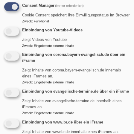
Consent Manager
(immer erforderlich)
Terminvorschau:
Cookie Consent speichert Ihre Einwilligungsstatus im Browser
Zweck
:
Funktional
Einbindung von Youtube-Videos
Zeigt Videos von Youtube
Zweck
:
Eingebettete externe Inhalte
Einbindung von corona.bayern-evangelisch.de über ein
iFrame
Zeigt Inhalte von corona.bayern-evangelisch.de innerhalb
eines iFrames an.
Zweck
:
Eingebettete externe Inhalte
So, 9.8. 9 Uhr
Einbindung von evangelische-termine.de über ein iFrame
Gottesdienst
Pfarrerin Birgit Schiel
Zeigt Inhalte von evangelische-termine.de innerhalb eines
Garmisch-Partenkirchen
Friedenskirche Burgrain
iFrames an.
Zweck
:
Eingebettete externe Inhalte
Einbindung von www.br.de über ein iFrame
Zeigt Inhalte von www.br.de innerhalb eines iFrames an.