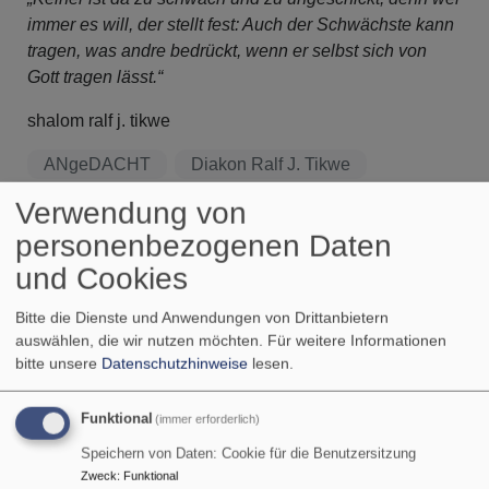
immer es will, der stellt fest: Auch der Schwächste kann
tragen, was andre bedrückt, wenn er selbst sich von
Gott tragen lässt.“
shalom ralf j. tikwe
ANgeDACHT
Diakon Ralf J. Tikwe
Verwendung von
personenbezogenen Daten
Wir feiern Jubiläum:
und Cookies
Bitte die Dienste und Anwendungen von Drittanbietern
auswählen, die wir nutzen möchten.
Für weitere Informationen
bitte unsere
Datenschutzhinweise
lesen.
Funktional
(immer erforderlich)
Speichern von Daten: Cookie für die Benutzersitzung
Bildrechte
KI/rjt
Zweck
:
Funktional