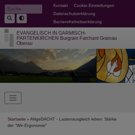
Direkt
Fußbereichsmenü
Kontakt
Cookie-Einstellungen
Suche
zum
Datenschutzerklärung
Inhalt
Barrierefreiheitserklärung
EVANGELISCH IN GARMISCH-
PARTENKIRCHEN Burgrain Farchant Grainau
Oberau
Hauptnavigation
Breadcrumb
Startseite
ANgeDACHT - Lastenausgleich leben: Stärke
der "Wir-Ergonomie"