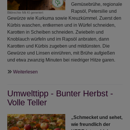
Gemüsebrühe, regionale
Rapsöl, Petersilie und
Bildrechte
Mit KI generiert
Gewürze wie Kurkuma sowie Kreuzkümmel. Zuerst den
Kürbis waschen, entkernen und in Würfel schneiden,
Karotten in Scheiben schneiden. Zwiebeln und
Knoblauch würfeln und im Rapsöl anbraten, dann
Karotten und Kürbis zugeben und mitdünsten. Die
Gewürze und Linsen einrühren, mit Brühe aufgießen
und etwa zwanzig Minuten bei niedriger Hitze garen.
über
Weiterlesen
Umwelttipp
-
Umwelttipp - Bunter Herbst -
Kürbis-
Linsen-
Volle Teller
Eintopf
-
„Schmecket und sehet,
ein
wie freundlich der
Umweltschonendes