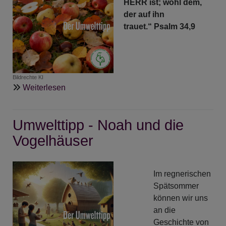
HERR ist; wohl dem,
Herbstrezept
der auf ihn
trauet.“ Psalm 34,9
Bildrechte
KI
über
Weiterlesen
Umwelttipp
-
Umwelttipp - Noah und die
Bunter
Herbst
Vogelhäuser
-
Volle
Teller
Im regnerischen
Spätsommer
können wir uns
an die
Geschichte von