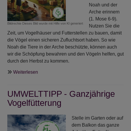
Noah und der
Arche erinnern
(1. Mose 6-9).
Bildrechte
Dieses Bild wurde mit Hilfe von KI generiert
Nutzen Sie die
Zeit, um Vogelhäuser und Futterstellen zu bauen, damit
die Vögel einen sicheren Zufluchtsort haben. So wie
Noah die Tiere in der Arche beschützte, können auch
wir die Schöpfung bewahren und den Vögeln helfen, gut
durch den Herbst zu kommen.
über
Weiterlesen
Umwelttipp
-
UMWELTTIPP - Ganzjährige
Noah
und
Vogelfütterung
die
Vogelhäuser
Stelle im Garten oder auf
dem Balkon das ganze