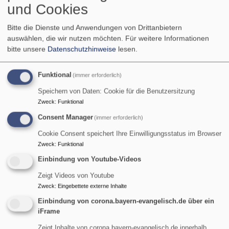
Grüner Gockel
Umweltarbeit
und Cookies
Bitte die Dienste und Anwendungen von Drittanbietern
auswählen, die wir nutzen möchten.
Für weitere Informationen
Wir feiern Jubiläum:
bitte unsere
Datenschutzhinweise
lesen.
Funktional
(immer erforderlich)
Speichern von Daten: Cookie für die Benutzersitzung
Zweck
:
Funktional
Consent Manager
(immer erforderlich)
Cookie Consent speichert Ihre Einwilligungsstatus im Browser
Bildrechte
KI/rjt
Zweck
:
Funktional
Einbindung von Youtube-Videos
Terminvorschau:
Zeigt Videos von Youtube
Zweck
:
Eingebettete externe Inhalte
Einbindung von corona.bayern-evangelisch.de über ein
iFrame
Zeigt Inhalte von corona.bayern-evangelisch.de innerhalb