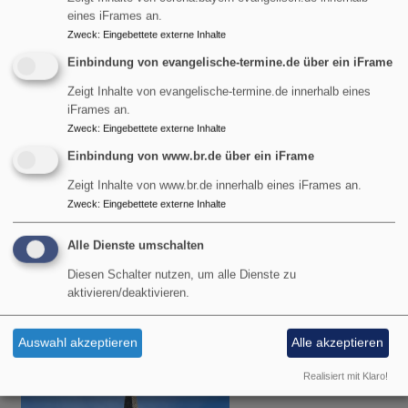
eines iFrames an.
Zweck
:
Eingebettete externe Inhalte
Einbindung von evangelische-termine.de über ein iFrame
Zeigt Inhalte von evangelische-termine.de innerhalb eines
iFrames an.
Zweck
:
Eingebettete externe Inhalte
Einbindung von www.br.de über ein iFrame
Zeigt Inhalte von www.br.de innerhalb eines iFrames an.
Zweck
:
Eingebettete externe Inhalte
Sa, 8.8. 12 Uhr
Alle Dienste umschalten
Bergandacht auf dem Wankgipfel
Pfarrerin Heike-Andrea Brunner-Wild
Diesen Schalter nutzen, um alle Dienste zu
Garmisch-Partenkirchen
Hauptgipfelkreuz auf dem Wank
aktivieren/deaktivieren.
Auswahl akzeptieren
Alle akzeptieren
Realisiert mit Klaro!