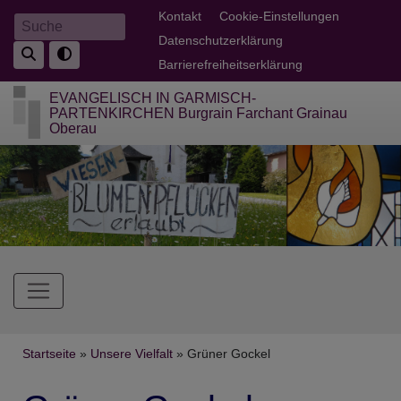
Direkt
Fußbereichsmenü
Kontakt
Cookie-Einstellungen
Suche
zum
Datenschutzerklärung
Inhalt
Barrierefreiheitserklärung
EVANGELISCH IN GARMISCH-
PARTENKIRCHEN Burgrain Farchant Grainau
Oberau
Hauptnavigation
Breadcrumb
Startseite
Unsere Vielfalt
Grüner Gockel