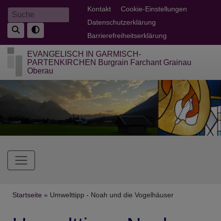
Direkt
Fußbereichsmenü
Kontakt
Cookie-Einstellungen
Suche
zum
Datenschutzerklärung
Inhalt
Barrierefreiheitserklärung
EVANGELISCH IN GARMISCH-
PARTENKIRCHEN Burgrain Farchant Grainau
Oberau
Hauptnavigation
Breadcrumb
Startseite
Umwelttipp - Noah und die Vogelhäuser