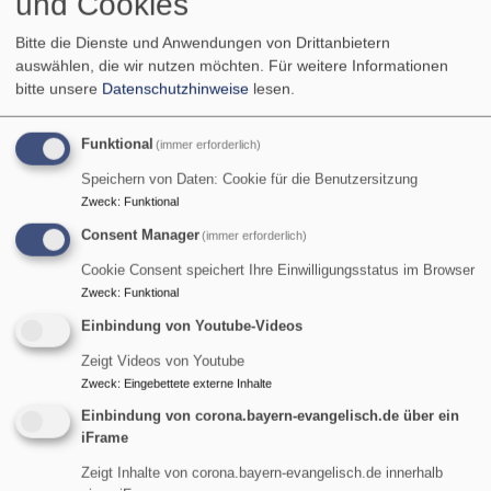
und Cookies
Bitte die Dienste und Anwendungen von Drittanbietern
auswählen, die wir nutzen möchten.
Für weitere Informationen
bitte unsere
Datenschutzhinweise
lesen.
Sa, 8.8. 12 Uhr
Funktional
(immer erforderlich)
Bergandacht auf dem Wankgipfel
Speichern von Daten: Cookie für die Benutzersitzung
Pfarrerin Heike-Andrea Brunner-Wild
Zweck
:
Funktional
Garmisch-Partenkirchen
Hauptgipfelkreuz auf dem Wank
Consent Manager
(immer erforderlich)
Cookie Consent speichert Ihre Einwilligungsstatus im Browser
Zweck
:
Funktional
Einbindung von Youtube-Videos
Zeigt Videos von Youtube
Zweck
:
Eingebettete externe Inhalte
Einbindung von corona.bayern-evangelisch.de über ein
iFrame
So, 9.8. 9 Uhr
Zeigt Inhalte von corona.bayern-evangelisch.de innerhalb
Gottesdienst