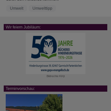
Umwelt
Umwelttipp
Wir feiern Jubiläum:
Bildrechte
KI/rjt
Terminvorschau: