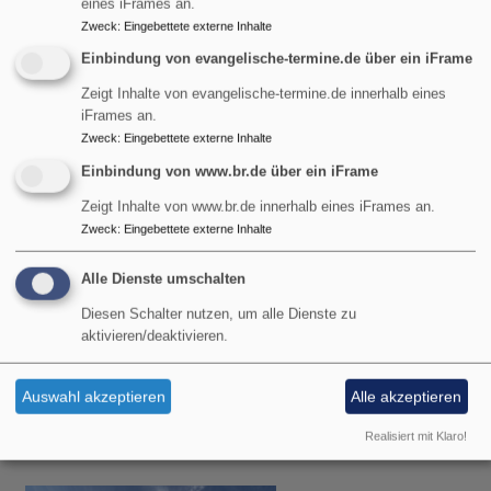
eines iFrames an.
Pfarrer Gottfried von Segnitz
Zweck
:
Eingebettete externe Inhalte
Garmisch-Partenkirchen
Christuskirche Garmisch
Einbindung von evangelische-termine.de über ein iFrame
Zeigt Inhalte von evangelische-termine.de innerhalb eines
iFrames an.
Zweck
:
Eingebettete externe Inhalte
Einbindung von www.br.de über ein iFrame
Zeigt Inhalte von www.br.de innerhalb eines iFrames an.
Zweck
:
Eingebettete externe Inhalte
Alle Dienste umschalten
Diesen Schalter nutzen, um alle Dienste zu
aktivieren/deaktivieren.
So, 9.8. 9 Uhr
Gottesdienst
Auswahl akzeptieren
Alle akzeptieren
Pfarrerin Birgit Schiel
Garmisch-Partenkirchen
Friedenskirche Burgrain
Realisiert mit Klaro!