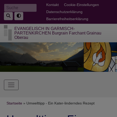
Direkt
Fußbereichsmenü
Kontakt
Cookie-Einstellungen
Suche
zum
Datenschutzerklärung
Inhalt
Barrierefreiheitserklärung
EVANGELISCH IN GARMISCH-
PARTENKIRCHEN Burgrain Farchant Grainau
Oberau
Hauptnavigation
Breadcrumb
Startseite
Umwelttipp - Ein Kater-linderndes Rezept