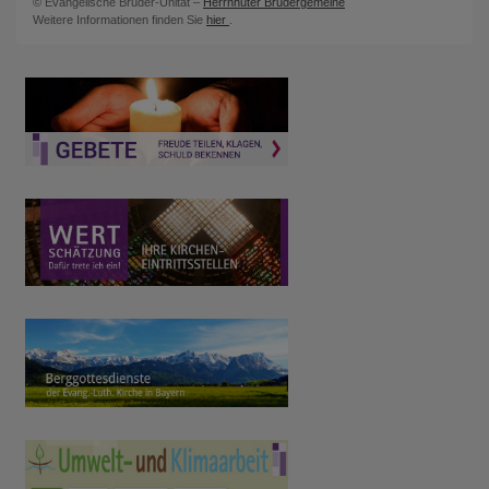
© Evangelische Brüder-Unität –
Herrnhuter Brüdergemeine
Weitere Informationen finden Sie
hier
.