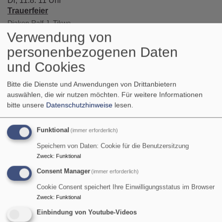
Di, 11.8. 11 Uhr
Trauerfeier
Diakon Ralf J. Tikwe
Garmisch-Partenkirchen
Friedhof Garmisch
Verwendung von
personenbezogenen Daten
und Cookies
Bitte die Dienste und Anwendungen von Drittanbietern
auswählen, die wir nutzen möchten.
Für weitere Informationen
bitte unsere
Datenschutzhinweise
lesen.
Funktional
(immer erforderlich)
Speichern von Daten: Cookie für die Benutzersitzung
Zweck
:
Funktional
Consent Manager
(immer erforderlich)
Di, 11.8. 12 Uhr
Bergandacht auf dem Zugspitzplatt
Cookie Consent speichert Ihre Einwilligungsstatus im Browser
Pfarrer Gottfried von Segnitz
Zweck
:
Funktional
Garmisch-Partenkirchen
Kapelle Maria Heimsuchung auf der
Einbindung von Youtube-Videos
Zugspitze