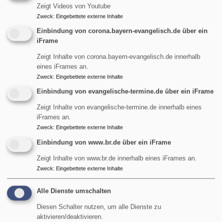
Zeigt Videos von Youtube
Zweck
:
Eingebettete externe Inhalte
Einbindung von corona.bayern-evangelisch.de über ein
iFrame
Zeigt Inhalte von corona.bayern-evangelisch.de innerhalb
eines iFrames an.
Zweck
:
Eingebettete externe Inhalte
Einbindung von evangelische-termine.de über ein iFrame
Zeigt Inhalte von evangelische-termine.de innerhalb eines
iFrames an.
Zweck
:
Eingebettete externe Inhalte
Di, 11.8. 14:30-16:30 Uhr
Einbindung von www.br.de über ein iFrame
Treffpunkt "Kaffee & Kultur" -
Team & Diakon Ralf J. Tikwe
Zeigt Inhalte von www.br.de innerhalb eines iFrames an.
Garmisch-Partenkirchen
Evangelisches Gemeindehaus
Zweck
:
Eingebettete externe Inhalte
Alle Dienste umschalten
Diesen Schalter nutzen, um alle Dienste zu
aktivieren/deaktivieren.