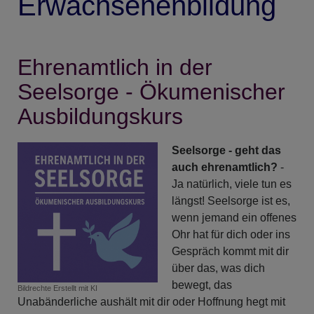
Erwachsenenbildung
Ehrenamtlich in der
Seelsorge - Ökumenischer
Ausbildungskurs
Seelsorge - geht das
auch ehrenamtlich?
-
Ja natürlich, viele tun es
längst! Seelsorge ist es,
wenn jemand ein offenes
Ohr hat für dich oder ins
Gespräch kommt mit dir
über das, was dich
bewegt, das
Bildrechte
Erstellt mit KI
Unabänderliche aushält mit dir oder Hoffnung hegt mit