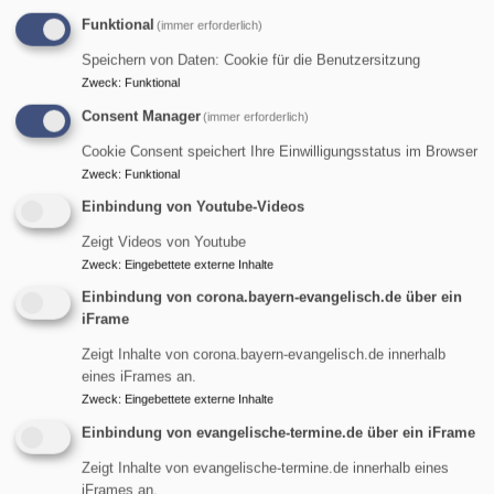
Diakon Ralf J. Tikwe
Funktional
(immer erforderlich)
Garmisch-Partenkirchen
Friedhof Garmisch
Speichern von Daten: Cookie für die Benutzersitzung
Zweck
:
Funktional
Consent Manager
(immer erforderlich)
Cookie Consent speichert Ihre Einwilligungsstatus im Browser
Zweck
:
Funktional
Einbindung von Youtube-Videos
Zeigt Videos von Youtube
Zweck
:
Eingebettete externe Inhalte
Einbindung von corona.bayern-evangelisch.de über ein
iFrame
Di, 11.8. 12 Uhr
Zeigt Inhalte von corona.bayern-evangelisch.de innerhalb
Bergandacht auf dem Zugspitzplatt
eines iFrames an.
Zweck
:
Eingebettete externe Inhalte
Pfarrer Gottfried von Segnitz
Garmisch-Partenkirchen
Kapelle Maria Heimsuchung auf der
Einbindung von evangelische-termine.de über ein iFrame
Zugspitze
Zeigt Inhalte von evangelische-termine.de innerhalb eines
iFrames an.