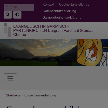
Direkt
Fußbereichsmenü
Kontakt
Cookie-Einstellungen
Suche
zum
Datenschutzerklärung
Inhalt
Barrierefreiheitserklärung
EVANGELISCH IN GARMISCH-
PARTENKIRCHEN Burgrain Farchant Grainau
Oberau
Hauptnavigation
Breadcrumb
Startseite
Erwachsenenbildung