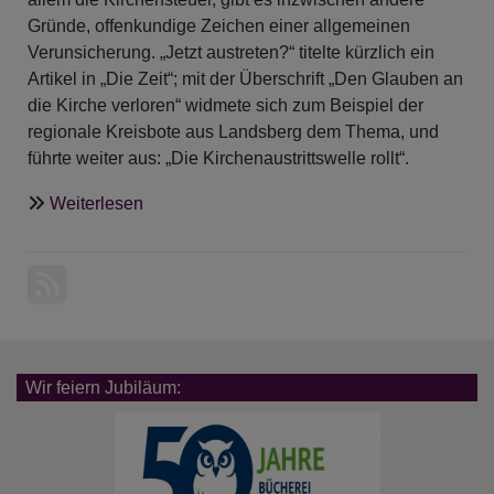
Gründe, offenkundige Zeichen einer allgemeinen
Verunsicherung. „Jetzt austreten?“ titelte kürzlich ein
Artikel in „Die Zeit“; mit der Überschrift „Den Glauben an
die Kirche verloren“ widmete sich zum Beispiel der
regionale Kreisbote aus Landsberg dem Thema, und
führte weiter aus: „Die Kirchenaustrittswelle rollt“.
über
Weiterlesen
Kirche
–
drinbleiben
oder
Reißausnehmen!?
Wir feiern Jubiläum: