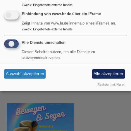
Zweck
:
Eingebettete externe Inhalte
Einbindung von www.br.de über ein iFrame
Zeigt Inhalte von www.br.de innerhalb eines iFrames an.
Zweck
:
Eingebettete externe Inhalte
Alle Dienste umschalten
Diesen Schalter nutzen, um alle Dienste zu
aktivieren/deaktivieren.
Di, 11.8. 14:30-16:30 Uhr
Auswahl akzeptieren
Alle akzeptieren
Treffpunkt "Kaffee & Kultur" -
Team & Diakon Ralf J. Tikwe
Realisiert mit Klaro!
Garmisch-Partenkirchen
Evangelisches Gemeindehaus