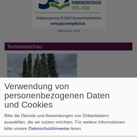
Bildrechte
KI/rjt
Terminvorschau:
Verwendung von
personenbezogenen Daten
und Cookies
Bitte die Dienste und Anwendungen von Drittanbietern
auswählen, die wir nutzen möchten.
Für weitere Informationen
Di, 11.8. 11 Uhr
bitte unsere
Datenschutzhinweise
lesen.
Trauerfeier