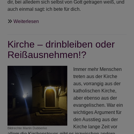
dir, bei alledem sich selbst von Gott getragen weiß, und
auch einmal sagt: ich bete für dich.
über
Weiterlesen
Ehrenamtlich
in
Kirche – drinbleiben oder
der
Seelsorge
Reißausnehmen!?
-
Ökumenischer
Immer mehr Menschen
Ausbildungskurs
treten aus der Kirche
aus, vorrangig aus der
katholischen Kirche,
aber ebenso aus der
evangelischen. War ein
wichtiges Argument für
den Ausstieg aus der
Kirche lange Zeit vor
Bildrechte
Martin Dubberke
allem die Kirchensteuer, gibt es inzwischen andere