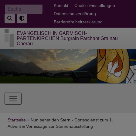
Direkt
Fußbereichsmenü
Kontakt
Cookie-Einstellungen
Suche
zum
Datenschutzerklärung
Inhalt
Barrierefreiheitserklärung
EVANGELISCH IN GARMISCH-
PARTENKIRCHEN Burgrain Farchant Grainau
Oberau
Hauptnavigation
Breadcrumb
Startseite
Nun sehet den Stern - Gottesdienst zum 1.
Advent & Vernissage zur Sternenausstellung