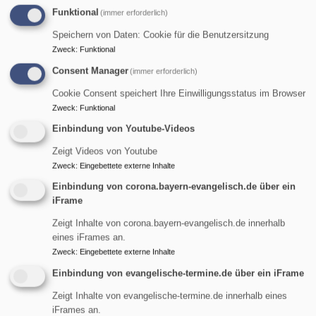
So, 9.8. 9 Uhr
Funktional
(immer erforderlich)
Gottesdienst
Speichern von Daten: Cookie für die Benutzersitzung
Pfarrerin Birgit Schiel
Garmisch-Partenkirchen
Friedenskirche Burgrain
Zweck
:
Funktional
Consent Manager
(immer erforderlich)
Cookie Consent speichert Ihre Einwilligungsstatus im Browser
Zweck
:
Funktional
Einbindung von Youtube-Videos
Zeigt Videos von Youtube
Zweck
:
Eingebettete externe Inhalte
Einbindung von corona.bayern-evangelisch.de über ein
iFrame
So, 9.8. 9 Uhr
Zeigt Inhalte von corona.bayern-evangelisch.de innerhalb
Gottesdienst
eines iFrames an.
Pfarrer Gottfried von Segnitz
Zweck
:
Eingebettete externe Inhalte
Garmisch-Partenkirchen
Christuskirche Garmisch
Einbindung von evangelische-termine.de über ein iFrame
Zeigt Inhalte von evangelische-termine.de innerhalb eines
iFrames an.