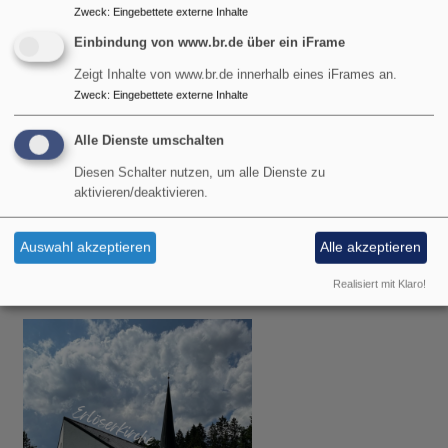
Zweck
:
Eingebettete externe Inhalte
Einbindung von www.br.de über ein iFrame
Zeigt Inhalte von www.br.de innerhalb eines iFrames an.
Zweck
:
Eingebettete externe Inhalte
Alle Dienste umschalten
Diesen Schalter nutzen, um alle Dienste zu
aktivieren/deaktivieren.
So, 9.8. 10:30 Uhr
Gottesdienst
Auswahl akzeptieren
Alle akzeptieren
Pfarrerin Birgit Schiel
Garmisch-Partenkirchen
Johanneskirche Partenkirchen
Realisiert mit Klaro!