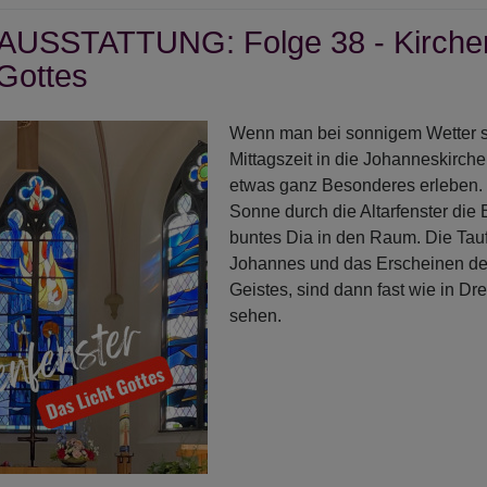
ge
USSTATTUNG: Folge 38 - Kirchenf
 Gottes
zenleuchter
Wenn man bei sonnigem Wetter s
Mittagszeit in die Johanneskirch
etwas ganz Besonderes erleben. 
Sonne durch die Altarfenster die 
buntes Dia in den Raum. Die Tau
Johannes und das Erscheinen de
Geistes, sind dann fast wie in D
sehen.