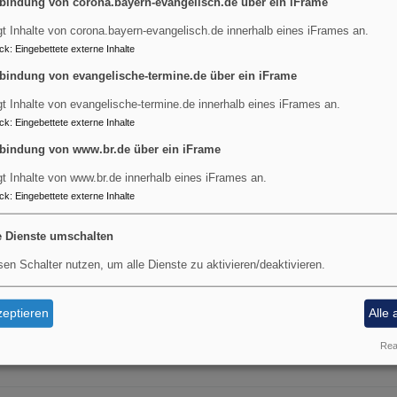
bindung von corona.bayern-evangelisch.de über ein iFrame
gt Inhalte von corona.bayern-evangelisch.de innerhalb eines iFrames an.
ngelbeutel
Wer kennt es nicht, das Gleichni
ck
:
Eingebettete externe Inhalte
Witwe und ihrem Scherflein, das 
erstock
bindung von evangelische-termine.de über ein iFrame
Gotteskasten legte? In Markus 12
gt Inhalte von evangelische-termine.de innerhalb eines iFrames an.
ihre Geschichte erzählt:
ck
:
Eingebettete externe Inhalte
bindung von www.br.de über ein iFrame
gt Inhalte von www.br.de innerhalb eines iFrames an.
ck
:
Eingebettete externe Inhalte
e Dienste umschalten
sen Schalter nutzen, um alle Dienste zu aktivieren/deaktivieren.
eptieren
Alle 
r
Real
RCHENAUSSTATTUNG:
ge