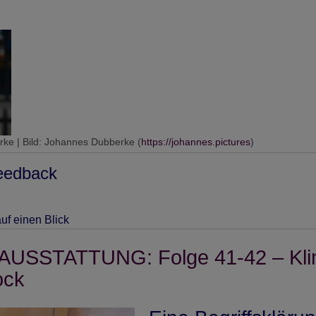
rke | Bild: Johannes Dubberke (
https://johannes.pictures
)
eedback
uf einen Blick
USSTATTUNG: Folge 41-42 – Klin
ock