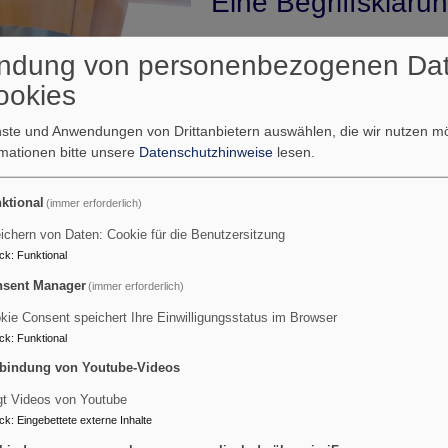
Eine Begriffskläru
Beim Klingelbeutel weiß man sofo
ndung von personenbezogenen Da
heißt. Das kommt noch aus einer Z
ookies
Geldscheine, sondern nur Münze
klingelt es halt jedes Mal, wenn
enste und Anwendungen von Drittanbietern auswählen, die wir nutzen 
den Klingelbeutel geworfen wer
rmationen bitte unsere
Datenschutzhinweise
lesen.
Pfarrer sagt heute gerne bei der
Klingelbeutels: „Lasst es raschel
ktional
(immer erforderlich)
weiß, vielleicht würde man heute
ichern von Daten: Cookie für die Benutzersitzung
auch Raschelbeutel nennen. Mittl
ck
:
Funktional
auch einen digitalen Klingelbeute
sent Manager
(immer erforderlich)
kie Consent speichert Ihre Einwilligungsstatus im Browser
ck
:
Funktional
r
RCHENAUSSTATTUNG:
bindung von Youtube-Videos
ge
gt Videos von Youtube
USSTATTUNG: Folge 40 – Klingel
ck
:
Eingebettete externe Inhalte
k