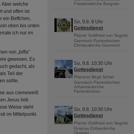
Friedenskirche Burgrain
. Aber welche
t und offen ist
e ein Beffchen,
So, 9.8. 9 Uhr
t von oben bis unten
Gottesdienst
rrate ich nur im
Pfarrer Gottfried von Segnitz
Garmisch-Partenkirchen
Christuskirche Garmisch
en von „biffa“
soire gewesen. Es
So, 9.8. 10:30 Uhr
uch gedacht, als
Gottesdienst
ls Teil der
Pfarrerin Birgit Schiel
n sollte.
Garmisch-Partenkirchen
Johanneskirche
Partenkirchen
ause aus cremeweiß
den Jesus lieb
iese Weise steht
So, 9.8. 10:30 Uhr
ti im Mittelpunkt.
Gottesdienst
Pfarrer Gottfried von Segnitz
Grainau
Erlöserkirche
Grainau