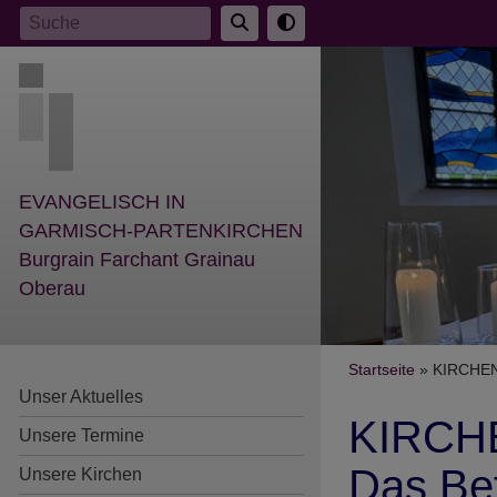
Direkt
Suche
zum
Inhalt
EVANGELISCH IN
GARMISCH-PARTENKIRCHEN
Burgrain Farchant Grainau
Oberau
Breadcr
Startseite
KIRCHENA
Unser Aktuelles
KIRCH
Unsere Termine
Das Bef
Unsere Kirchen