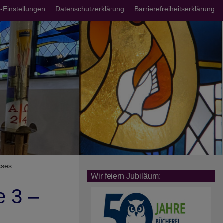
chsmenü
-Einstellungen
Datenschutzerklärung
Barrierefreiheitserklärung
sses
Wir feiern Jubiläum:
 3 –