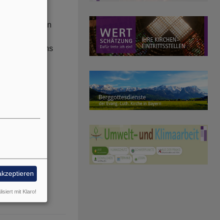
s von der armen
sie in den
,41-44 wird uns
akzeptieren
isiert mit Klaro!