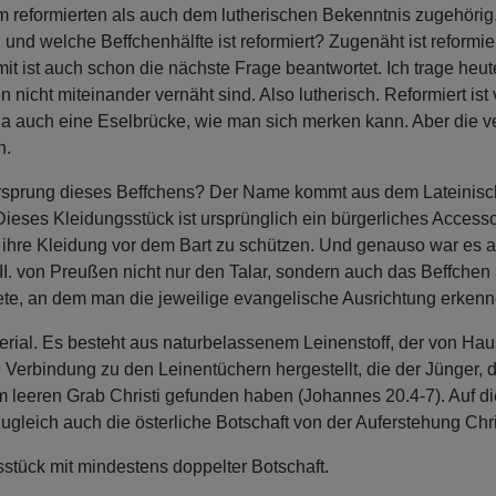
 reformierten als auch dem lutherischen Bekenntnis zugehörig
ch und welche Beffchenhälfte ist reformiert? Zugenäht ist reformier
mit ist auch schon die nächste Frage beantwortet. Ich trage heut
n nicht miteinander vernäht sind. Also lutherisch. Reformiert is
da auch eine Eselbrücke, wie man sich merken kann. Aber die ve
h.
Ursprung dieses Beffchens? Der Name kommt aus dem Lateinisch
Dieses Kleidungsstück ist ursprünglich ein bürgerliches Acces
ihre Kleidung vor dem Bart zu schützen. Und genauso war es a
II. von Preußen nicht nur den Talar, sondern auch das Beffchen a
te, an dem man die jeweilige evangelische Ausrichtung erkenne
terial. Es besteht aus naturbelassenem Leinenstoff, der von H
ne Verbindung zu den Leinentüchern hergestellt, die der Jünger, 
im leeren Grab Christi gefunden haben (Johannes 20.4-7). Auf d
ugleich auch die österliche Botschaft von der Auferstehung Chris
sstück mit mindestens doppelter Botschaft.