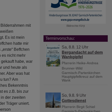
 Bilderrahmen mit
Bildrechte
KI/rjt
 weißen
gt. Es ist mein
Terminvorschau:
effchen hatte mir
Sa, 8.8. 12 Uhr
 „erste“ Beffchen
Bergandacht auf dem
h es nicht mehr
Wankgipfel
r gekauft habe, war
Pfarrerin Heike-Andrea
ar und heute als
Brunner-Wild
Garmisch-Partenkirchen
aner. Aber was hat
Hauptgipfelkreuz auf dem
zu tun? Am
Wank
ches Bekenntnis
st es z.B. bis zur
So, 9.8. 9 Uhr
in der zweiten
Gottesdienst
der Träger uniert.
Pfarrerin Birgit Schiel
rperson
Garmisch-Partenkirchen