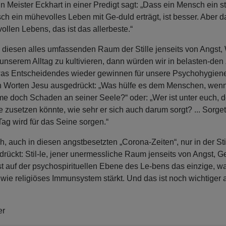
 Meister Eckhart in einer Predigt sagt: „Dass ein Mensch ein sti
ch ein mühevolles Leben mit Ge-duld erträgt, ist besser. Aber d
ollen Lebens, das ist das allerbeste.“
 diesen alles umfassenden Raum der Stille jenseits von Angst,
unserem Alltag zu kultivieren, dann würden wir in belasten-den
as Entscheidendes wieder gewinnen für unsere Psychohygiene
en Worten Jesu ausgedrückt: „Was hülfe es dem Menschen, wenn
 doch Schaden an seiner Seele?“ oder: „Wer ist unter euch, 
zusetzen könnte, wie sehr er sich auch darum sorgt? ... Sorget
ag wird für das Seine sorgen.“
, auch in diesen angstbesetzten „Corona-Zeiten“, nur in der Sti
rückt: Stil-le, jener unermessliche Raum jenseits von Angst, 
st auf der psychospirituellen Ebene des Le-bens das einzige, w
 wie religiöses Immunsystem stärkt. Und das ist noch wichtiger 
er