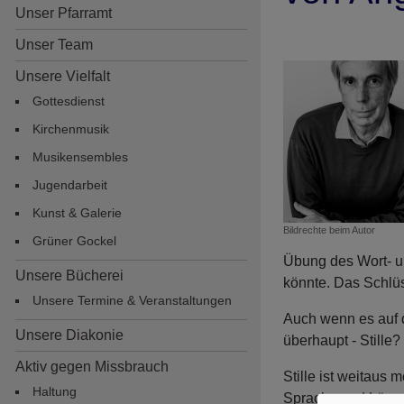
Unser Pfarramt
Unser Team
Unsere Vielfalt
Gottesdienst
Kirchenmusik
Musikensembles
Jugendarbeit
Hauptnavigation
Kunst & Galerie
Bildrechte
beim Autor
Grüner Gockel
Übung des Wort- u
Unsere Bücherei
könnte. Das Schlüss
Unsere Termine & Veranstaltungen
Auch wenn es auf de
Unsere Diakonie
überhaupt - Stille?
Aktiv gegen Missbrauch
Stille ist weitaus
Haltung
Sprache und Lärm