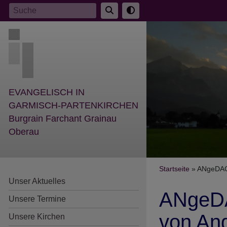
Direkt
Suche
zum
Inhalt
EVANGELISCH IN
GARMISCH-PARTENKIRCHEN
Burgrain Farchant Grainau
Oberau
Breadcr
Startseite
ANgeDACHT
Unser Aktuelles
ANgeDAC
Unsere Termine
von An
Unsere Kirchen