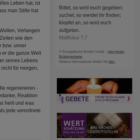
lles Leben hat, ist
Bittet, so wird euch gegeben;
ass man Stille hat
suchet, so werdet ihr finden;
klopfet an, so wird euch
aufgetan.
 Wollen, Verlangen
Matthäus 7,7
 Zeiten wie den
 bzw. unser
© Evangelische Brüder-Unität –
Herrnhuter
 er die ganze Welt
Brüdergemeine
der seines Lebens
Weitere Informationen finden Sie
hier
.
 nicht für morgen,
lle regenerieren -
Gedanke, Reaktion
as heilt und was
als jede verordnete