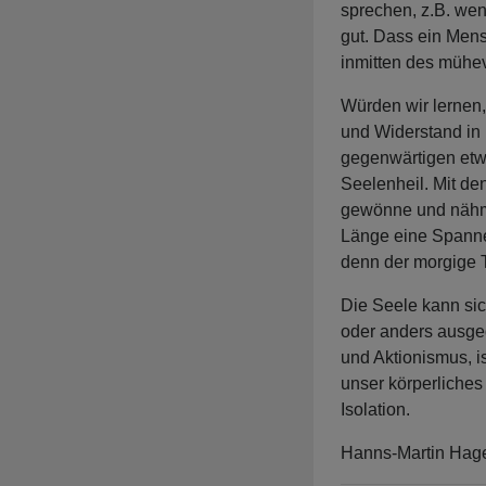
sprechen, z.B. wenn
gut. Dass ein Mens
inmitten des mühev
Würden wir lernen,
und Widerstand in 
gegenwärtigen etw
Seelenheil. Mit d
gewönne und nähme
Länge eine Spanne 
denn der morgige T
Die Seele kann sich
oder anders ausged
und Aktionismus, i
unser körperliches
Isolation.
Hanns-Martin Hag