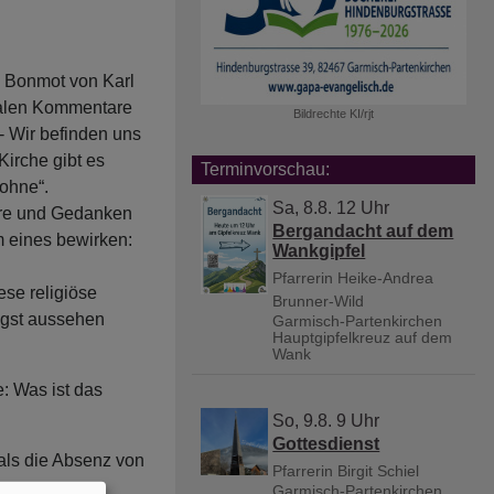
es Bonmot von Karl
dialen Kommentare
Bildrechte
KI/rjt
- Wir befinden uns
Kirche gibt es
Terminvorschau:
 ohne“.
Sa, 8.8. 12 Uhr
are und Gedanken
Bergandacht auf dem
m eines bewirken:
Wankgipfel
Pfarrerin Heike-Andrea
ese religiöse
Brunner-Wild
ngst aussehen
Garmisch-Partenkirchen
Hauptgipfelkreuz auf dem
Wank
e: Was ist das
So, 9.8. 9 Uhr
Gottesdienst
als die Absenz von
Pfarrerin Birgit Schiel
Garmisch-Partenkirchen