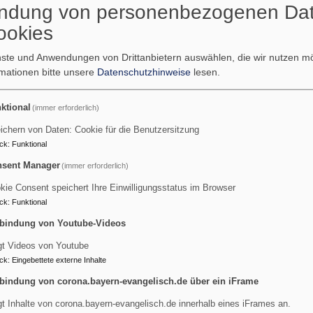
ndung von personenbezogenen Da
weiteren Horizont betrachtet - ist die Abwesenheit von jedweder
ookies
nd gegenüber einer Situation.
senheit von Angst.
enste und Anwendungen von Drittanbietern auswählen, die wir nutzen 
rmationen bitte unsere
Datenschutzhinweise
lesen.
in Lebensumständen, die absolut unausweichlich sind, wo jede
s schlicht kein Entrinnen mehr gibt, z. B. in der momentanen ges
ktional
(immer erforderlich)
 politisch verordnete, einzig möglich scheinende Reaktion jetzt
ichern von Daten: Cookie für die Benutzersitzung
ck
:
Funktional
 Lebenssituationen, die uns bedrohen oder zu bedrohen scheinen
ngst macht, irgendwie zu reagieren: mit geschäftigem Tun, mit 
sent Manager
(immer erforderlich)
s ist begleitet von einem ständigen inneren Gedankenkreisen un
kie Consent speichert Ihre Einwilligungsstatus im Browser
ck
:
Funktional
bindung von Youtube-Videos
abe ich es wieder und wieder erleben können, wie Angehörige s
t des Todes aufgelehnt haben. Mein Vorschlag in solchen sc
gt Videos von Youtube
 Versuchen Sie einmal, das, was Ihnen jetzt in Gestalt des Ste
ck
:
Eingebettete externe Inhalte
 zu sehen, ohne damit irgendetwas zu „machen“ - sei es in Gedan
bindung von corona.bayern-evangelisch.de über ein iFrame
enn es schwer ist, - es ist möglich. Jeder, der sich auf meine
gt Inhalte von corona.bayern-evangelisch.de innerhalb eines iFrames an.
t mir hinterher bestätigt: Sobald ich einfach nur sehe, was ist, b