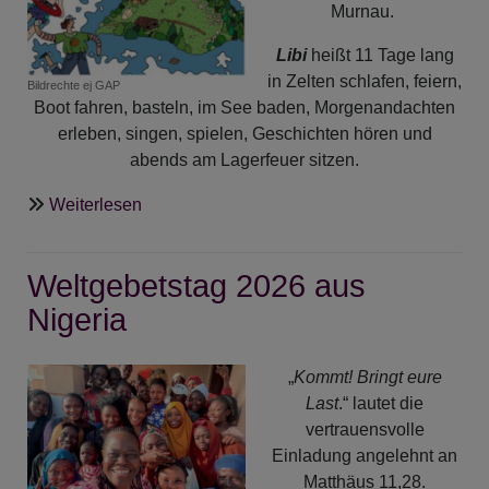
Murnau.
Libi
heißt 11 Tage lang
in Zelten schlafen, feiern,
Bildrechte
ej GAP
Boot fahren, basteln, im See baden, Morgenandachten
erleben, singen, spielen, Geschichten hören und
abends am Lagerfeuer sitzen.
über
Weiterlesen
Libi
2026
Weltgebetstag 2026 aus
-
Jetzt
Nigeria
anmelden!
„
Kommt! Bringt eure
Last
.“ lautet die
vertrauensvolle
Einladung angelehnt an
Matthäus 11,28.