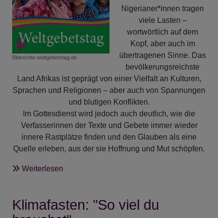
Nigerianer*innen tragen
viele Lasten –
wortwörtlich auf dem
Kopf, aber auch im
übertragenen Sinne. Das
Bildrechte
weltgebetstag.de
bevölkerungsreichste
Land Afrikas ist geprägt von einer Vielfalt an Kulturen,
Sprachen und Religionen – aber auch von Spannungen
und blutigen Konflikten.
Im Gottesdienst wird jedoch auch deutlich, wie die
Verfasserinnen der Texte und Gebete immer wieder
innere Rastplätze finden und den Glauben als eine
Quelle erleben, aus der sie Hoffnung und Mut schöpfen.
über
Weiterlesen
Weltgebetstag
2026
Klimafasten: "So viel du
aus
Nigeria