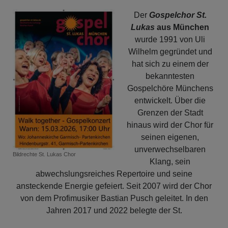
-
Der
Gospelchor St.
"Die
Lukas
aus München
Aufzeichnungen
wurde 1991 von Uli
des
Wilhelm gegründet und
Malte
hat sich zu einem der
Laurids
bekanntesten
Brigge"
Gospelchöre Münchens
entwickelt. Über die
Grenzen der Stadt
hinaus wird der Chor für
seinen eigenen,
unverwechselbaren
Bildrechte
St. Lukas Chor
Klang, sein
abwechslungsreiches Repertoire und seine
ansteckende Energie gefeiert. Seit 2007 wird der Chor
von dem Profimusiker Bastian Pusch geleitet. In den
Jahren 2017 und 2022 belegte der St.