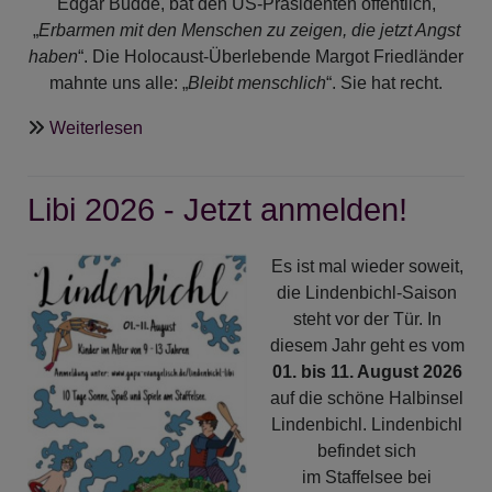
Edgar Budde, bat den US-Präsidenten öffentlich,
„
Erbarmen mit den Menschen zu zeigen, die jetzt Angst
haben
“. Die Holocaust-Überlebende Margot Friedländer
mahnte uns alle: „
Bleibt menschlich
“. Sie hat recht.
über
Weiterlesen
Weggemeinschaft
durch
Libi 2026 - Jetzt anmelden!
die
Passionszeit
Es ist mal wieder soweit,
die Lindenbichl-Saison
steht vor der Tür. In
diesem Jahr geht es vom
01. bis 11. August 2026
auf die schöne Halbinsel
Lindenbichl. Lindenbichl
befindet sich
im Staffelsee bei