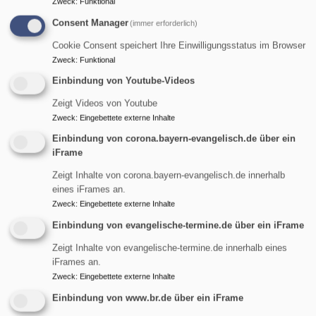
Zweck
:
Funktional
Persönlichkeit in ihrem historischen Roman "
Wilhelm
Consent Manager
(immer erforderlich)
Tell in Manila
" in den Mittelpunkt.
Cookie Consent speichert Ihre Einwilligungsstatus im Browser
über
Weiterlesen
Zweck
:
Funktional
Partenkirchner
Einbindung von Youtube-Videos
Literaturgespräche:
Verbindendes in der Fastenzeit
Annette
Zeigt Videos von Youtube
Zweck
:
Eingebettete externe Inhalte
Hug
2026 . .
-
Einbindung von corona.bayern-evangelisch.de über ein
iFrame
"Wilhelm
Die christliche
Tell
Zeigt Inhalte von corona.bayern-evangelisch.de innerhalb
Fastenzeit und der
in
eines iFrames an.
muslimische Ramadan
Zweck
:
Eingebettete externe Inhalte
Manila"
Bildrechte
elkb
beginnen in diesem Jahr
Einbindung von evangelische-termine.de über ein iFrame
am selben Tag: Mittwoch, 18. Februar 2026. Auch die
Zeigt Inhalte von evangelische-termine.de innerhalb eines
Fastenzeit der Bahá’í fällt in diesen Zeitraum (2.–21.
iFrames an.
März 2026). Bereits am 11. und 12. Februar haben
Zweck
:
Eingebettete externe Inhalte
Alevitinnen und Aleviten ihre Hizir-Fastentage gehalten.
Einbindung von www.br.de über ein iFrame
über
Weiterlesen