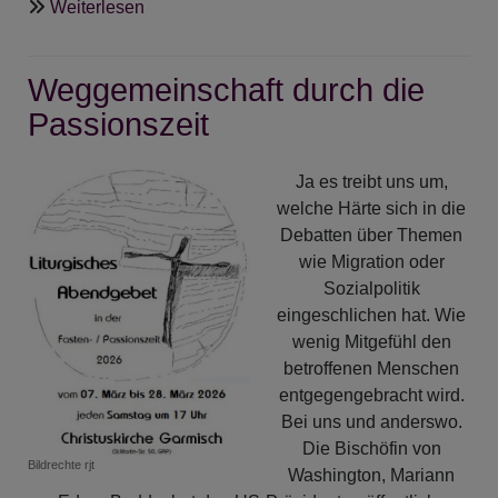
über
Weiterlesen
Gospelkonzert
in
Weggemeinschaft durch die
der
Johanneskirche
Passionszeit
Ja es treibt uns um,
welche Härte sich in die
Debatten über Themen
wie Migration oder
Sozialpolitik
eingeschlichen hat. Wie
wenig Mitgefühl den
betroffenen Menschen
entgegengebracht wird.
Bei uns und anderswo.
Die Bischöfin von
Bildrechte
rjt
Washington, Mariann