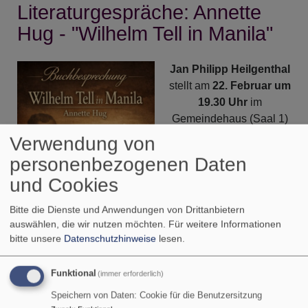
du
Literaturgespräche: Annette
brauchst"
Hug - "Wilhelm Tell in Manila"
Jan Philipp Heilgenthal
stellt am
22. Februar um
19.30 Uhr
im
Gemeindehaus (Saal 1)
vor:
Annette Hug -
Verwendung von
"
Wilhelm Tell in Manila
"
personenbezogenen Daten
und Cookies
Der Augenarzt und
Schriftsteller José Rizal
Bitte die Dienste und Anwendungen von Drittanbietern
(1861-1896) gilt heute
auswählen, die wir nutzen möchten.
Für weitere Informationen
auf den Philippinen
bitte unsere
Datenschutzhinweise
lesen.
aufgrund seiner Kritik am
Kolonialismus als
Funktional
Bildrechte
KI/rjt
(immer erforderlich)
Nationalheld. Die
Speichern von Daten: Cookie für die Benutzersitzung
Schweizer Autorin Annette Hug stellt diese reale