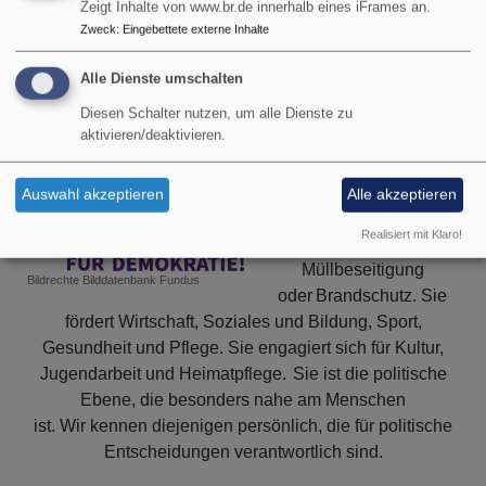
Zeigt Inhalte von www.br.de innerhalb eines iFrames an.
Verbindendes
Zweck
:
Eingebettete externe Inhalte
in
Ein starkes Kreuz für
der
Alle Dienste umschalten
Fastenzeit
Demokratie...
Diesen Schalter nutzen, um alle Dienste zu
2026
aktivieren/deaktivieren.
.
Kommunalpolitik
.
kümmert sich um die
Auswahl akzeptieren
Alle akzeptieren
Daseinsvorsorge, um
Realisiert mit Klaro!
Wasser, Energie,
Müllbeseitigung
Bildrechte
Bilddatenbank Fundus
oder Brandschutz. Sie
fördert Wirtschaft, Soziales und Bildung, Sport,
Gesundheit und Pflege. Sie engagiert sich für Kultur,
Jugendarbeit und Heimatpflege. Sie ist die politische
Ebene, die besonders nahe am Menschen
ist. Wir kennen diejenigen persönlich, die für politische
Entscheidungen verantwortlich sind.