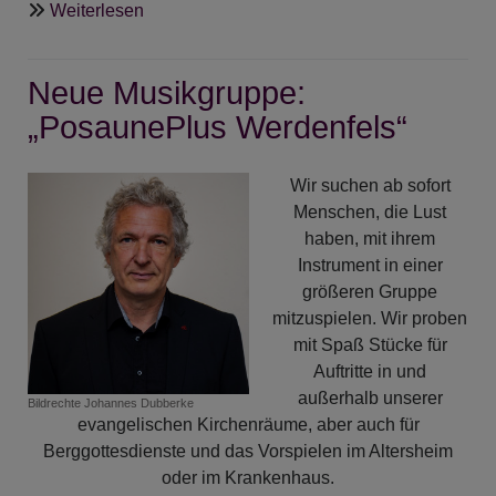
über
Weiterlesen
Ein
starkes
Neue Musikgruppe:
Kreuz
für
„PosaunePlus Werdenfels“
Demokratie...
Wir suchen ab sofort
Menschen, die Lust
haben, mit ihrem
Instrument in einer
größeren Gruppe
mitzuspielen. Wir proben
mit Spaß Stücke für
Auftritte in und
außerhalb unserer
Bildrechte
Johannes Dubberke
evangelischen Kirchenräume, aber auch für
Berggottesdienste und das Vorspielen im Altersheim
oder im Krankenhaus.