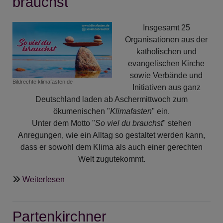
brauchst"
Insgesamt 25
Organisationen aus der
katholischen und
evangelischen Kirche
sowie Verbände und
Bildrechte
klimafasten.de
Initiativen aus ganz
Deutschland laden ab Aschermittwoch zum
ökumenischen "
Klimafasten
" ein.
Unter dem Motto "
So viel du brauchst
" stehen
Anregungen, wie ein Alltag so gestaltet werden kann,
dass er sowohl dem Klima als auch einer gerechten
Welt zugutekommt.
über
Weiterlesen
Klimafasten:
"So
Partenkirchner
viel