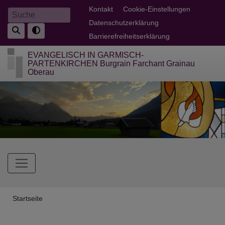
Direkt
Fußbereichsmenü
Kontakt
Cookie-Einstellungen
Suche
zum
Datenschutzerklärung
Inhalt
Barrierefreiheitserklärung
EVANGELISCH IN GARMISCH-
PARTENKIRCHEN Burgrain Farchant Grainau
Oberau
Hauptnavigation
Breadcrumb
Startseite