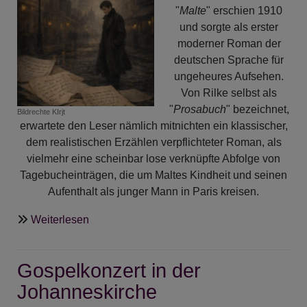
"
Malte
" erschien 1910
und sorgte als erster
moderner Roman der
deutschen Sprache für
ungeheures Aufsehen.
Von Rilke selbst als
"
Prosabuch
" bezeichnet,
Bildrechte
KIrjt
erwartete den Leser nämlich mitnichten ein klassischer,
dem realistischen Erzählen verpflichteter Roman, als
vielmehr eine scheinbar lose verknüpfte Abfolge von
Tagebucheinträgen, die um Maltes Kindheit und seinen
Aufenthalt als junger Mann in Paris kreisen.
über
Weiterlesen
Partenkirchner
Literaturgespräche:
Gospelkonzert in der
Rainer
Maria
Johanneskirche
Rilke