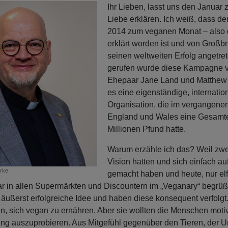
Ihr Lieben, lasst uns den Januar
Liebe erklären. Ich weiß, dass de
2014 zum veganen Monat – also
erklärt worden ist und von Großb
seinen weltweiten Erfolg angetret
gerufen wurde diese Kampagne v
Ehepaar Jane Land und Matthew G
es eine eigenständige, internatio
Organisation, die im vergangenen 
England und Wales eine Gesamt
Millionen Pfund hatte.
Warum erzähle ich das? Weil zw
Vision hatten und sich einfach a
rke
gemacht haben und heute, nur elf
r in allen Supermärkten und Discountern im „Veganary“ begrüßt
 äußerst erfolgreiche Idee und haben diese konsequent verfolgt.
 sich vegan zu ernähren. Aber sie wollten die Menschen motiv
ng auszuprobieren. Aus Mitgefühl gegenüber den Tieren, der U