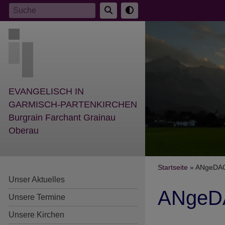
Direkt
Suche
zum
Inhalt
EVANGELISCH IN
GARMISCH-PARTENKIRCHEN
Burgrain Farchant Grainau
Oberau
Breadcr
Startseite
ANgeDACH
Unser Aktuelles
ANgeDA
Unsere Termine
Unsere Kirchen