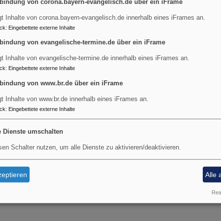
ss wir damit gar nicht mehr aufhören wollen, weil es des Leben 
bindung von corona.bayern-evangelisch.de über ein iFrame
der und vor allem friedlicher werden lässt.
gt Inhalte von corona.bayern-evangelisch.de innerhalb eines iFrames an.
ck
:
Eingebettete externe Inhalte
bindung von evangelische-termine.de über ein iFrame
n Dubberke
gt Inhalte von evangelische-termine.de innerhalb eines iFrames an.
ck
:
Eingebettete externe Inhalte
Pfr. Martin Dubberke
Gemeindewoche
bindung von www.br.de über ein iFrame
gt Inhalte von www.br.de innerhalb eines iFrames an.
ck
:
Eingebettete externe Inhalte
e Dienste umschalten
sen Schalter nutzen, um alle Dienste zu aktivieren/deaktivieren.
eptieren
Alle 
Real