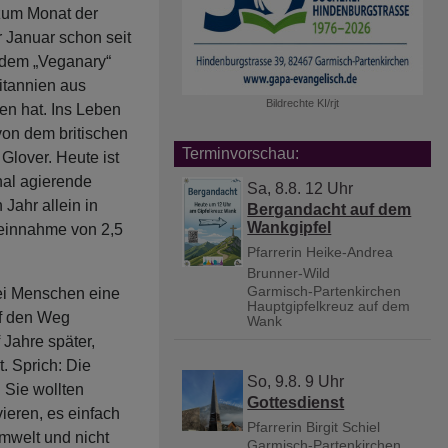
 zum Monat der
r Januar schon seit
 dem „Veganary“
ritannien aus
Bildrechte
KI/rjt
en hat. Ins Leben
on dem britischen
Terminvorschau:
lover. Heute ist
nal agierende
Sa, 8.8. 12 Uhr
Jahr allein in
Bergandacht auf dem
Wankgipfel
einnahme von 2,5
Pfarrerin Heike-Andrea
Brunner-Wild
Garmisch-Partenkirchen
ei Menschen eine
Hauptgipfelkreuz auf dem
uf den Weg
Wank
 Jahre später,
. Sprich: Die
So, 9.8. 9 Uhr
 Sie wollten
Gottesdienst
ieren, es einfach
Pfarrerin Birgit Schiel
mwelt und nicht
Garmisch-Partenkirchen