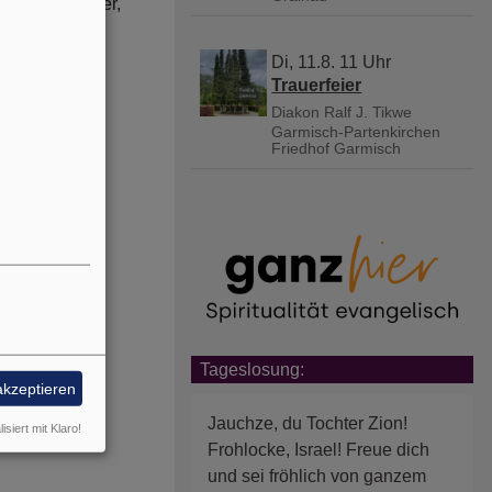
einfach schöner,
Di, 11.8. 11 Uhr
Trauerfeier
Diakon Ralf J. Tikwe
Garmisch-Partenkirchen
Friedhof Garmisch
Tageslosung:
akzeptieren
Jauchze, du Tochter Zion!
isiert mit Klaro!
Frohlocke, Israel! Freue dich
und sei fröhlich von ganzem