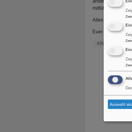
ansteckend ist, da
Ein
mitfühlender, gesün
Zei
Zwe
Alles Liebe!
Ein
Euer Pfarrer Marti
Zei
Zwe
ANgeDACHT
Ein
Zei
Zwe
All
Die
Auswahl akz