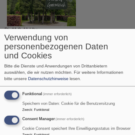
Di, 11.8. 11 Uhr
Verwendung von
Trauerfeier
Diakon Ralf J. Tikwe
personenbezogenen Daten
Garmisch-Partenkirchen
Friedhof Garmisch
und Cookies
Bitte die Dienste und Anwendungen von Drittanbietern
auswählen, die wir nutzen möchten.
Für weitere Informationen
bitte unsere
Datenschutzhinweise
lesen.
Funktional
(immer erforderlich)
Speichern von Daten: Cookie für die Benutzersitzung
Zweck
:
Funktional
Consent Manager
(immer erforderlich)
Cookie Consent speichert Ihre Einwilligungsstatus im Browser
Zweck
:
Funktional