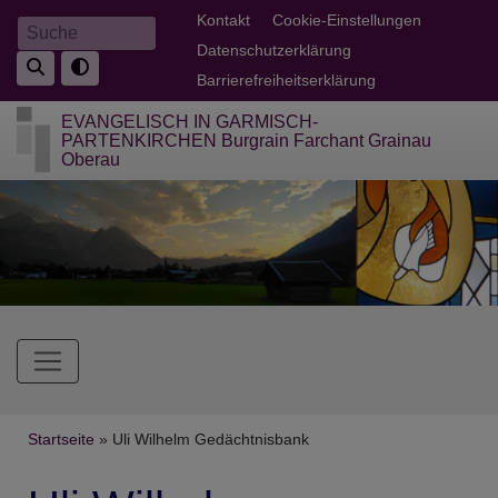
Direkt
Fußbereichsmenü
Kontakt
Cookie-Einstellungen
Suche
zum
Datenschutzerklärung
Inhalt
Barrierefreiheitserklärung
EVANGELISCH IN GARMISCH-
PARTENKIRCHEN Burgrain Farchant Grainau
Oberau
Hauptnavigation
Breadcrumb
Startseite
Uli Wilhelm Gedächtnisbank