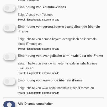
Di, 11.8. 12 Uhr
Bergandacht auf dem Zugspitzplatt
Einbindung von Youtube-Videos
Pfarrer Gottfried von Segnitz
Zeigt Videos von Youtube
Garmisch-Partenkirchen
Kapelle Maria Heimsuchung auf der
Zugspitze
Zweck
:
Eingebettete externe Inhalte
Einbindung von corona.bayern-evangelisch.de über ein
iFrame
Zeigt Inhalte von corona.bayern-evangelisch.de innerhalb
eines iFrames an.
Zweck
:
Eingebettete externe Inhalte
Einbindung von evangelische-termine.de über ein iFrame
Zeigt Inhalte von evangelische-termine.de innerhalb eines
iFrames an.
Zweck
:
Eingebettete externe Inhalte
Einbindung von www.br.de über ein iFrame
Zeigt Inhalte von www.br.de innerhalb eines iFrames an.
Di, 11.8. 14:30-16:30 Uhr
Zweck
:
Eingebettete externe Inhalte
Treffpunkt "Kaffee & Kultur" -
Team & Diakon Ralf J. Tikwe
Garmisch-Partenkirchen
Evangelisches Gemeindehaus
Alle Dienste umschalten