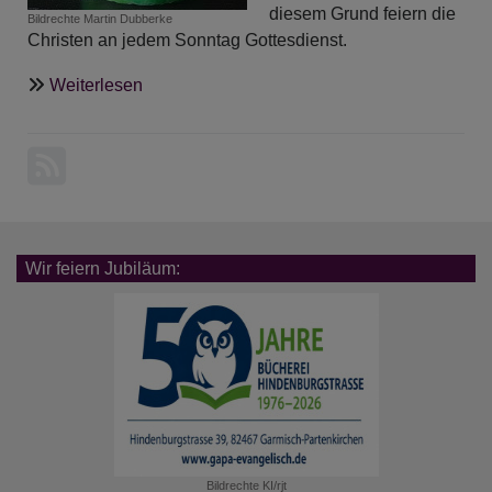
diesem Grund feiern die
Bildrechte
Martin Dubberke
Christen an jedem Sonntag Gottesdienst.
über
Weiterlesen
Kinderseite
-
Warum
feiern
wir
das
Osterfest
Wir feiern Jubiläum:
Bildrechte
KI/rjt