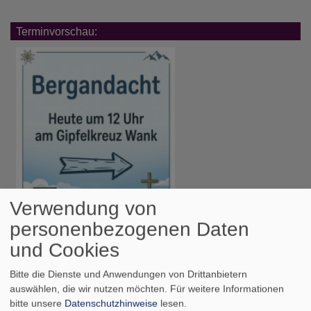
Terminvorschau:
Verwendung von
personenbezogenen Daten
und Cookies
Bitte die Dienste und Anwendungen von Drittanbietern
auswählen, die wir nutzen möchten.
Für weitere Informationen
Sa, 8.8. 12 Uhr
bitte unsere
Datenschutzhinweise
lesen.
Bergandacht auf dem Wankgipfel