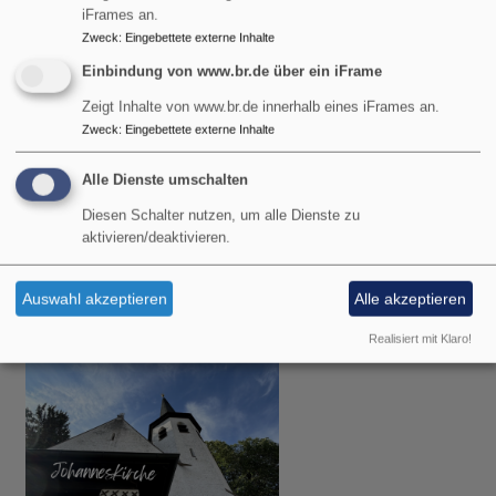
iFrames an.
Zweck
:
Eingebettete externe Inhalte
Einbindung von www.br.de über ein iFrame
Zeigt Inhalte von www.br.de innerhalb eines iFrames an.
Zweck
:
Eingebettete externe Inhalte
Alle Dienste umschalten
So, 9.8. 9 Uhr
Gottesdienst
Diesen Schalter nutzen, um alle Dienste zu
aktivieren/deaktivieren.
Pfarrer Gottfried von Segnitz
Garmisch-Partenkirchen
Christuskirche Garmisch
Auswahl akzeptieren
Alle akzeptieren
Realisiert mit Klaro!