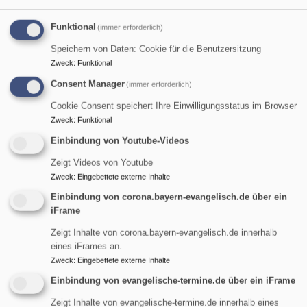
Pfarrerin Heike-Andrea Brunner-Wild
Garmisch-Partenkirchen
Hauptgipfelkreuz auf dem Wank
Funktional
(immer erforderlich)
Speichern von Daten: Cookie für die Benutzersitzung
Zweck
:
Funktional
Consent Manager
(immer erforderlich)
Cookie Consent speichert Ihre Einwilligungsstatus im Browser
Zweck
:
Funktional
Einbindung von Youtube-Videos
Zeigt Videos von Youtube
Zweck
:
Eingebettete externe Inhalte
Einbindung von corona.bayern-evangelisch.de über ein
iFrame
So, 9.8. 9 Uhr
Zeigt Inhalte von corona.bayern-evangelisch.de innerhalb
Gottesdienst
eines iFrames an.
Pfarrerin Birgit Schiel
Zweck
:
Eingebettete externe Inhalte
Garmisch-Partenkirchen
Friedenskirche Burgrain
Einbindung von evangelische-termine.de über ein iFrame
Zeigt Inhalte von evangelische-termine.de innerhalb eines