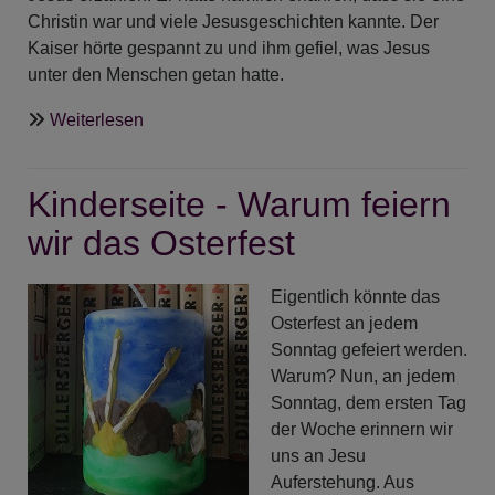
Christin war und viele Jesusgeschichten kannte. Der
Kaiser hörte gespannt zu und ihm gefiel, was Jesus
unter den Menschen getan hatte.
über
Weiterlesen
Kinderseite
-
Kinderseite - Warum feiern
Wie
das
wir das Osterfest
Ei
zum
Eigentlich könnte das
Osterei
Osterfest an jedem
wurde
Sonntag gefeiert werden.
Warum? Nun, an jedem
Sonntag, dem ersten Tag
der Woche erinnern wir
uns an Jesu
Auferstehung. Aus