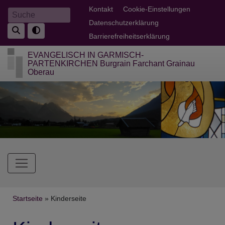
Direkt
Fußbereichsmenü
Kontakt
Cookie-Einstellungen
Suche
zum
Datenschutzerklärung
Inhalt
Barrierefreiheitserklärung
EVANGELISCH IN GARMISCH-
PARTENKIRCHEN Burgrain Farchant Grainau
Oberau
Hauptnavigation
Breadcrumb
Startseite
Kinderseite