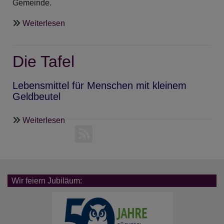
Gemeinde.
über
Weiterlesen
Evangelisch-
Lutherisches
Die Tafel
Pfarramt
Garmisch-
Partenkirchen
Lebensmittel für Menschen mit kleinem
Geldbeutel
über
Weiterlesen
Die
Tafel
Wir feiern Jubiläum: