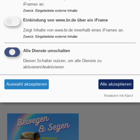
iFrames an.
Zweck
:
Eingebettete externe Inhalte
Einbindung von www.br.de über ein iFrame
Zeigt Inhalte von www.br.de innerhalb eines iFrames an.
Zweck
:
Eingebettete externe Inhalte
Alle Dienste umschalten
Diesen Schalter nutzen, um alle Dienste zu
aktivieren/deaktivieren.
Di, 11.8. 14:30-16:30 Uhr
Auswahl akzeptieren
Alle akzeptieren
Treffpunkt "Kaffee & Kultur" -
Team & Diakon Ralf J. Tikwe
Realisiert mit Klaro!
Garmisch-Partenkirchen
Evangelisches Gemeindehaus