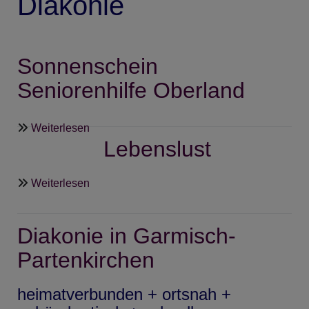
Diakonie
Sonnenschein
Seniorenhilfe Oberland
über
Weiterlesen
Lebenslust
Sonnenschein
Seniorenhilfe
Oberland
über
Weiterlesen
Lebenslust
Diakonie in Garmisch-
Partenkirchen
heimatverbunden + ortsnah +