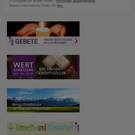
© Evangelische Brüder-Unität –
Herrnhuter Brüdergemeine
Weitere Informationen finden Sie
hier
.