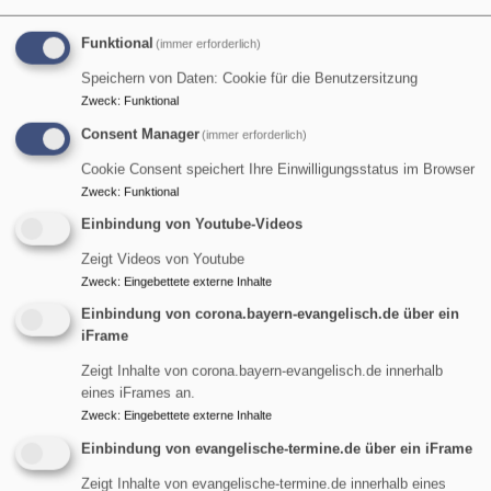
Diakon Ralf J. Tikwe
Funktional
Garmisch-Partenkirchen
Friedhof Garmisch
(immer erforderlich)
Speichern von Daten: Cookie für die Benutzersitzung
Zweck
:
Funktional
Consent Manager
(immer erforderlich)
Cookie Consent speichert Ihre Einwilligungsstatus im Browser
Zweck
:
Funktional
Einbindung von Youtube-Videos
Zeigt Videos von Youtube
Zweck
:
Eingebettete externe Inhalte
Einbindung von corona.bayern-evangelisch.de über ein
iFrame
Di, 11.8. 12 Uhr
Zeigt Inhalte von corona.bayern-evangelisch.de innerhalb
Bergandacht auf dem Zugspitzplatt
eines iFrames an.
Pfarrer Gottfried von Segnitz
Zweck
:
Eingebettete externe Inhalte
Garmisch-Partenkirchen
Kapelle Maria Heimsuchung auf der
Zugspitze
Einbindung von evangelische-termine.de über ein iFrame
Zeigt Inhalte von evangelische-termine.de innerhalb eines