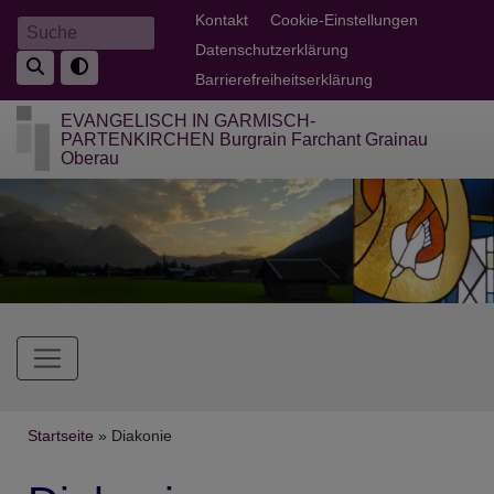
Direkt
Fußbereichsmenü
Kontakt
Cookie-Einstellungen
Suche
zum
Datenschutzerklärung
Inhalt
Barrierefreiheitserklärung
EVANGELISCH IN GARMISCH-
PARTENKIRCHEN Burgrain Farchant Grainau
Oberau
Hauptnavigation
Breadcrumb
Startseite
Diakonie