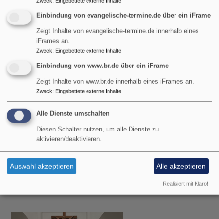
Zweck
:
Eingebettete externe Inhalte
Team & Diakon Ralf J. Tikwe
Garmisch-Partenkirchen
Evangelisches Gemeindehaus
Einbindung von evangelische-termine.de über ein iFrame
Zeigt Inhalte von evangelische-termine.de innerhalb eines
iFrames an.
Zweck
:
Eingebettete externe Inhalte
Einbindung von www.br.de über ein iFrame
Zeigt Inhalte von www.br.de innerhalb eines iFrames an.
Zweck
:
Eingebettete externe Inhalte
Alle Dienste umschalten
Diesen Schalter nutzen, um alle Dienste zu
aktivieren/deaktivieren.
Mi, 12.8. 14-16 Uhr
Auswahl akzeptieren
Alle akzeptieren
Bewegen & Segen
Monika Ott & Pastoralreferent Florian Hammerl
Realisiert mit Klaro!
Farchant
Markuskirche Farchant