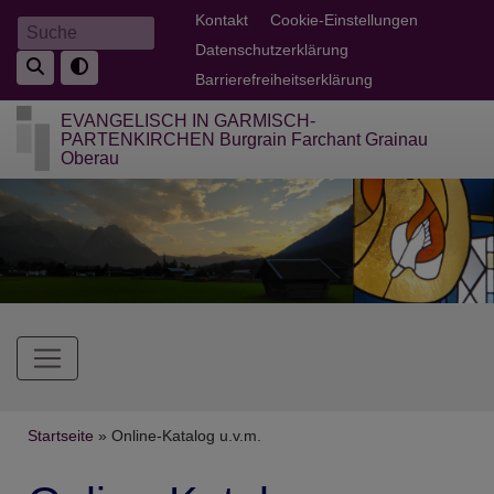
Direkt
Fußbereichsmenü
Kontakt
Cookie-Einstellungen
Suche
zum
Datenschutzerklärung
Inhalt
Barrierefreiheitserklärung
EVANGELISCH IN GARMISCH-
PARTENKIRCHEN Burgrain Farchant Grainau
Oberau
Hauptnavigation
Breadcrumb
Startseite
Online-Katalog u.v.m.