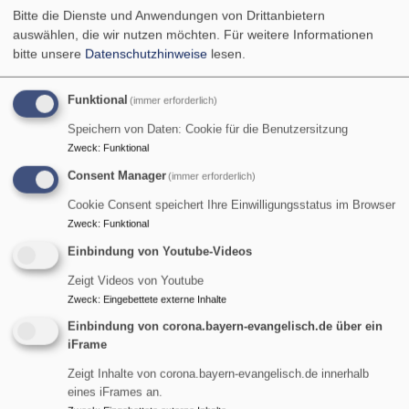
Bitte die Dienste und Anwendungen von Drittanbietern
auswählen, die wir nutzen möchten.
Für weitere Informationen
Di, 11.8. 12 Uhr
bitte unsere
Datenschutzhinweise
lesen.
Bergandacht auf dem Zugspitzplatt
Pfarrer Gottfried von Segnitz
Funktional
Garmisch-Partenkirchen
Kapelle Maria Heimsuchung auf der
(immer erforderlich)
Zugspitze
Speichern von Daten: Cookie für die Benutzersitzung
Zweck
:
Funktional
Consent Manager
(immer erforderlich)
Cookie Consent speichert Ihre Einwilligungsstatus im Browser
Zweck
:
Funktional
Einbindung von Youtube-Videos
Zeigt Videos von Youtube
Zweck
:
Eingebettete externe Inhalte
Einbindung von corona.bayern-evangelisch.de über ein
iFrame
Zeigt Inhalte von corona.bayern-evangelisch.de innerhalb
Di, 11.8. 14:30-16:30 Uhr
eines iFrames an.
Treffpunkt "Kaffee & Kultur" -