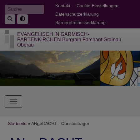
Direkt
Fußbereichsmenü
Kontakt
Cookie-Einstellungen
Suche
zum
Datenschutzerklärung
Inhalt
Barrierefreiheitserklärung
EVANGELISCH IN GARMISCH-
PARTENKIRCHEN Burgrain Farchant Grainau
Oberau
Hauptnavigation
Breadcrumb
Startseite
ANgeDACHT - Christusträger