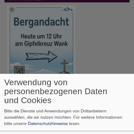
Verwendung von
personenbezogenen Daten
und Cookies
Sa, 8.8. 12 Uhr
Bitte die Dienste und Anwendungen von Drittanbietern
Bergandacht auf dem Wankgipfel
auswählen, die wir nutzen möchten.
Für weitere Informationen
bitte unsere
Datenschutzhinweise
lesen.
Pfarrerin Heike-Andrea Brunner-Wild
Garmisch-Partenkirchen
Hauptgipfelkreuz auf dem Wank