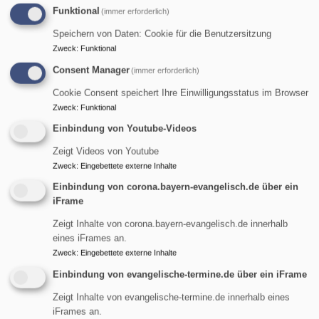
Funktional
(immer erforderlich)
Speichern von Daten: Cookie für die Benutzersitzung
Zweck
:
Funktional
Consent Manager
(immer erforderlich)
Cookie Consent speichert Ihre Einwilligungsstatus im Browser
Zweck
:
Funktional
Einbindung von Youtube-Videos
Zeigt Videos von Youtube
Zweck
:
Eingebettete externe Inhalte
Einbindung von corona.bayern-evangelisch.de über ein
So, 9.8. 9 Uhr
iFrame
Gottesdienst
Zeigt Inhalte von corona.bayern-evangelisch.de innerhalb
Pfarrerin Birgit Schiel
eines iFrames an.
Garmisch-Partenkirchen
Friedenskirche Burgrain
Zweck
:
Eingebettete externe Inhalte
Einbindung von evangelische-termine.de über ein iFrame
Zeigt Inhalte von evangelische-termine.de innerhalb eines
iFrames an.