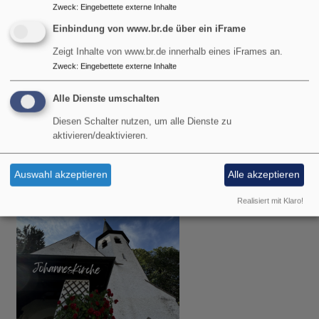
Zweck
:
Eingebettete externe Inhalte
Einbindung von www.br.de über ein iFrame
Zeigt Inhalte von www.br.de innerhalb eines iFrames an.
Zweck
:
Eingebettete externe Inhalte
So, 9.8. 9 Uhr
Alle Dienste umschalten
Gottesdienst
Pfarrer Gottfried von Segnitz
Diesen Schalter nutzen, um alle Dienste zu
Garmisch-Partenkirchen
Christuskirche Garmisch
aktivieren/deaktivieren.
Auswahl akzeptieren
Alle akzeptieren
Realisiert mit Klaro!