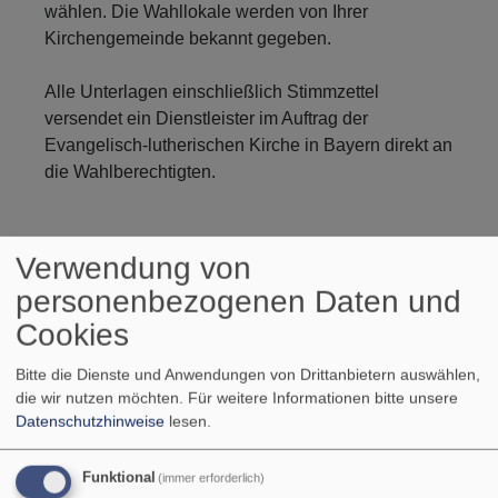
wählen. Die Wahllokale werden von Ihrer
Kirchengemeinde bekannt gegeben.
Alle Unterlagen einschließlich Stimmzettel
versendet ein Dienstleister im Auftrag der
Evangelisch-lutherischen Kirche in Bayern direkt an
die Wahlberechtigten.
Verwendung von
personenbezogenen Daten und
Cookies
Bitte die Dienste und Anwendungen von Drittanbietern auswählen,
die wir nutzen möchten.
Für weitere Informationen bitte unsere
Datenschutzhinweise
lesen.
Stimmen Sie am
Funktional
(immer erforderlich)
20. Oktober für