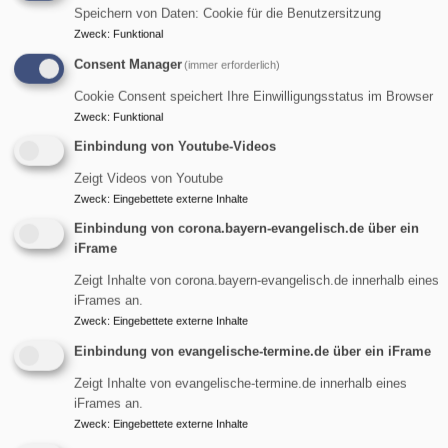
Ihre Kirche
und
Speichern von Daten: Cookie für die Benutzersitzung
damit auch für die
Zweck
:
Funktional
Werte,
Consent Manager
(immer erforderlich)
die durch
Cookie Consent speichert Ihre Einwilligungsstatus im Browser
Angebote und
Zweck
:
Funktional
Projekte der
Einbindung von Youtube-Videos
Evangelischen
Bildrechte
ELKB
Kirche in Bayern
Zeigt Videos von Youtube
Zweck
:
Eingebettete externe Inhalte
das Leben von vielen Menschen positiv prägen.
Einbindung von corona.bayern-evangelisch.de über ein
Weitere Informationen finden Sie auf
iFrame
www.stimmfürkirche.de
Zeigt Inhalte von corona.bayern-evangelisch.de innerhalb eines
iFrames an.
Inhalt von
kirchenvorstand-bayern.de
Zweck
:
Eingebettete externe Inhalte
Kirchenwahl 2024
Einbindung von evangelische-termine.de über ein iFrame
Zeigt Inhalte von evangelische-termine.de innerhalb eines
iFrames an.
Wir feiern Jubiläum:
Zweck
:
Eingebettete externe Inhalte