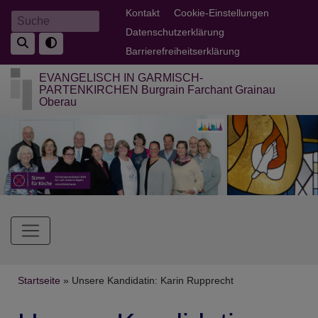
Direkt
Fußbereichsmenü
Kontakt
Cookie-Einstellungen
Suche
zum
Datenschutzerklärung
Inhalt
Barrierefreiheitserklärung
EVANGELISCH IN GARMISCH-
PARTENKIRCHEN Burgrain Farchant Grainau
Oberau
Hauptnavigation
Breadcrumb
Startseite
Unsere Kandidatin: Karin Rupprecht