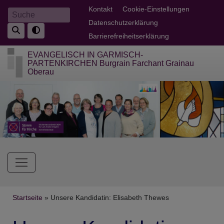
Direkt
Fußbereichsmenü
Kontakt
Cookie-Einstellungen
Suche
zum
Datenschutzerklärung
Inhalt
Barrierefreiheitserklärung
EVANGELISCH IN GARMISCH-
PARTENKIRCHEN Burgrain Farchant Grainau
Oberau
Hauptnavigation
Breadcrumb
Startseite
Unsere Kandidatin: Elisabeth Thewes