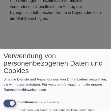
Alle Unterlagen einschließlich Stimmzettel
versendet ein Dienstleister im Auftrag der
Evangelisch-lutherischen Kirche in Bayern direkt an
die Wahlberechtigten.
Verwendung von
personenbezogenen Daten und
Cookies
Bitte die Dienste und Anwendungen von Drittanbietern auswählen,
Stimmen Sie am
die wir nutzen möchten.
Für weitere Informationen bitte unsere
20. Oktober für
Datenschutzhinweise
lesen.
Ihre Kirche
und
damit auch für die
Funktional
(immer erforderlich)
Werte,
Speichern von Daten: Cookie für die Benutzersitzung