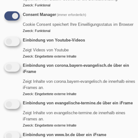
die durch
Zweck
:
Funktional
Angebote und
Consent Manager
(immer erforderlich)
Projekte der
Evangelischen
Cookie Consent speichert Ihre Einwilligungsstatus im Browser
Bildrechte
ELKB
Kirche in Bayern
Zweck
:
Funktional
das Leben von vielen Menschen positiv prägen.
Einbindung von Youtube-Videos
Weitere Informationen finden Sie auf
Zeigt Videos von Youtube
Zweck
:
Eingebettete externe Inhalte
www.stimmfürkirche.de
Einbindung von corona.bayern-evangelisch.de über ein
iFrame
Inhalt von
kirchenvorstand-bayern.de
Zeigt Inhalte von corona.bayern-evangelisch.de innerhalb eines
Kirchenwahl 2024
iFrames an.
Zweck
:
Eingebettete externe Inhalte
Einbindung von evangelische-termine.de über ein iFrame
Wir feiern Jubiläum:
Zeigt Inhalte von evangelische-termine.de innerhalb eines
iFrames an.
Zweck
:
Eingebettete externe Inhalte
Einbindung von www.br.de über ein iFrame