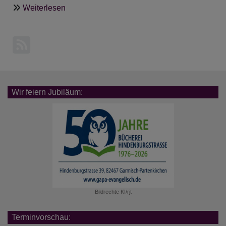
über
Weiterlesen
Evangelisch-
Lutherisches
Pfarramt
Garmisch-
Partenkirchen
Wir feiern Jubiläum:
Bildrechte
KI/rjt
Terminvorschau: