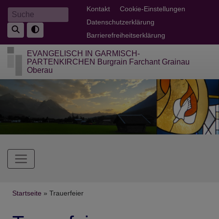
Direkt
Fußbereichsmenü
Kontakt
Cookie-Einstellungen
Suche
zum
Datenschutzerklärung
Inhalt
Barrierefreiheitserklärung
EVANGELISCH IN GARMISCH-
PARTENKIRCHEN Burgrain Farchant Grainau
Oberau
Hauptnavigation
Breadcrumb
Startseite
Trauerfeier