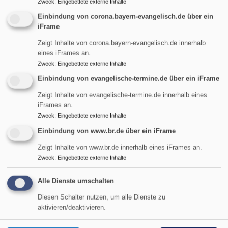
Zweck
:
Eingebettete externe Inhalte
Einbindung von corona.bayern-evangelisch.de über ein
iFrame
Zeigt Inhalte von corona.bayern-evangelisch.de innerhalb
eines iFrames an.
So, 9.8. 9 Uhr
Zweck
:
Eingebettete externe Inhalte
Gottesdienst
Pfarrer Gottfried von Segnitz
Einbindung von evangelische-termine.de über ein iFrame
Garmisch-Partenkirchen
Christuskirche Garmisch
Zeigt Inhalte von evangelische-termine.de innerhalb eines
iFrames an.
Zweck
:
Eingebettete externe Inhalte
Einbindung von www.br.de über ein iFrame
Zeigt Inhalte von www.br.de innerhalb eines iFrames an.
Zweck
:
Eingebettete externe Inhalte
Alle Dienste umschalten
Diesen Schalter nutzen, um alle Dienste zu
aktivieren/deaktivieren.