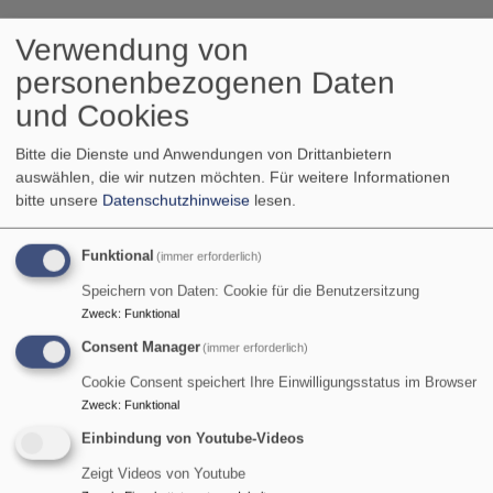
Verwendung von
personenbezogenen Daten
und Cookies
Bitte die Dienste und Anwendungen von Drittanbietern
auswählen, die wir nutzen möchten.
Für weitere Informationen
bitte unsere
Datenschutzhinweise
lesen.
Funktional
(immer erforderlich)
So, 9.8. 9 Uhr
Speichern von Daten: Cookie für die Benutzersitzung
Gottesdienst
Zweck
:
Funktional
Pfarrerin Birgit Schiel
Consent Manager
(immer erforderlich)
Garmisch-Partenkirchen
Friedenskirche Burgrain
Cookie Consent speichert Ihre Einwilligungsstatus im Browser
Zweck
:
Funktional
Einbindung von Youtube-Videos
Zeigt Videos von Youtube