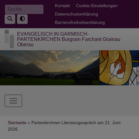
Direkt
Fußbereichsmenü
Kontakt
Cookie-Einstellungen
Suche
zum
Datenschutzerklärung
Inhalt
Barrierefreiheitserklärung
EVANGELISCH IN GARMISCH-
PARTENKIRCHEN Burgrain Farchant Grainau
Oberau
Hauptnavigation
Breadcrumb
Startseite
Partenkirchner Literaturgespräch am 21. Juni
2026