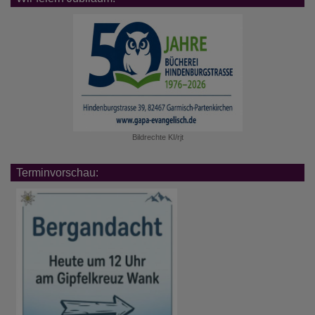
Bildrechte
KI/rjt
Terminvorschau: