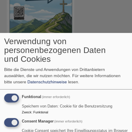
Verwendung von
personenbezogenen Daten
Sa, 8.8. 12 Uhr
Bergandacht auf dem Wankgipfel
und Cookies
Pfarrerin Heike-Andrea Brunner-Wild
Garmisch-Partenkirchen
Hauptgipfelkreuz auf dem Wank
Bitte die Dienste und Anwendungen von Drittanbietern
auswählen, die wir nutzen möchten.
Für weitere Informationen
bitte unsere
Datenschutzhinweise
lesen.
Funktional
(immer erforderlich)
Speichern von Daten: Cookie für die Benutzersitzung
Zweck
:
Funktional
Consent Manager
(immer erforderlich)
Cookie Consent speichert Ihre Einwilligungsstatus im Browser