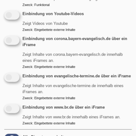
Zweck
:
Funktional
Einbindung von Youtube-Videos
So, 9.8. 9 Uhr
Zeigt Videos von Youtube
Gottesdienst
Zweck
:
Eingebettete externe Inhalte
Pfarrerin Birgit Schiel
Einbindung von corona.bayern-evangelisch.de über ein
Garmisch-Partenkirchen
Friedenskirche Burgrain
iFrame
Zeigt Inhalte von corona.bayern-evangelisch.de innerhalb
eines iFrames an.
Zweck
:
Eingebettete externe Inhalte
Einbindung von evangelische-termine.de über ein iFrame
Zeigt Inhalte von evangelische-termine.de innerhalb eines
iFrames an.
Zweck
:
Eingebettete externe Inhalte
Einbindung von www.br.de über ein iFrame
So, 9.8. 9 Uhr
Zeigt Inhalte von www.br.de innerhalb eines iFrames an.
Gottesdienst
Zweck
:
Eingebettete externe Inhalte
Pfarrer Gottfried von Segnitz
Garmisch-Partenkirchen
Christuskirche Garmisch