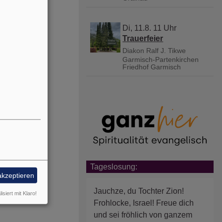
Di, 11.8. 11 Uhr
Trauerfeier
Diakon Ralf J. Tikwe
Garmisch-Partenkirchen
Friedhof Garmisch
Tageslosung:
akzeptieren
Jauchze, du Tochter Zion!
isiert mit Klaro!
Frohlocke, Israel! Freue dich
und sei fröhlich von ganzem