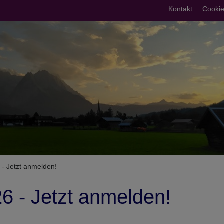
Fußberei
Kontakt
Cookie
umb
 - Jetzt anmelden!
26 - Jetzt anmelden!