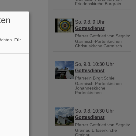
Friedenskirche Burgrain
ten
So, 9.8. 9 Uhr
Gottesdienst
Pfarrer Gottfried von Segnitz
möchten.
Für
Garmisch-Partenkirchen
Christuskirche Garmisch
So, 9.8. 10:30 Uhr
Gottesdienst
Pfarrerin Birgit Schiel
Garmisch-Partenkirchen
Johanneskirche
Partenkirchen
So, 9.8. 10:30 Uhr
Gottesdienst
Pfarrer Gottfried von Segnitz
Grainau
Erlöserkirche
Grainau