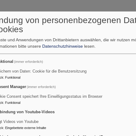
ndung von personenbezogenen Da
ookies
enste und Anwendungen von Drittanbietern auswählen, die wir nutzen 
rmationen bitte unsere
Datenschutzhinweise
lesen.
ktional
(immer erforderlich)
ichern von Daten: Cookie für die Benutzersitzung
ck
:
Funktional
sent Manager
(immer erforderlich)
kie Consent speichert Ihre Einwilligungsstatus im Browser
ck
:
Funktional
bindung von Youtube-Videos
gt Videos von Youtube
ck
:
Eingebettete externe Inhalte