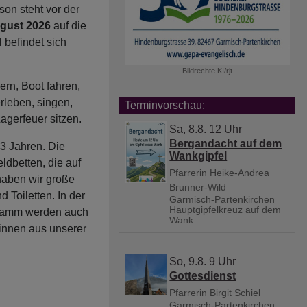
son steht vor der
ugust 2026
auf die
 befindet sich
Bildrechte
KI/rjt
ern, Boot fahren,
rleben, singen,
Terminvorschau:
gerfeuer sitzen.
Sa, 8.8. 12 Uhr
Bergandacht auf dem
13 Jahren. Die
Wankgipfel
ldbetten, die auf
Pfarrerin Heike-Andrea
haben wir große
Brunner-Wild
 Toiletten. In der
Garmisch-Partenkirchen
Hauptgipfelkreuz auf dem
ogramm werden auch
Wank
*innen aus unserer
So, 9.8. 9 Uhr
Gottesdienst
Pfarrerin Birgit Schiel
Garmisch-Partenkirchen