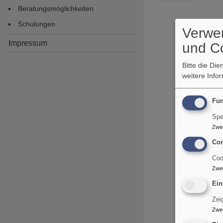
Beratungsmöglichkeiten
Schulungen
Verwe
Impressum
und C
Bitte die Di
weitere Info
Fun
Spe
Zwe
Con
Coo
Zwe
Ein
Zei
Zwe