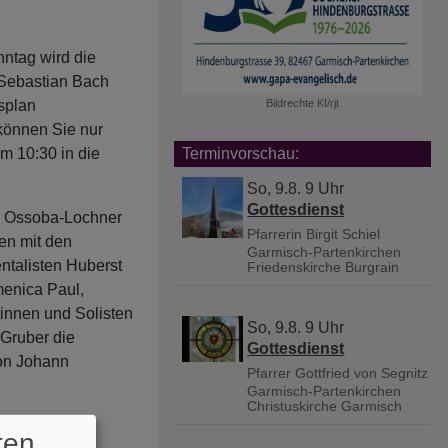
ntag wird die
 Sebastian Bach
splan
Bildrechte
KI/rjt
 können Sie nur
m 10:30 in die
Terminvorschau:
So, 9.8. 9 Uhr
Gottesdienst
o Ossoba-Lochner
Pfarrerin Birgit Schiel
en mit den
Garmisch-Partenkirchen
entalisten Huberst
Friedenskirche Burgrain
enica Paul,
innen und Solisten
So, 9.8. 9 Uhr
Gruber die
Gottesdienst
von Johann
Pfarrer Gottfried von Segnitz
Garmisch-Partenkirchen
Christuskirche Garmisch
.
ten