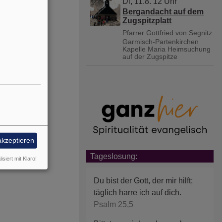
Di, 11.8. 12 Uhr
Bergandacht auf dem
Zugspitzplatt
Pfarrer Gottfried von Segnitz
Garmisch-Partenkirchen
Kapelle Maria Heimsuchung
auf der Zugspitze
akzeptieren
Tageslosung:
isiert mit Klaro!
Du bist der Gott, der mir hilft;
täglich harre ich auf dich.
Psalm 25,5