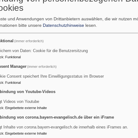
ookies
enste und Anwendungen von Drittanbietern auswählen, die wir nutzen 
irchenmusik
rmationen bitte unsere
Datenschutzhinweise
lesen.
ktional
(immer erforderlich)
ichern von Daten: Cookie für die Benutzersitzung
ck
:
Funktional
sent Manager
(immer erforderlich)
kie Consent speichert Ihre Einwilligungsstatus im Browser
ck
:
Funktional
bindung von Youtube-Videos
gt Videos von Youtube
ck
:
Eingebettete externe Inhalte
bindung von corona.bayern-evangelisch.de über ein iFrame
gt Inhalte von corona.bayern-evangelisch.de innerhalb eines iFrames an.
ck
:
Eingebettete externe Inhalte