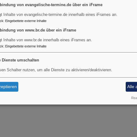
bindung von evangelische-termine.de über ein iFrame
gt Inhalte von evangelische-termine.de innerhalb eines iFrames an.
ck
:
Eingebettete externe Inhalte
bindung von www.br.de über ein iFrame
gt Inhalte von www.br.de innerhalb eines iFrames an.
ck
:
Eingebettete externe Inhalte
e Dienste umschalten
sen Schalter nutzen, um alle Dienste zu aktivieren/deaktivieren.
eptieren
Alle 
Real