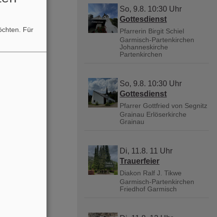
So, 9.8. 10:30 Uhr
Gottesdienst
möchten.
Für
Pfarrerin Birgit Schiel
Garmisch-Partenkirchen
Johanneskirche
Partenkirchen
So, 9.8. 10:30 Uhr
Gottesdienst
Pfarrer Gottfried von Segnitz
Grainau
Erlöserkirche
Grainau
Di, 11.8. 11 Uhr
Trauerfeier
Diakon Ralf J. Tikwe
Garmisch-Partenkirchen
Friedhof Garmisch