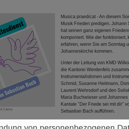
Musica praedicat - An diesem Son
Musik Frieden predigen. Johann
hat seinen ganz eigenen Frieden
komponiert. Wie der funktioniert,
erfahren, wenn Sie am Sonntag u
Johanneskirche kommen.
Unter der Leitung von KMD Wilk
die Kantorei Werdenfels zusamm
Instrumentalistinnen und Instrum
Schmid, Susanne Heitmann, Dom
Laurent Wehrsdorf und den Solist
Maria Buchwieser und Johannes 
Kantate "Der Friede sei mit dir" 
 & Canva
Sebastian Bach aufführen.
ird gehalten von Pfr. Martin Dubberke und Diakon Ralf J. Tikwe
ndung von personenbezogenen Da