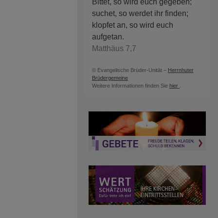
Bittet, so wird euch gegeben;
suchet, so werdet ihr finden;
klopfet an, so wird euch
aufgetan.
Matthäus 7,7
© Evangelische Brüder-Unität –
Herrnhuter
Brüdergemeine
Weitere Informationen finden Sie
hier
.