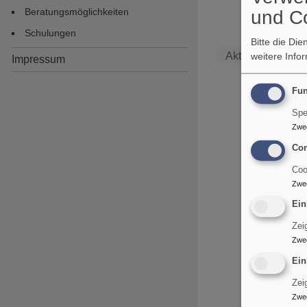
Beratungsmöglichkeiten
und C
Schulungen
Bitte die Di
Aktuelles
K
weitere Info
Impressum
Fun
Spe
Zwe
Con
Coo
Zwe
Ein
Zei
Zwe
Ein
Zei
Zwe