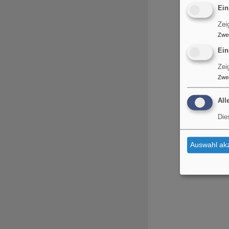
Ein
Zei
Zwe
Ein
Zei
Zwe
All
Die
Auswahl akz