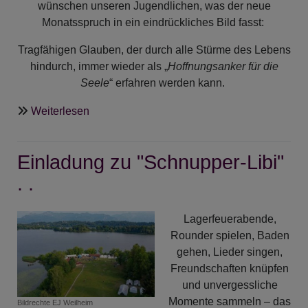
wünschen unseren Jugendlichen, was der neue
Monatsspruch in ein eindrückliches Bild fasst:
Tragfähigen Glauben, der durch alle Stürme des Lebens
hindurch, immer wieder als „
Hoffnungsanker für die
Seele
“ erfahren werden kann.
über
Weiterlesen
Beste
Segenswünsche
Einladung zu "Schnupper-Libi"
für
"unsere
. .
Konfis"
.
Lagerfeuerabende,
.
Rounder spielen, Baden
gehen, Lieder singen,
Freundschaften knüpfen
und unvergessliche
Momente sammeln – das
Bildrechte
EJ Weilheim