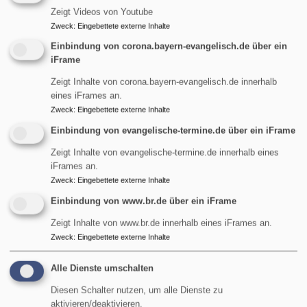
Zeigt Videos von Youtube
„Füreinander einstehen
Zweck
:
Eingebettete externe Inhalte
in Europa“
lädt dazu ein,
während der
Einbindung von corona.bayern-evangelisch.de über ein
iFrame
Passionszeit den Blick
über die eigenen
Zeigt Inhalte von corona.bayern-evangelisch.de innerhalb
Bildrechte
elkb.de
Grenzen hinaus zu
eines iFrames an.
Zweck
:
Eingebettete externe Inhalte
richten und Solidarität konkret werden zu lassen.
Im Mittelpunkt steht dieses Jahr die Situation der Roma
Einbindung von evangelische-termine.de über ein iFrame
in Ungarn. Sie sind die größte ethnische Minderheit des
Zeigt Inhalte von evangelische-termine.de innerhalb eines
Landes und zugleich besonders von Armut,
iFrames an.
Ausgrenzung und Benachteiligung betroffen. Viele
Zweck
:
Eingebettete externe Inhalte
Roma-Kinder haben geringere Bildungschancen,
Einbindung von www.br.de über ein iFrame
zahlreiche Familien leben in prekären
Zeigt Inhalte von www.br.de innerhalb eines iFrames an.
Wohnverhältnissen und finden kaum Zugang zu stabiler
Zweck
:
Eingebettete externe Inhalte
Arbeit oder
Alle Dienste umschalten
über
Weiterlesen
Fastenaktion
Diesen Schalter nutzen, um alle Dienste zu
aktivieren/deaktivieren.
2026: