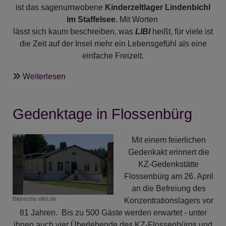
ist das sagenumwobene
Kinderzeltlager Lindenbichl
im Staffelsee
. Mit Worten
lässt sich kaum beschreiben, was
LIBI
heißt, für viele ist
die Zeit auf der Insel mehr ein Lebensgefühl als eine
einfache Freizeit.
über
Weiterlesen
Einladung
zu
Gedenktage in Flossenbürg
"Schnupper-
Libi"
.
Mit einem feierlichen
.
Gedenkakt erinnert die
KZ-Gedenkstätte
Flossenbürg am 26. April
an die Befreiung des
Bildrechte
elkb.de
Konzentrationslagers vor
81 Jahren. Bis zu 500 Gäste werden erwartet - unter
ihnen auch vier Überlebende des KZ-Flossenbürgs und