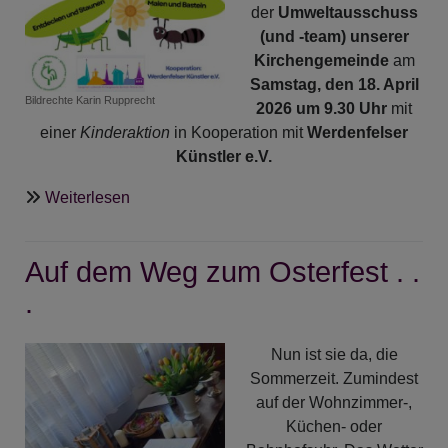
der
Umweltausschuss
(und -team) unserer
Kirchengemeinde
am
Samstag, den 18. April
Bildrechte
Karin Rupprecht
2026 um 9.30 Uhr
mit
einer
Kinderaktion
in Kooperation mit
Werdenfelser
Künstler e.V.
über
Weiterlesen
Kinderaktion
zum
Auf dem Weg zum Osterfest . .
"Klimafrühling"
.
Nun ist sie da, die
Sommerzeit. Zumindest
auf der Wohnzimmer-,
Küchen- oder