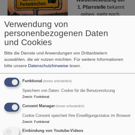
1. Pfarrstelle
bekannt
geben, mehr noch,
zugleich die die
Verwendung von
Bildrechte
KI/rjt
Besetzung einer
personenbezogenen Daten
weiteren halben Pfarrstelle
für den vielfältigen Dienst
und Cookies
vor Ort.
Wir freuen uns auf
Pfarrerin Christine Hemmeter-
Bitte die Dienste und Anwendungen von Drittanbietern
Taxis
und
Pfarrer Hans-Georg Taxis
ab September
in
auswählen, die wir nutzen möchten.
Für weitere Informationen
unserer Gemeinde.
bitte unsere
Datenschutzhinweise
lesen.
über
Weiterlesen
Funktional
(immer erforderlich)
Vorösterliche
Speichern von Daten: Cookie für die Benutzersitzung
Freude
Zweck
:
Funktional
Fastenaktion 2026:
.
.
Consent Manager
(immer erforderlich)
„Füreinander einstehen in
.
Cookie Consent speichert Ihre Einwilligungsstatus im Browser
Europa“
Zweck
:
Funktional
Einbindung von Youtube-Videos
Die Fastenaktion