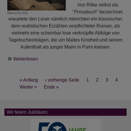
Von Rilke selbst als
"
Prosabuch
" bezeichnet,
Bildrechte
KIrjt
erwartete den Leser nämlich mitnichten ein klassischer,
dem realistischen Erzählen verpflichteter Roman, als
vielmehr eine scheinbar lose verknüpfte Abfolge von
Tagebucheinträgen, die um Maltes Kindheit und seinen
Aufenthalt als junger Mann in Paris kreisen.
über
Weiterlesen
Partenkirchner
Literaturgespräche:
Seitennummerierung
Rainer
First
« Anfang
Vorherige
‹ vorherige Seite
Seite
1
Aktuelle
2
Seite
3
Seite
4
Maria
page
Nächste
Weiter >
Last
Ende »
Seite
Seite
Rilke
Seite
page
-
"Die
Wir feiern Jubiläum:
Aufzeichnungen
des
Malte