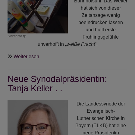
Bahnhofsuhr. Das Wetter
hat sich von dieser
Zeitansage wenig
beeindrucken lassen
und hüllt erste
Bildrechte
rjt
Frühlingsgefühle
unverhofft in „
weiße Pracht
“.
über
Weiterlesen
Auf
dem
Neue Synodalpräsidentin:
Weg
zum
Tanja Keller . .
Osterfest
.
Die Landessynode der
.
Evangelisch-
.
Lutherischen Kirche in
Bayern (ELKB) hat eine
neue Präsidentin