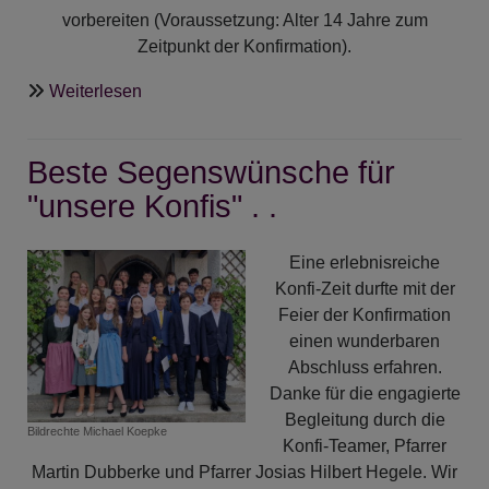
vorbereiten (Voraussetzung: Alter 14 Jahre zum
Zeitpunkt der Konfirmation).
über
Weiterlesen
Anmeldeabend
für
Beste Segenswünsche für
den
Konfi-
"unsere Konfis" . .
Kurs
2026/27
Eine erlebnisreiche
Konfi-Zeit durfte mit der
Feier der Konfirmation
einen wunderbaren
Abschluss erfahren.
Danke für die engagierte
Begleitung durch die
Bildrechte
Michael Koepke
Konfi-Teamer, Pfarrer
Martin Dubberke und Pfarrer Josias Hilbert Hegele. Wir