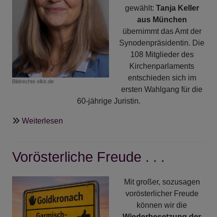
gewählt:
Tanja Keller
aus München
übernimmt das Amt der
Synodenpräsidentin. Die
108 Mitglieder des
Kirchenparlaments
entschieden sich im
Bildrechte
elkb.de
ersten Wahlgang für die
60-jährige Juristin.
über
Weiterlesen
Neue
Synodalpräsidentin:
Vorösterliche Freude . . .
Tanja
Keller
.
Mit großer, sozusagen
.
vorösterlicher Freude
können wir die
Wiederbesetzung der