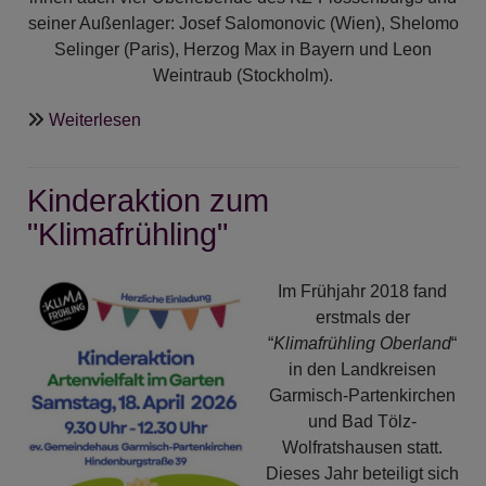
seiner Außenlager: Josef Salomonovic (Wien), Shelomo
Selinger (Paris), Herzog Max in Bayern und Leon
Weintraub (Stockholm).
über
Weiterlesen
Gedenktage
in
Kinderaktion zum
Flossenbürg
"Klimafrühling"
Im Frühjahr 2018 fand
erstmals der
“
Klimafrühling Oberland
“
in den Landkreisen
Garmisch-Partenkirchen
und Bad Tölz-
Wolfratshausen statt.
Dieses Jahr beteiligt sich