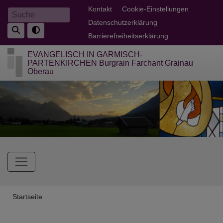
Direkt
Fußbereichsmenü
Kontakt
Cookie-Einstellungen
Suche
zum
Datenschutzerklärung
Inhalt
Barrierefreiheitserklärung
EVANGELISCH IN GARMISCH-
PARTENKIRCHEN Burgrain Farchant Grainau
Oberau
Hauptnavigation
Breadcrumb
Startseite