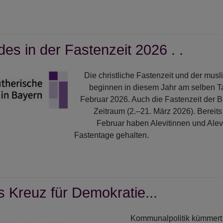
r
tenkirchner
raturgespräche:
es in der Fastenzeit 2026 . .
ette
g
Die christliche Fastenzeit und der mu
lhelm
beginnen in diesem Jahr am selben Ta
Februar 2026. Auch die Fastenzeit der Bah
Zeitraum (2.–21. März 2026). Bereits
ila"
Februar haben Alevitinnen und Alevi
Fastentage gehalten.
r
bindendes
s Kreuz für Demokratie...
tenzeit
6
Kommunalpolitik kümmert 