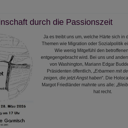
r
pelkonzert
schaft durch die Passionszeit
anneskirche
Ja es treibt uns um, welche Härte sich in
Themen wie Migration oder Sozialpolitik e
Wie wenig Mitgefühl den betroffen
entgegengebracht wird. Bei uns und ander
von Washington, Mariann Edgar Budde
Präsidenten öffentlich, „
Erbarmen mit d
zeigen, die jetzt Angst haben
“. Die Holoc
Margot Friedländer mahnte uns alle: „
Blei
hat recht.