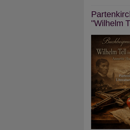
"So
Partenkirc
viel
du
"Wilhelm T
bra