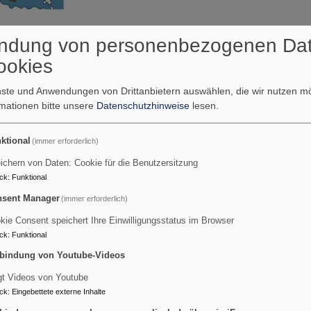
r
ndung von personenbezogenen Da
ookies
6
stag 2026 aus Nigeria
enste und Anwendungen von Drittanbietern auswählen, die wir nutzen 
t
rmationen bitte unsere
Datenschutzhinweise
lesen.
elden!
„
Kommt! Bringt eure Last
.“ lautet d
Einladung angelehnt an Matth
ktional
(immer erforderlich)
Nigerianer*innen tragen viele Lasten 
ichern von Daten: Cookie für die Benutzersitzung
dem Kopf, aber auch im übertrage
ck
:
Funktional
bevölkerungsreichste Land Afrikas ist
sent Manager
(immer erforderlich)
Vielfalt an Kulturen, Sprachen und 
auch von Spannungen und blutige
kie Consent speichert Ihre Einwilligungsstatus im Browser
Im Gottesdienst wird jedoch auch d
ck
:
Funktional
Verfasserinnen der Texte und Gebe
bindung von Youtube-Videos
innere Rastplätze finden und den 
gt Videos von Youtube
Quelle erleben, aus der sie Hoffnung
ck
:
Eingebettete externe Inhalte