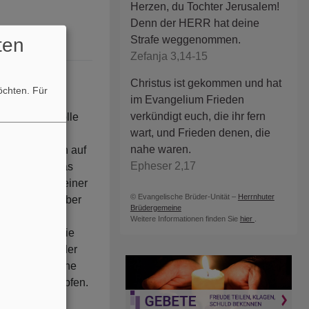
Herzen, du Tochter Jerusalem!
Denn der HERR hat deine
Strafe weggenommen.
ten
Zefanja 3,14-15
Christus ist gekommen und hat
möchten.
Für
im Evangelium Frieden
verkündigt euch, die ihr fern
ie vertrauensvolle
wart, und Frieden denen, die
äus 11,28.
nahe waren.
– wortwörtlich auf
Epheser 2,17
nen Sinne. Das
 geprägt von einer
© Evangelische Brüder-Unität –
Herrnhuter
Religionen – aber
Brüdergemeine
n Konflikten.
Weitere Informationen finden Sie
hier
.
eutlich, wie die
te immer wieder
Glauben als eine
 und Mut schöpfen.