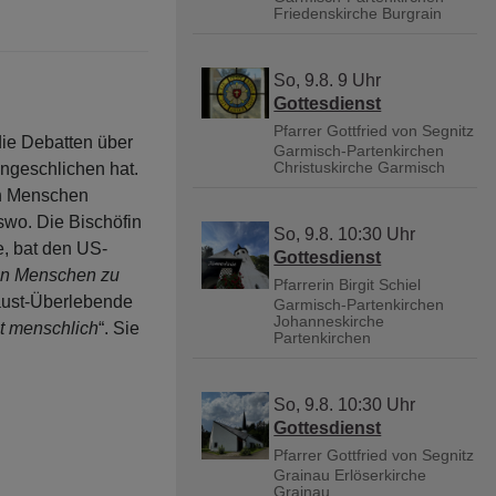
Friedenskirche Burgrain
So, 9.8. 9 Uhr
Gottesdienst
Pfarrer Gottfried von Segnitz
 die Debatten über
Garmisch-Partenkirchen
Christuskirche Garmisch
ingeschlichen hat.
en Menschen
swo. Die Bischöfin
So, 9.8. 10:30 Uhr
, bat den US-
Gottesdienst
en Menschen zu
Pfarrerin Birgit Schiel
aust-Überlebende
Garmisch-Partenkirchen
Johanneskirche
bt menschlich
“. Sie
Partenkirchen
So, 9.8. 10:30 Uhr
Gottesdienst
Pfarrer Gottfried von Segnitz
Grainau
Erlöserkirche
Grainau