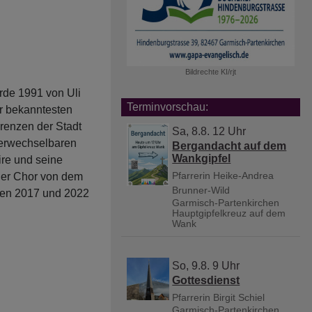
Bildrechte
KI/rjt
de 1991 von Uli
Terminvorschau:
r bekanntesten
renzen der Stadt
Sa, 8.8. 12 Uhr
verwechselbaren
Bergandacht auf dem
Wankgipfel
ire und seine
Pfarrerin Heike-Andrea
 der Chor von dem
Brunner-Wild
hren 2017 und 2022
Garmisch-Partenkirchen
Hauptgipfelkreuz auf dem
Wank
So, 9.8. 9 Uhr
Gottesdienst
Pfarrerin Birgit Schiel
Garmisch-Partenkirchen