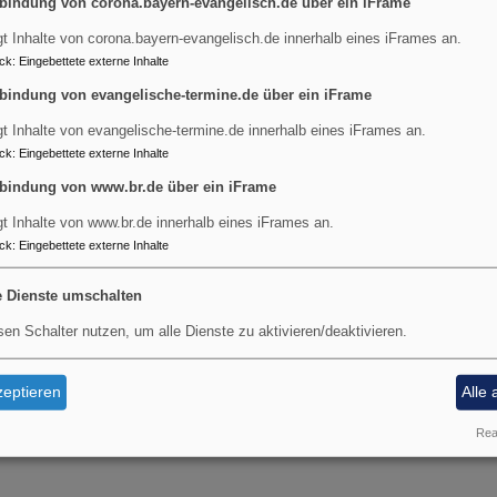
bindung von corona.bayern-evangelisch.de über ein iFrame
gt Inhalte von corona.bayern-evangelisch.de innerhalb eines iFrames an.
ck
:
Eingebettete externe Inhalte
r
tgebetstag
bindung von evangelische-termine.de über ein iFrame
6
gt Inhalte von evangelische-termine.de innerhalb eines iFrames an.
n: "So viel du brauchst"
ck
:
Eingebettete externe Inhalte
eria
bindung von www.br.de über ein iFrame
Insgesamt 25 Organisationen au
gt Inhalte von www.br.de innerhalb eines iFrames an.
und evangelischen Kirche sow
ck
:
Eingebettete externe Inhalte
Initiativen aus ganz Deutsc
Aschermittwoch zum ökumenisc
e Dienste umschalten
ein.
sen Schalter nutzen, um alle Dienste zu aktivieren/deaktivieren.
Unter dem Motto "
So viel du 
Anregungen, wie ein Alltag so 
eptieren
Alle 
kann, dass er sowohl dem Klim
gerechten Welt zugut
Real
r
mafasten: