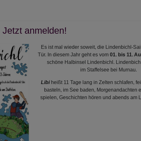
r
gemeinschaft
ch
- Jetzt anmelden!
sionszeit
Es ist mal wieder soweit, die Lindenbichl-Sai
Tür. In diesem Jahr geht es vom
01. bis 11. A
schöne Halbinsel Lindenbichl. Lindenbichl
im Staffelsee bei Murnau.
Libi
heißt 11 Tage lang in Zelten schlafen, fei
basteln, im See baden, Morgenandachten e
spielen, Geschichten hören und abends am La