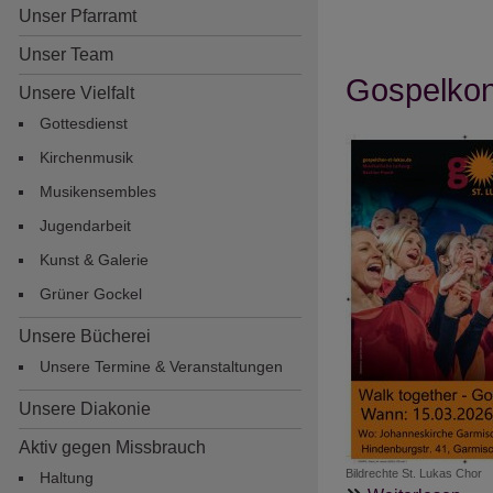
Unser Pfarramt
Unser Team
Gospelkon
Unsere Vielfalt
Gottesdienst
Kirchenmusik
Musikensembles
Jugendarbeit
Hauptnavigation
Kunst & Galerie
Grüner Gockel
Unsere Bücherei
Unsere Termine & Veranstaltungen
Unsere Diakonie
Aktiv gegen Missbrauch
Bildrechte
St. Lukas Chor
Haltung