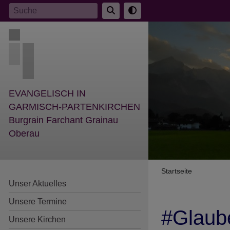
Direkt
Suche
zum
Inhalt
EVANGELISCH IN
GARMISCH-PARTENKIRCHEN
Burgrain Farchant Grainau
Oberau
Breadcr
Startseite
Unser Aktuelles
Unsere Termine
#Glaub
Unsere Kirchen