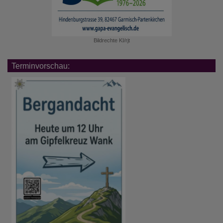
Bildrechte
KI/rjt
Terminvorschau: