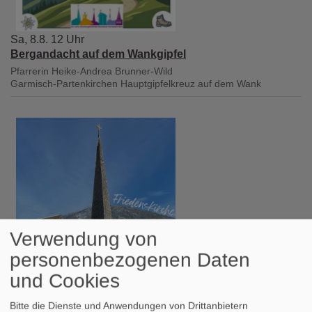
Sa, 8.8. 12 Uhr
Bergandacht auf dem Wankgipfel
Pfarrerin Heike-Andrea Brunner-Wild
Garmisch-Partenkirchen
Hauptgipfelkreuz auf dem Wank
Verwendung von
personenbezogenen Daten
und Cookies
So, 9.8. 9 Uhr
Gottesdienst
Bitte die Dienste und Anwendungen von Drittanbietern