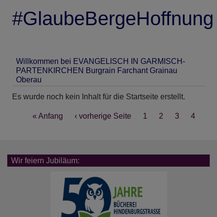
#GlaubeBergeHoffnung
Willkommen bei EVANGELISCH IN GARMISCH-
PARTENKIRCHEN Burgrain Farchant Grainau
Oberau
Es wurde noch kein Inhalt für die Startseite erstellt.
Seitennummerierung
First
« Anfang
Vorherige
‹ vorherige Seite
Seite
1
Seite
2
Seite
3
Aktuell
4
page
Seite
Seite
Wir feiern Jubiläum: