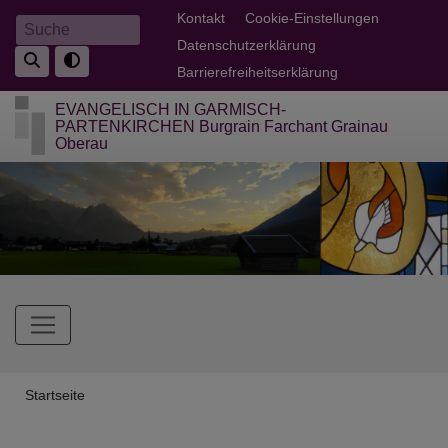
Direkt
Fußbereichsmenü
Kontakt
Cookie-Einstellungen
Suche
zum
Datenschutzerklärung
Inhalt
Barrierefreiheitserklärung
EVANGELISCH IN GARMISCH-
PARTENKIRCHEN Burgrain Farchant Grainau
Oberau
Hauptnavigation
Breadcrumb
Startseite