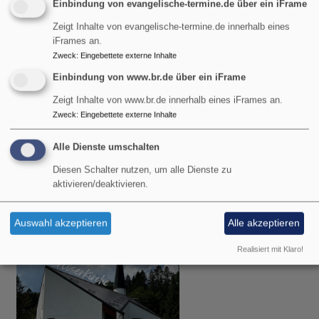
Einbindung von evangelische-termine.de über ein iFrame
Zeigt Inhalte von evangelische-termine.de innerhalb eines
iFrames an.
Zweck
:
Eingebettete externe Inhalte
Einbindung von www.br.de über ein iFrame
Zeigt Inhalte von www.br.de innerhalb eines iFrames an.
So, 9.8. 10:30 Uhr
Zweck
:
Eingebettete externe Inhalte
Gottesdienst
Alle Dienste umschalten
Pfarrerin Birgit Schiel
Garmisch-Partenkirchen
Johanneskirche Partenkirchen
Diesen Schalter nutzen, um alle Dienste zu
aktivieren/deaktivieren.
Auswahl akzeptieren
Alle akzeptieren
Realisiert mit Klaro!