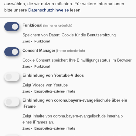
Pfarrerin Birgit Schiel
auswählen, die wir nutzen möchten.
Für weitere Informationen
Garmisch-Partenkirchen
Friedenskirche Burgrain
bitte unsere
Datenschutzhinweise
lesen.
Funktional
(immer erforderlich)
Speichern von Daten: Cookie für die Benutzersitzung
Zweck
:
Funktional
Consent Manager
(immer erforderlich)
Cookie Consent speichert Ihre Einwilligungsstatus im Browser
Zweck
:
Funktional
Einbindung von Youtube-Videos
So, 9.8. 9 Uhr
Gottesdienst
Zeigt Videos von Youtube
Pfarrer Gottfried von Segnitz
Zweck
:
Eingebettete externe Inhalte
Garmisch-Partenkirchen
Christuskirche Garmisch
Einbindung von corona.bayern-evangelisch.de über ein
iFrame
Zeigt Inhalte von corona.bayern-evangelisch.de innerhalb
eines iFrames an.
Zweck
:
Eingebettete externe Inhalte